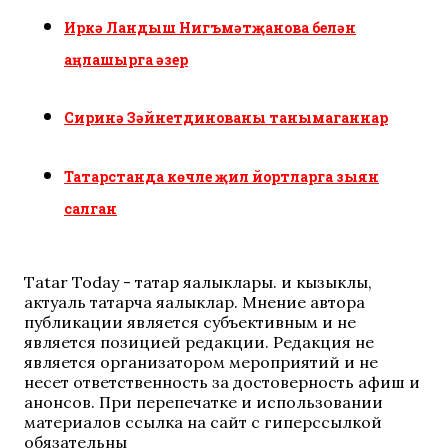
Иркә Ландыш Нигъмәтҗанова белән
аңлашырга әзер
Сиринә Зәйнетдинованы танымаганнар
Татарстанда көчле җил йортларга зыян
салган
Tatar Today - татар яңалыклары. иң кызыклы,
актуаль татарча яңалыклар. Мнение автора
публикации является субъективным и не
является позицией редакции. Редакция не
является организатором мероприятий и не
несет ответственность за достоверность афиш и
анонсов. При перепечатке и использовании
материалов ссылка на сайт с гиперссылкой
обязательны