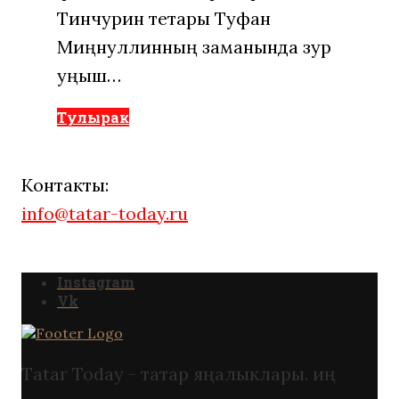
Тинчурин тетары Туфан
Миңнуллинның заманында зур
уңыш…
Тулырак
Контакты:
info@tatar-today.ru
Instagram
Vk
Tatar Today - татар яңалыклары. иң