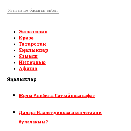
Эксклюзив
Күрәзә
Татарстан
Яңалыклар
Язмыш
Интервью
Афиша
Яңалыклар
Җырчы Альбина Латыйпова вафат
Диләрә Илалетдинова икенчегә әни
булачакмы?