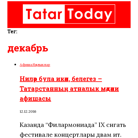
Тег:
декабрь
Афиша
Яңалыклар
Ниләр була икән, белегез –
Татарстанның атналык мәдәни
афишасы
12.12.2016
Казанда “Филармониада” IX сәнгать
фестивале концертлары дәвам итә.