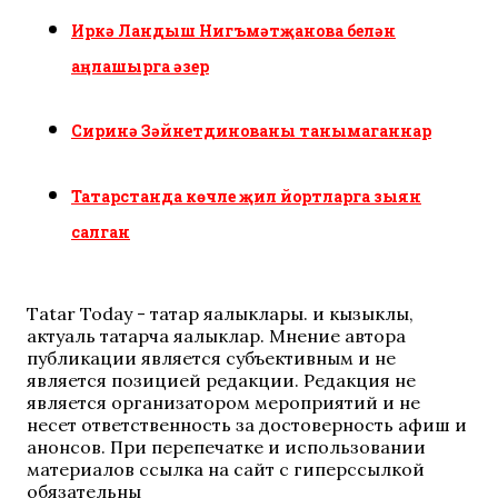
Иркә Ландыш Нигъмәтҗанова белән
аңлашырга әзер
Сиринә Зәйнетдинованы танымаганнар
Татарстанда көчле җил йортларга зыян
салган
Tatar Today - татар яңалыклары. иң кызыклы,
актуаль татарча яңалыклар. Мнение автора
публикации является субъективным и не
является позицией редакции. Редакция не
является организатором мероприятий и не
несет ответственность за достоверность афиш и
анонсов. При перепечатке и использовании
материалов ссылка на сайт с гиперссылкой
обязательны