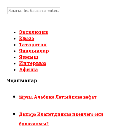
Эксклюзив
Күрәзә
Татарстан
Яңалыклар
Язмыш
Интервью
Афиша
Яңалыклар
Җырчы Альбина Латыйпова вафат
Диләрә Илалетдинова икенчегә әни
булачакмы?