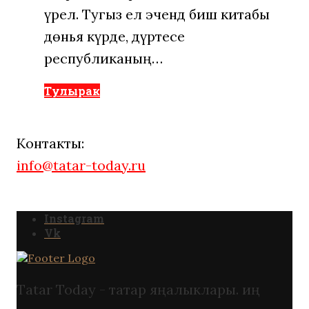
үрелә. Тугыз ел эчендә биш китабы
дөнья күрде, дүртесе
республиканың…
Тулырак
Контакты:
info@tatar-today.ru
Instagram
Vk
Tatar Today - татар яңалыклары. иң