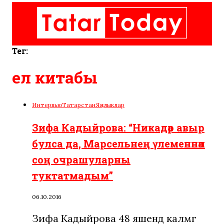
Тег:
ел китабы
Интервью
Татарстан
Яңалыклар
Зифа Кадыйрова: “Никадәр авыр
булса да, Марсельнең үлеменнән
соң очрашуларны
туктатмадым”
06.10.2016
Зифа Кадыйрова 48 яшендә каләмгә