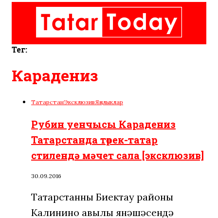
Тег:
Карадениз
Татарстан
Эксклюзив
Яңалыклар
Рубин уенчысы Карадениз
Татарстанда төрек-татар
стилендә мәчет сала [эксклюзив]
30.09.2016
Татарстанның Биектау районы
Калинино авылы янәшәсендә