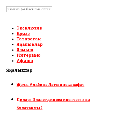
Эксклюзив
Күрәзә
Татарстан
Яңалыклар
Язмыш
Интервью
Афиша
Яңалыклар
Җырчы Альбина Латыйпова вафат
Диләрә Илалетдинова икенчегә әни
булачакмы?