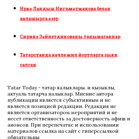
Иркә Ландыш Нигъмәтҗанова белән
аңлашырга әзер
Сиринә Зәйнетдинованы танымаганнар
Татарстанда көчле җил йортларга зыян
салган
Tatar Today - татар яңалыклары. иң кызыклы,
актуаль татарча яңалыклар. Мнение автора
публикации является субъективным и не
является позицией редакции. Редакция не
является организатором мероприятий и не
несет ответственность за достоверность афиш и
анонсов. При перепечатке и использовании
материалов ссылка на сайт с гиперссылкой
обязательны