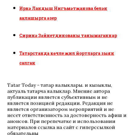
Иркә Ландыш Нигъмәтҗанова белән
аңлашырга әзер
Сиринә Зәйнетдинованы танымаганнар
Татарстанда көчле җил йортларга зыян
салган
Tatar Today - татар яңалыклары. иң кызыклы,
актуаль татарча яңалыклар. Мнение автора
публикации является субъективным и не
является позицией редакции. Редакция не
является организатором мероприятий и не
несет ответственность за достоверность афиш и
анонсов. При перепечатке и использовании
материалов ссылка на сайт с гиперссылкой
обязательны