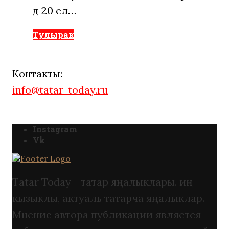
дә 20 ел…
Тулырак
Контакты:
info@tatar-today.ru
Instagram
Vk
Tatar Today - татар яңалыклары. иң
кызыклы, актуаль татарча яңалыклар.
Мнение автора публикации является