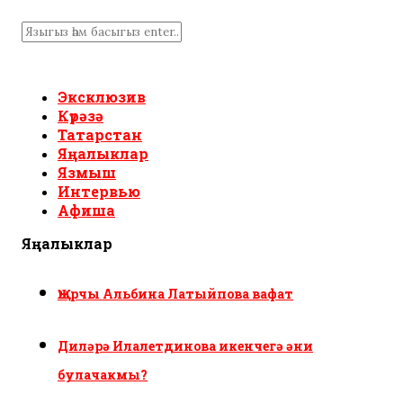
Эксклюзив
Күрәзә
Татарстан
Яңалыклар
Язмыш
Интервью
Афиша
Яңалыклар
Җырчы Альбина Латыйпова вафат
Диләрә Илалетдинова икенчегә әни
булачакмы?