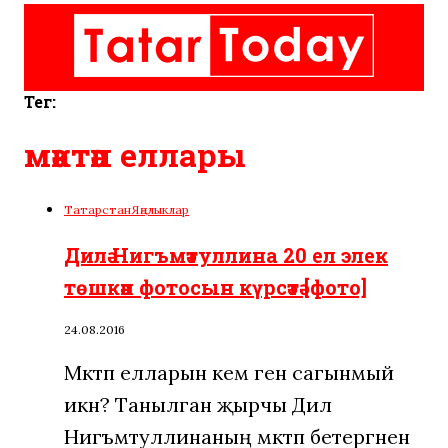
Тег:
мәктәп еллары
Татарстан
Яңалыклар
Дилә Нигъмәтуллина 20 ел элек
төшкән фотосын күрсәтә [фото]
24.08.2016
Мәктәп елларын кем генә сагынмый
икән? Танылган җырчы Дилә
Нигъмәтуллинаның мәктәп бетергәненә