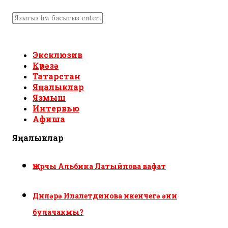
Эксклюзив
Күрәзә
Татарстан
Яңалыклар
Язмыш
Интервью
Афиша
Яңалыклар
Җырчы Альбина Латыйпова вафат
Диләрә Илалетдинова икенчегә әни
булачакмы?