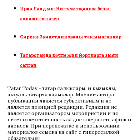
Иркә Ландыш Нигъмәтҗанова белән
аңлашырга әзер
Сиринә Зәйнетдинованы танымаганнар
Татарстанда көчле җил йортларга зыян
салган
Tatar Today - татар яңалыклары. иң кызыклы,
актуаль татарча яңалыклар. Мнение автора
публикации является субъективным и не
является позицией редакции. Редакция не
является организатором мероприятий и не
несет ответственность за достоверность афиш и
анонсов. При перепечатке и использовании
материалов ссылка на сайт с гиперссылкой
обязательны