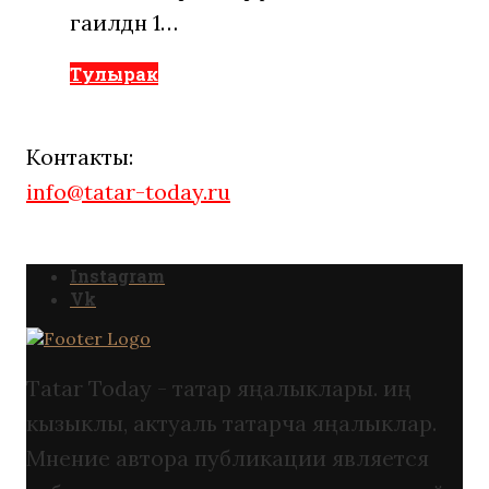
гаиләдән 1…
Тулырак
Контакты:
info@tatar-today.ru
Instagram
Vk
Tatar Today - татар яңалыклары. иң
кызыклы, актуаль татарча яңалыклар.
Мнение автора публикации является