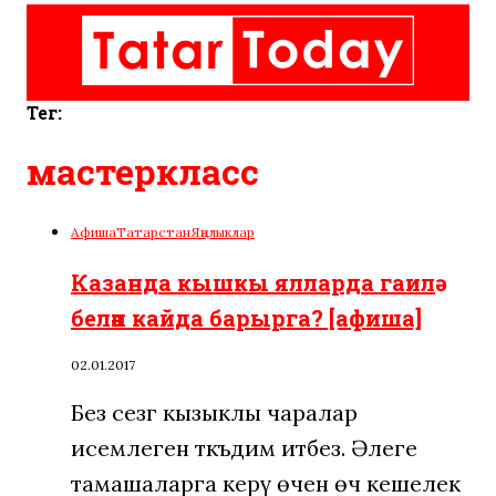
Тег:
мастеркласс
Афиша
Татарстан
Яңалыклар
Казанда кышкы ялларда гаилә
белән кайда барырга? [афиша]
02.01.2017
Без сезгә кызыклы чаралар
исемлеген тәкъдим итәбез. Әлеге
тамашаларга керү өчен өч кешелек