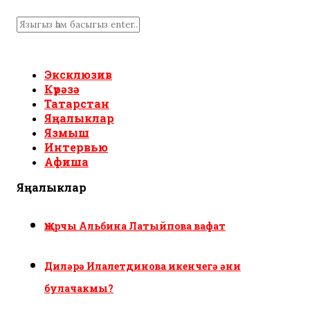
Эксклюзив
Күрәзә
Татарстан
Яңалыклар
Язмыш
Интервью
Афиша
Яңалыклар
Җырчы Альбина Латыйпова вафат
Диләрә Илалетдинова икенчегә әни
булачакмы?