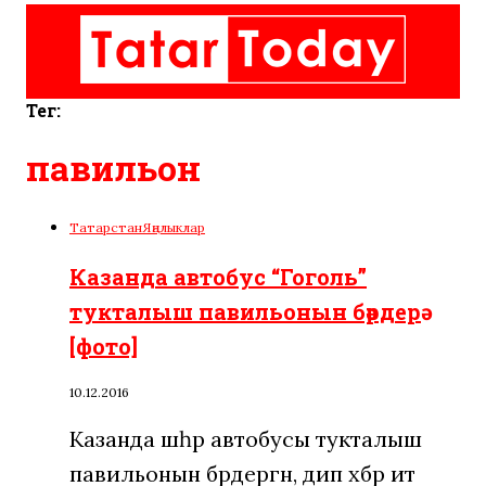
Тег:
павильон
Татарстан
Яңалыклар
Казанда автобус “Гоголь”
тукталыш павильонын бәрдерә
[фото]
10.12.2016
Казанда шәһәр автобусы тукталыш
павильонын бәрдергән, дип хәбәр итә