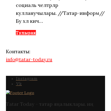
социаль челтәрләр
кулланучылары. //Татар-информ//
Бу хәл кичә…
Тулырак
Контакты:
info@tatar-today.ru
Instagram
Vk
Tatar Today - татар яңалыклары. иң