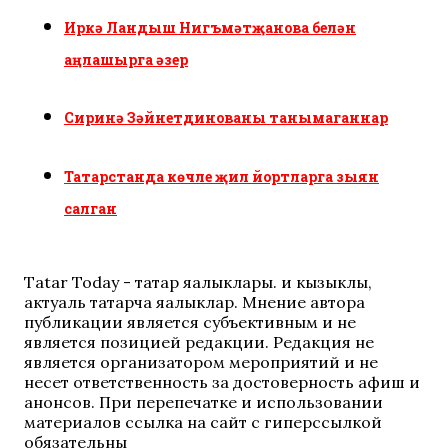
Иркә Ландыш Нигъмәтҗанова белән
аңлашырга әзер
Сиринә Зәйнетдинованы танымаганнар
Татарстанда көчле җил йортларга зыян
салган
Tatar Today - татар яңалыклары. иң кызыклы,
актуаль татарча яңалыклар. Мнение автора
публикации является субъективным и не
является позицией редакции. Редакция не
является организатором мероприятий и не
несет ответственность за достоверность афиш и
анонсов. При перепечатке и использовании
материалов ссылка на сайт с гиперссылкой
обязательны