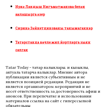
Иркә Ландыш Нигъмәтҗанова белән
аңлашырга әзер
Сиринә Зәйнетдинованы танымаганнар
Татарстанда көчле җил йортларга зыян
салган
Tatar Today - татар яңалыклары. иң кызыклы,
актуаль татарча яңалыклар. Мнение автора
публикации является субъективным и не
является позицией редакции. Редакция не
является организатором мероприятий и не
несет ответственность за достоверность афиш и
анонсов. При перепечатке и использовании
материалов ссылка на сайт с гиперссылкой
обязательны