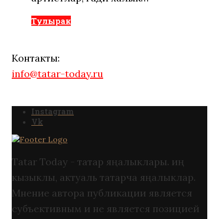
Тулырак
Контакты:
info@tatar-today.ru
Instagram
Vk
Tatar Today - татар яңалыклары. иң
кызыклы, актуаль татарча яңалыклар.
Мнение автора публикации является
субъективным и не является позицией