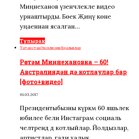
Миңнеханов үзенчәлекле видео
урнаштырды. Бөек Җиңү көне
уңаеннан ясалган…
Тулырак
Татарстан
Эксклюзив
Яңалыклар
Рөстәм Миңнехановка – 60!
Австралиядән дә котлаулар бар
[фото+видео]
01.03.2017
Президентыбызны күркәм 60 яшьлек
юбилее белән Инстаграм социаль
челтәрендә дә котлыйлар. Йолдызлар,
артистлар, гади халык…