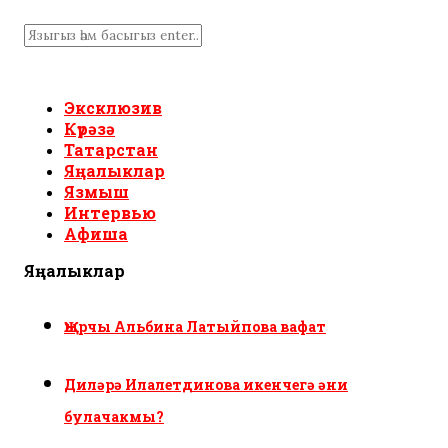
Эксклюзив
Күрәзә
Татарстан
Яңалыклар
Язмыш
Интервью
Афиша
Яңалыклар
Җырчы Альбина Латыйпова вафат
Диләрә Илалетдинова икенчегә әни
булачакмы?