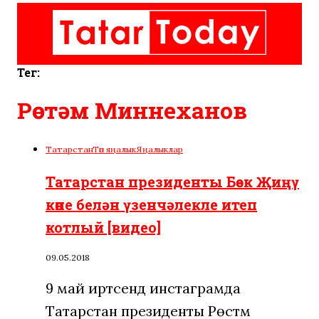
Тег:
Рөстәм Миннеханов
Татарстан
Төп яңалык
Яңалыклар
Татарстан президенты Бөек Җиңү
көне белән үзенчәлекле итеп
котлый [видео]
09.05.2018
9 май иртәсендә инстаграмда
Татарстан президенты Рөстәм