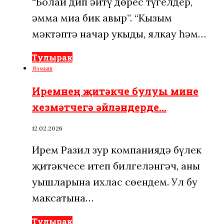
“Болай дип әйтү дөрес түгелдер,
әмма миңа бик авыр”. “Кызым
мәктәптә начар укыды, ялкау һәм…
Тулырак
Язмыш
Иремнең җитәкче булуы мине
хезмәтчегә әйләндерде…
12.02.2026
Ирем Разил зур компаниядә бүлек
җитәкчесе итеп билгеләнгәч, аның
уңышларына ихлас сөендем. Ул бу
максатына…
Тулырак