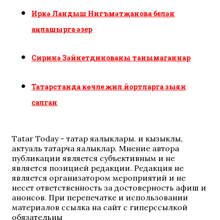
Иркә Ландыш Нигъмәтҗанова белән
аңлашырга әзер
Сиринә Зәйнетдинованы танымаганнар
Татарстанда көчле җил йортларга зыян
салган
Tatar Today - татар яңалыклары. иң кызыклы,
актуаль татарча яңалыклар. Мнение автора
публикации является субъективным и не
является позицией редакции. Редакция не
является организатором мероприятий и не
несет ответственность за достоверность афиш и
анонсов. При перепечатке и использовании
материалов ссылка на сайт с гиперссылкой
обязательны