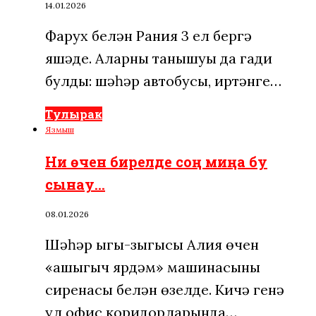
14.01.2026
Фарух белән Рания 3 ел бергә
яшәде. Аларның танышуы да гади
булды: шәһәр автобусы, иртәнге…
Тулырак
Язмыш
Ни өчен бирелде соң миңа бу
сынау…
08.01.2026
Шәһәр ыгы-зыгысы Алия өчен
«ашыгыч ярдәм» машинасының
сиренасы белән өзелде. Кичә генә
ул офис коридорларында…