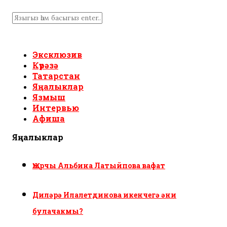
Эксклюзив
Күрәзә
Татарстан
Яңалыклар
Язмыш
Интервью
Афиша
Яңалыклар
Җырчы Альбина Латыйпова вафат
Диләрә Илалетдинова икенчегә әни
булачакмы?