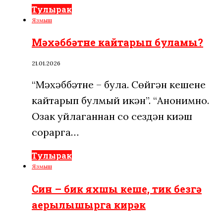
Тулырак
Язмыш
Мәхәббәтне кайтарып буламы?
21.01.2026
“Мәхәббәтне – була. Сөйгән кешене
кайтарып булмый икән”. “Анонимно.
Озак уйлаганнан соң сездән киңәш
сорарга…
Тулырак
Язмыш
Син – бик яхшы кеше, тик безгә
аерылышырга кирәк