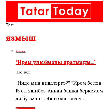
Тег:
язмыш
Язмыш
“Ирем улыбызны яратмады…”
19.02.2026
“Инде миңа нишләргә?” “Ирем белән
15 ел яшибез. Аннан башка беркемем
дә булманы. Яши башлагач…