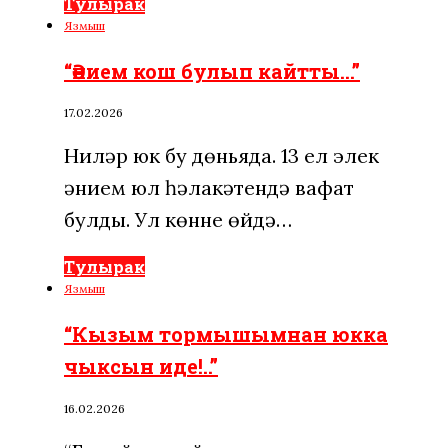
Тулырак
Язмыш
“Әнием кош булып кайтты…”
17.02.2026
Ниләр юк бу дөньяда. 13 ел элек
әнием юл һәлакәтендә вафат
булды. Ул көнне өйдә…
Тулырак
Язмыш
“Кызым тормышымнан юкка
чыксын иде!..”
16.02.2026