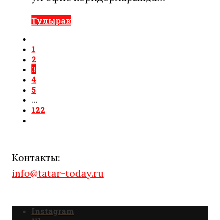
Тулырак
1
2
3
4
5
…
122
Контакты:
info@tatar-today.ru
Instagram