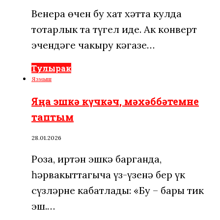
Венера өчен бу хат хәтта кулда
тотарлык та түгел иде. Ак конверт
эчендәге чакыру кәгазе…
Тулырак
Язмыш
Яңа эшкә күчкәч, мәхәббәтемне
таптым
28.01.2026
Роза, иртән эшкә барганда,
һәрвакыттагыча үз-үзенә бер үк
сүзләрне кабатлады: «Бу – бары тик
эш.…