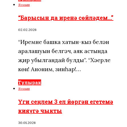
Язмыш
“Барысын да иренә сөйләдем…”
02.02.2026
“Иремнең башка хатын-кыз белән
аралашуын белгәч, аяк астында
җир убылгандай булды”. “Хәерле
көн! Аноним, зинһар!…
Тулырак
Язмыш
Үги сеңлем 3 ел йөргән егетемә
кияүгә чыкты
30.01.2026