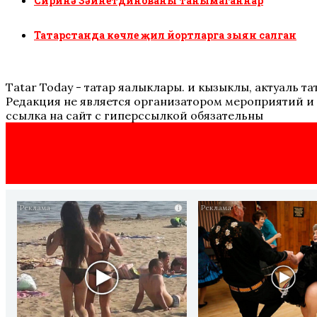
Сиринә Зәйнетдинованы танымаганнар
Татарстанда көчле җил йортларга зыян салган
Tatar Today - татар яңалыклары. иң кызыклы, актуаль
Редакция не является организатором мероприятий и 
ссылка на сайт с гиперссылкой обязательны
i