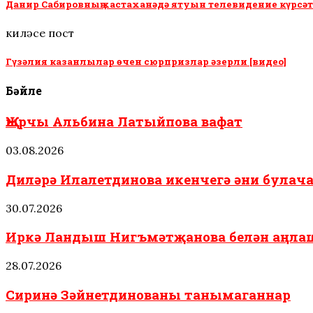
Данир Сабировның хастаханәдә ятуын телевидение күрсәт
киләсе пост
Гүзәлия казанлылар өчен сюрпризлар әзерли [видео]
Бәйле
Җырчы Альбина Латыйпова вафат
03.08.2026
Диләрә Илалетдинова икенчегә әни була
30.07.2026
Иркә Ландыш Нигъмәтҗанова белән аңлаш
28.07.2026
Сиринә Зәйнетдинованы танымаганнар