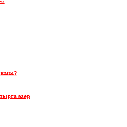
те
чакмы?
ырга әзер