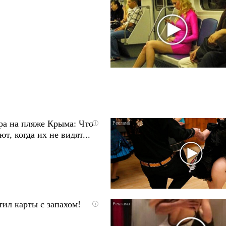
ра на пляже Крыма: Что
i
т, когда их не видят...
ил карты с запахом!
i