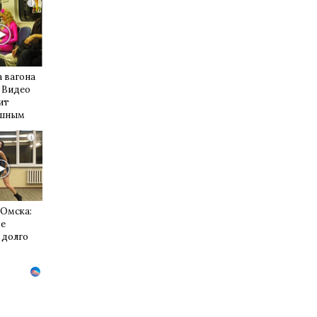
i
 вагона
 Видео
ит
ушным
i
 Омска:
те
 долго