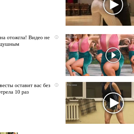
на отожгла! Видео не
i
одушным
весты оставит вас без
i
трела 10 раз