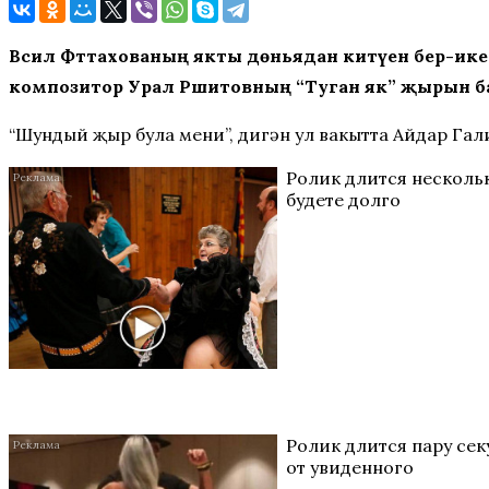
Вәсилә Фәттахованың якты дөньядан китүенә бер-и
композитор Урал Рәшитовның “Туган як” җырын ба
“Шундый җыр була мени”, дигән ул вакытта Айдар Гал
Ролик длится нескольк
будете долго
Ролик длится пару секу
от увиденного