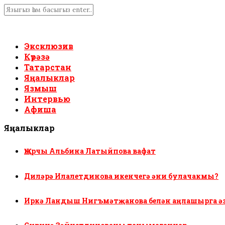
Эксклюзив
Күрәзә
Татарстан
Яңалыклар
Язмыш
Интервью
Афиша
Яңалыклар
Җырчы Альбина Латыйпова вафат
Диләрә Илалетдинова икенчегә әни булачакмы?
Иркә Ландыш Нигъмәтҗанова белән аңлашырга ә