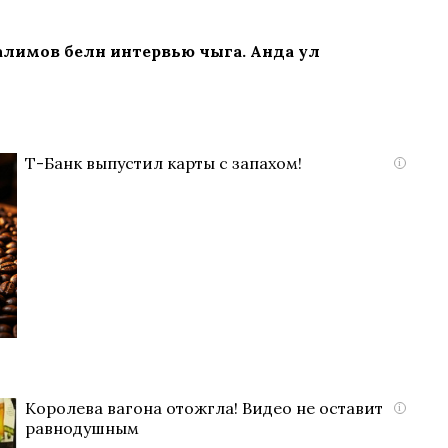
алимов белән интервью чыга. Анда ул
Т-Банк выпустил карты с запахом!
i
Королева вагона отожгла! Видео не оставит
i
равнодушным