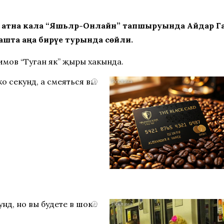
ке атна кала “Яшьләр-Онлайн” тапшыруында Айдар Г
шта аңа бирүе турында сөйли.
имов “Туган як” җыры хакында.
о секунд, а смеяться вы
i
нд, но вы будете в шоке
i