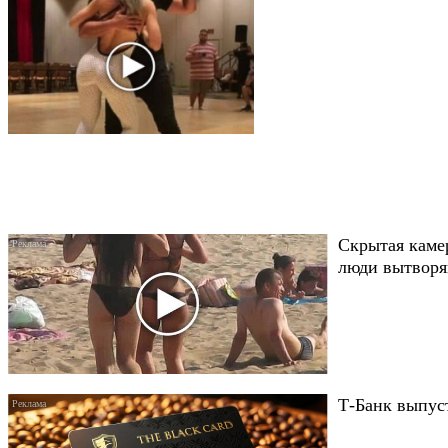
Скрытая каме
люди вытворяю
Т-Банк выпуст