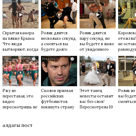
i
i
i
Скрытая камера
Ролик длится
Ролик длится
Королева
на пляже Крыма:
несколько секунд,
пару секунд, но
отожгла!
Что люди
а смеяться вы
вы будете в шоке
не остав
вытворяют, когда
будете долго
от увиденного
равнод
их не видят...
i
i
i
Ржу не
Смолов призвал
Этот танец
Ролик из
переставая, это
российских
невесты оставит
вы буде
видео
футболистов
вас без слов!
смеяться
пересмотришь не
покинуть страну
Пересмотрела 10
раз
раз
алдагы пост