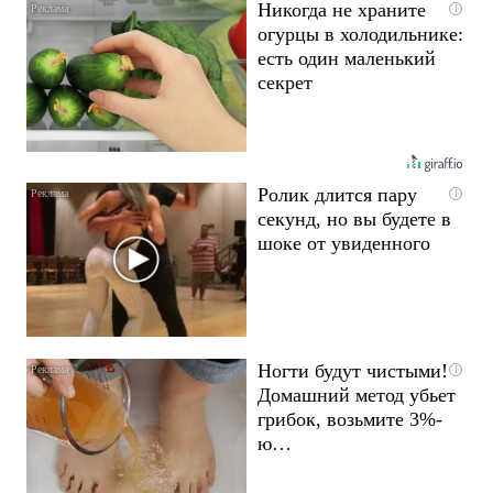
Никогда не храните
i
огурцы в холодильнике:
есть один маленький
секрет
Ролик длится пару
i
секунд, но вы будете в
шоке от увиденного
Ногти будут чистыми!
i
Домашний метод убьет
грибок, возьмите 3%-
ю…