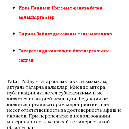
Иркә Ландыш Нигъмәтҗанова белән
аңлашырга әзер
Сиринә Зәйнетдинованы танымаганнар
Татарстанда көчле җил йортларга зыян
салган
Tatar Today - татар яңалыклары. иң кызыклы,
актуаль татарча яңалыклар. Мнение автора
публикации является субъективным и не
является позицией редакции. Редакция не
является организатором мероприятий и не
несет ответственность за достоверность афиш и
анонсов. При перепечатке и использовании
материалов ссылка на сайт с гиперссылкой
обязательны