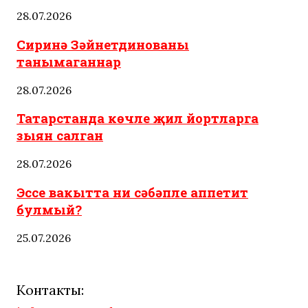
28.07.2026
Сиринә Зәйнетдинованы
танымаганнар
28.07.2026
Татарстанда көчле җил йортларга
зыян салган
28.07.2026
Эссе вакытта ни сәбәпле аппетит
булмый?
25.07.2026
Контакты: