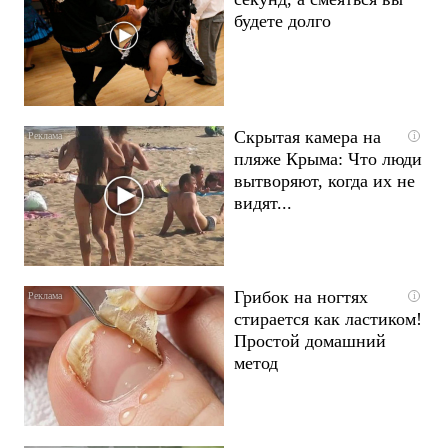
будете долго
Скрытая камера на
i
пляже Крыма: Что люди
вытворяют, когда их не
видят...
Грибок на ногтях
i
стирается как ластиком!
Простой домашний
метод