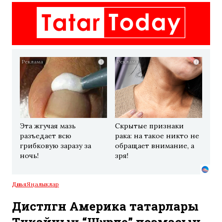
i
i
Эта жгучая мазь
Скрытые признаки
разъедает всю
рака: на такое никто не
грибковую заразу за
обращает внимание, а
ночь!
зря!
Дөнья
Яңалыклар
Дистәләгән Америка татарлары