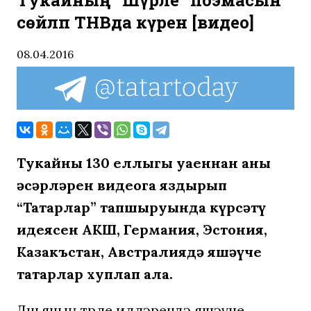
Тукайның “Шүрәле” поэмасын
сөйләп ТНВда күренә [видео]
08.04.2016
Тукайның 130 еллыгы уңаеннан аның
әсәрләрен видеога яздырып
“Татарлар” тапшыруында күрсәтү
идеясен АКШ, Германия, Эстония,
Казакъстан, Австралиядә яшәүче
татарлар хуплап ала.
Дөньяның төрле илләрендә яшәүче