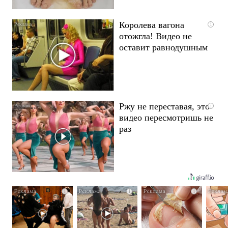
Королева вагона
i
отожгла! Видео не
оставит равнодушным
Ржу не переставая, это
i
видео пересмотришь не
раз
i
i
i