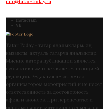
info@tatar-today.ru
Instagram
Vk
Tatar Today - татар яңалыклары. иң
кызыклы, актуаль татарча яңалыклар.
Мнение автора публикации является
субъективным и не является позицией
редакции. Редакция не является
организатором мероприятий и не несет
ответственность за достоверность
афиш и анонсов. При перепечатке и
использовании материалов ссылка на