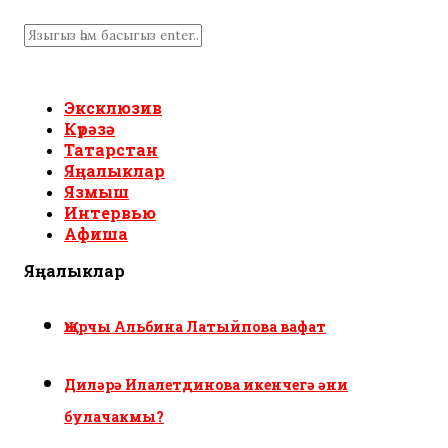
Эксклюзив
Күрәзә
Татарстан
Яңалыклар
Язмыш
Интервью
Афиша
Яңалыклар
Җырчы Альбина Латыйпова вафат
Диләрә Илалетдинова икенчегә әни
булачакмы?