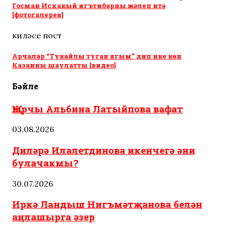
Госман Исхакый игътибарны җәлеп итә
[фотогалерея]
киләсе пост
Арчалар “Тукайлы туган ягым” дип ике көн
Казанны шаулатты [видео]
Бәйле
Җырчы Альбина Латыйпова вафат
03.08.2026
Диләрә Илалетдинова икенчегә әни
булачакмы?
30.07.2026
Иркә Ландыш Нигъмәтҗанова белән
аңлашырга әзер