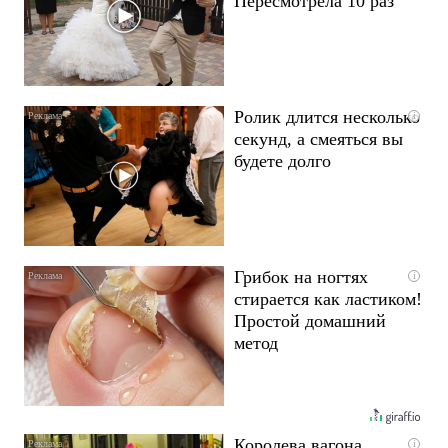
Пересмотрела 10 раз
Ролик длится несколько
i
секунд, а смеяться вы
будете долго
Грибок на ногтях
i
стирается как ластиком!
Простой домашний
метод
Королева вагона
i