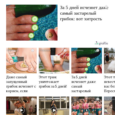
За 5 дней исчезнет даже
i
самый застарелый
грибок: вот хитрость
i
i
i
Даже самый
Этот трюк
За 5 дней
Этот 
запущенный
уничтожает
исчезнет даже
невес
грибок исчезнет с
грибок за 5 дней!
самый
вас бе
корнем, если
застарелый
Перес
перед сном…
грибок: вот
раз
i
i
i
хитрость