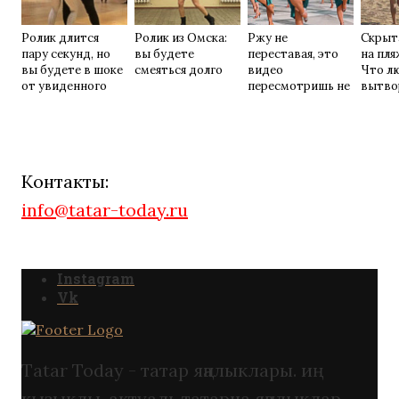
Ролик длится
Ролик из Омска:
Ржу не
Скрыт
пару секунд, но
вы будете
переставая, это
на пля
вы будете в шоке
смеяться долго
видео
Что л
от увиденного
пересмотришь не
вытво
раз
их не в
Контакты:
info@tatar-today.ru
Instagram
Vk
Tatar Today - татар яңалыклары. иң
кызыклы, актуаль татарча яңалыклар.