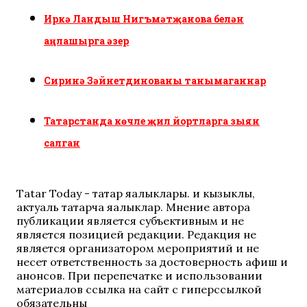
Иркә Ландыш Нигъмәтҗанова белән
аңлашырга әзер
Сиринә Зәйнетдинованы танымаганнар
Татарстанда көчле җил йортларга зыян
салган
Tatar Today - татар яңалыклары. иң кызыклы,
актуаль татарча яңалыклар. Мнение автора
публикации является субъективным и не
является позицией редакции. Редакция не
является организатором мероприятий и не
несет ответственность за достоверность афиш и
анонсов. При перепечатке и использовании
материалов ссылка на сайт с гиперссылкой
обязательны