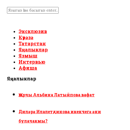
Эксклюзив
Күрәзә
Татарстан
Яңалыклар
Язмыш
Интервью
Афиша
Яңалыклар
Җырчы Альбина Латыйпова вафат
Диләрә Илалетдинова икенчегә әни
булачакмы?