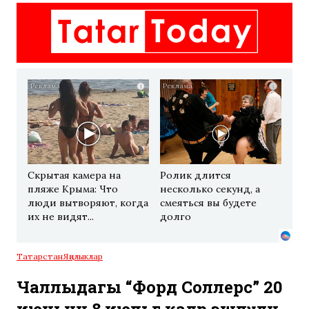
i
i
Скрытая камера на
Ролик длится
пляже Крыма: Что
несколько секунд, а
люди вытворяют, когда
смеяться вы будете
их не видят...
долго
Татарстан
Яңалыклар
Чаллыдагы “Форд Соллерс” 20