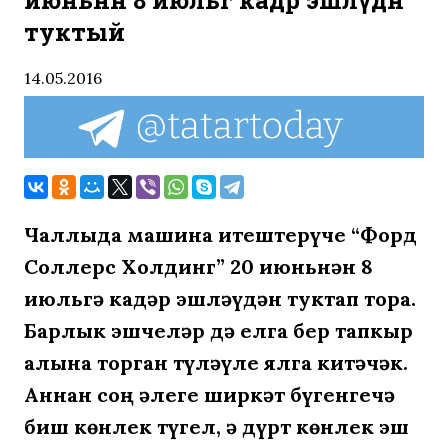
июньнән 8 июльгә кадәр эшләүдән
туктый
14.05.2016
Чаллыда машина җитештерүче “Форд
Соллерс Холдинг” 20 июньнән 8
июльгә кадәр эшләүдән туктап тора.
Барлык эшчеләр дә елга бер тапкыр
алына торган түләүле ялга китәчәк.
Аннан соң әлеге ширкәт бүгенгечә
биш көнлек түгел, ә дүрт көнлек эш