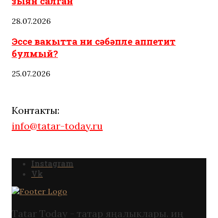
зыян салган
28.07.2026
Эссе вакытта ни сәбәпле аппетит
булмый?
25.07.2026
Контакты:
info@tatar-today.ru
Instagram
Vk
Tatar Today - татар яңалыклары. иң