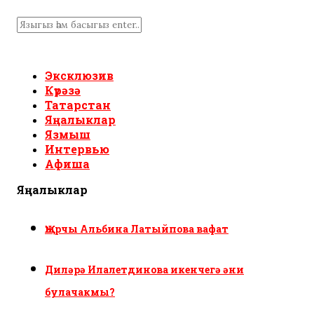
Эксклюзив
Күрәзә
Татарстан
Яңалыклар
Язмыш
Интервью
Афиша
Яңалыклар
Җырчы Альбина Латыйпова вафат
Диләрә Илалетдинова икенчегә әни
булачакмы?