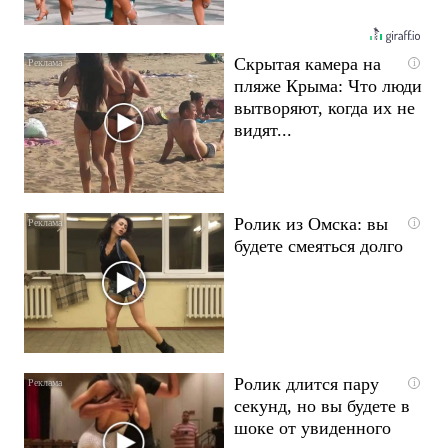
Скрытая камера на
i
пляже Крыма: Что люди
вытворяют, когда их не
видят...
Ролик из Омска: вы
i
будете смеяться долго
Ролик длится пару
i
секунд, но вы будете в
шоке от увиденного