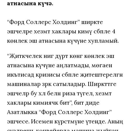
атнасына күчә.
“Форд Соллерс Холдинг” ширкәте
эшчеләре хезмәт хаклары кимү сәбәпле 4
көнлек эш атнасына күчүне хупламый.
“Җитәкчелек нигә дүрт көнгә көнлек эш
атнасына күчүне аңлатмады, мөгаен
икътисад кризисы сәбәпле җитештерелгән
машиналар әзрәк сатыладыр. Ширкәттәге
эшчеләр бу хәл белән риза түгел, хезмәт
хаклары кимиячәк бит”, бит диде
Азатлыкка “Форд Соллерс Холдинг”
эшчесе. Исемен күрсәтмәүне үтенде. Аның
сүзләренчә, конвейерда машина җыйган