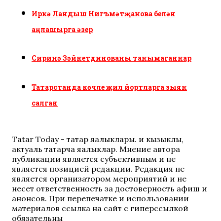
Иркә Ландыш Нигъмәтҗанова белән
аңлашырга әзер
Сиринә Зәйнетдинованы танымаганнар
Татарстанда көчле җил йортларга зыян
салган
Tatar Today - татар яңалыклары. иң кызыклы,
актуаль татарча яңалыклар. Мнение автора
публикации является субъективным и не
является позицией редакции. Редакция не
является организатором мероприятий и не
несет ответственность за достоверность афиш и
анонсов. При перепечатке и использовании
материалов ссылка на сайт с гиперссылкой
обязательны