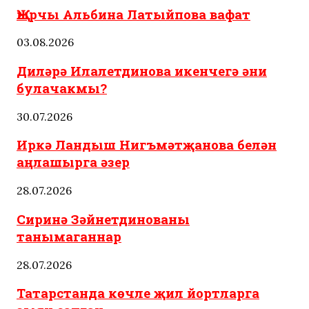
Җырчы Альбина Латыйпова вафат
03.08.2026
Диләрә Илалетдинова икенчегә әни
булачакмы?
30.07.2026
Иркә Ландыш Нигъмәтҗанова белән
аңлашырга әзер
28.07.2026
Сиринә Зәйнетдинованы
танымаганнар
28.07.2026
Татарстанда көчле җил йортларга