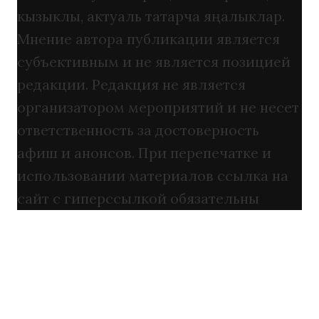
кызыклы, актуаль татарча яңалыклар.
Мнение автора публикации является
субъективным и не является позицией
редакции. Редакция не является
организатором мероприятий и не несет
ответственность за достоверность
афиш и анонсов. При перепечатке и
использовании материалов ссылка на
сайт с гиперссылкой обязательны