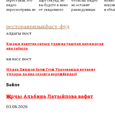
переставая, это
пару секунд, но
отожгла! Видео
молит
видео
вы будете в шоке
не оставит
покуп
пересмотришь не
от увиденного
равнодушным
и объя
раз
прави
ресторан
ризык
фаст-фуд
алдагы пост
Кызын пакетка салып урамда ташлап калдырган
ана табыла
киләсе пост
Илдар Хәкимов белән Гүзәл Уразованың кечкенә
уллары да яңа сезонга әзерләнә [видео]
Бәйле
Җырчы Альбина Латыйпова вафат
03.08.2026