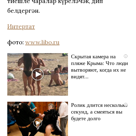
тиешле чаралар күреләчәк, дип
белдергән.
Интертат
фото:
www.libo.ru
Скрытая камера на
i
пляже Крыма: Что люди
вытворяют, когда их не
видят...
Ролик длится несколько
i
секунд, а смеяться вы
будете долго