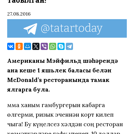
табылган!
27.08.2016
Американы
Мэйфильд ш
әһә
ренд
ә
ана кеше 1 яшьлек баласы бел
ә
н
McDonald’s ресторанында тамак
ялгарга була
.
Әмма ханым гамбургерын кабарга
өлгерми, ризык эченнән корт килеп
чыга! Бу күңелсез хәлдән соң ресторан
хезмәткәрләре гафу үтенеп, 10 доллар