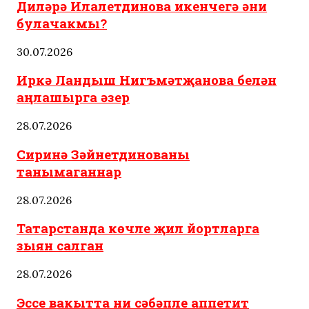
Диләрә Илалетдинова икенчегә әни
булачакмы?
30.07.2026
Иркә Ландыш Нигъмәтҗанова белән
аңлашырга әзер
28.07.2026
Сиринә Зәйнетдинованы
танымаганнар
28.07.2026
Татарстанда көчле җил йортларга
зыян салган
28.07.2026
Эссе вакытта ни сәбәпле аппетит