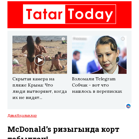
i
i
Скрытая камера на
Взломали Telegram
пляже Крыма: Что
Собчак - вот что
люди вытворяют, когда
нашлось в переписках
их не видят...
Дөнья
Яңалыклар
McDonald’s ризыгында корт