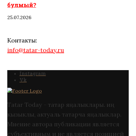
булмый?
25.07.2026
Контакты:
info@tatar-today.ru
Instagram
Vk
Tatar Today - татар яңалыклары. иң
кызыклы, актуаль татарча яңалыклар.
Мнение автора публикации является
субъективным и не является позицией