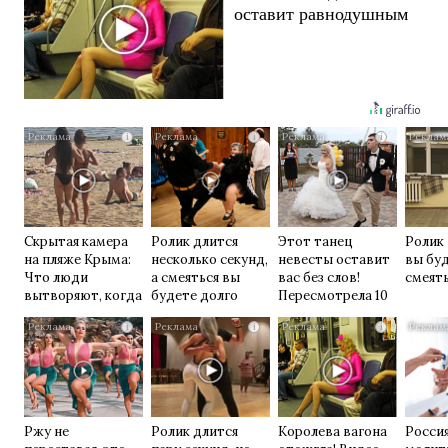
оставит равнодушным
i
i
i
Скрытая камера
Ролик длится
Этот танец
Ролик 
на пляже Крыма:
несколько секунд,
невесты оставит
вы бу
Что люди
а смеяться вы
вас без слов!
смеять
вытворяют, когда
будете долго
Пересмотрела 10
их не видят...
раз
i
i
i
Ржу не
Ролик длится
Королева вагона
Росси