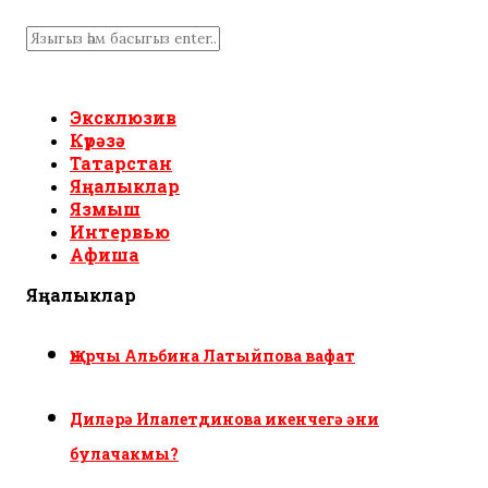
Эксклюзив
Күрәзә
Татарстан
Яңалыклар
Язмыш
Интервью
Афиша
Яңалыклар
Җырчы Альбина Латыйпова вафат
Диләрә Илалетдинова икенчегә әни
булачакмы?