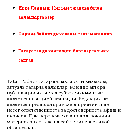
Иркә Ландыш Нигъмәтҗанова белән
аңлашырга әзер
Сиринә Зәйнетдинованы танымаганнар
Татарстанда көчле җил йортларга зыян
салган
Tatar Today - татар яңалыклары. иң кызыклы,
актуаль татарча яңалыклар. Мнение автора
публикации является субъективным и не
является позицией редакции. Редакция не
является организатором мероприятий и не
несет ответственность за достоверность афиш и
анонсов. При перепечатке и использовании
материалов ссылка на сайт с гиперссылкой
обязательны