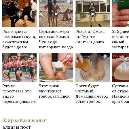
i
i
i
Ролик длится
Скрытая камера
Ролик из Омска:
За 5 дне
несколько секунд,
на пляже Крыма:
вы будете
исчезнет
а смеяться вы
Что люди
смеяться долго
самый
будете долго
вытворяют, когда
застаре
их не видят...
грибок: 
i
i
i
хитрост
Ржу не
Этот трюк
Ногти будут
Суставы 
переставая, это
уничтожает
чистыми!
от старо
видео
грибок за 5 дней!
Домашний метод
Найден 
пересмотришь не
убьет грибок,
враг бол
раз
возьмите 3%-ю…
суставах
бәйрәм
Казан
салют
алдагы пост