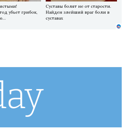
чистыми!
Суставы болят не от старости.
од убьет грибок,
Найден злейший враг боли в
-ю…
суставах