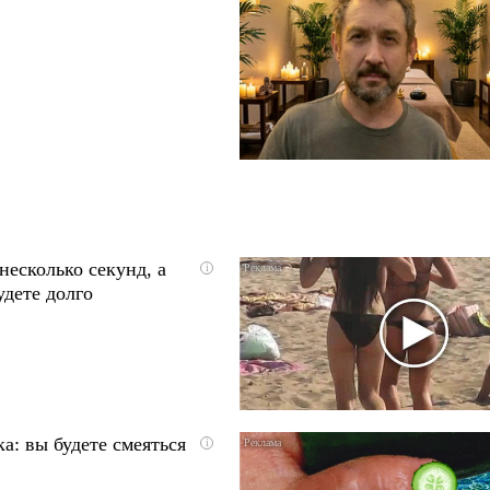
несколько секунд, а
i
удете долго
а: вы будете смеяться
i