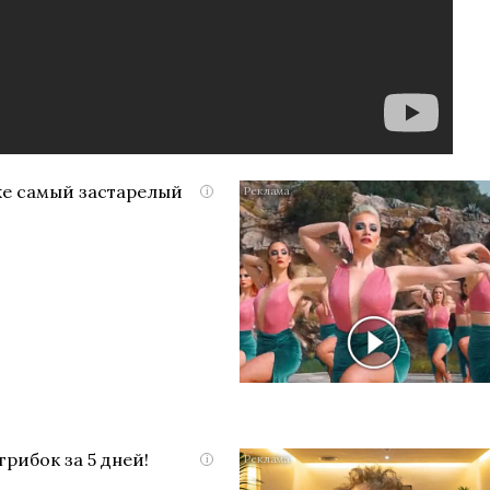
же самый застарелый
i
грибок за 5 дней!
i