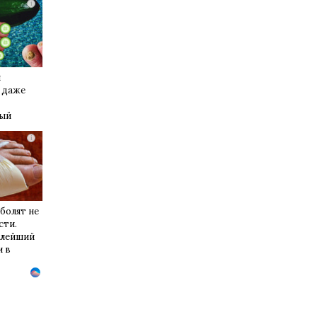
i
й
 даже
лый
вот
i
ь
болят не
сти.
злейший
и в