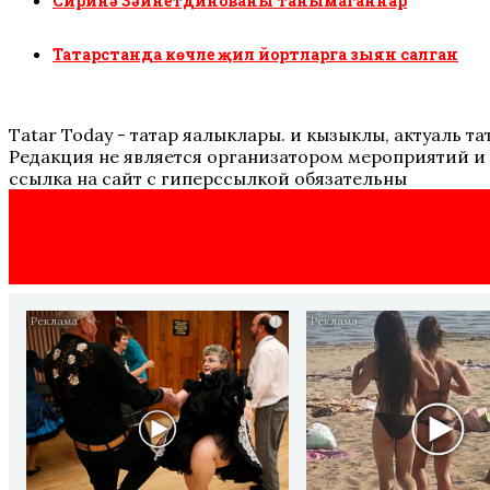
Сиринә Зәйнетдинованы танымаганнар
Татарстанда көчле җил йортларга зыян салган
Tatar Today - татар яңалыклары. иң кызыклы, актуаль
Редакция не является организатором мероприятий и 
ссылка на сайт с гиперссылкой обязательны
i