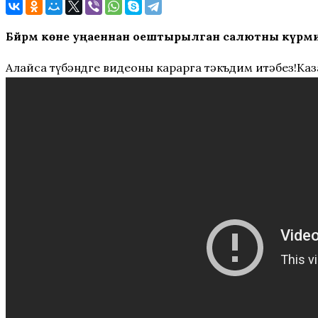
Бәйрәм көне уңаеннан оештырылган салютны күрми 
Алайса түбәндге видеоны карарга тәкъдим итәбез!Ка