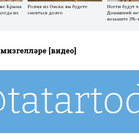
же Крыма:
Ролик из Омска: вы будете
Ногти будут 
когда их
смеяться долго
Домашний мет
возьмите 3%
 мизгелләре [видео]