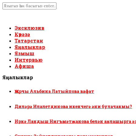
Эксклюзив
Күрәзә
Татарстан
Яңалыклар
Язмыш
Интервью
Афиша
Яңалыклар
Җырчы Альбина Латыйпова вафат
Диләрә Илалетдинова икенчегә әни булачакмы?
Иркә Ландыш Нигъмәтҗанова белән аңлашырга ә