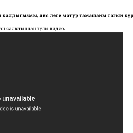
калдыгызмы, яисә әлеге матур тамашаны тагын күрә
зан салютыннан тулы видео.