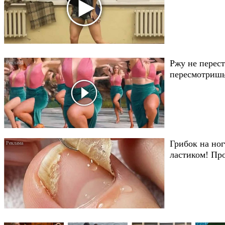
Ржу не перест
пересмотришь
Грибок на ног
ластиком! Пр