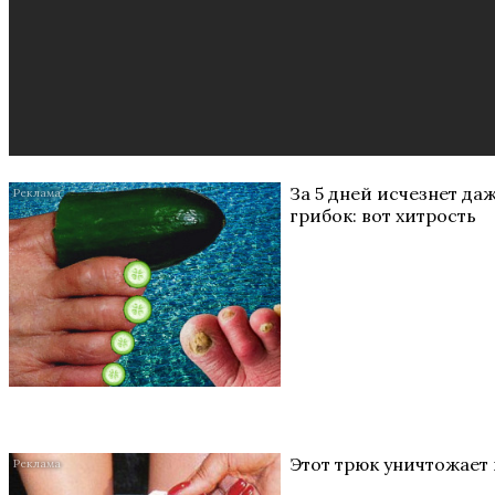
За 5 дней исчезнет да
грибок: вот хитрость
Этот трюк уничтожает 