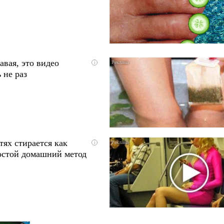
авая, это видео
i
 не раз
тях стирается как
i
остой домашний метод