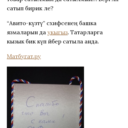
сатып бирик әле?
“Авито-күзәтү” сәхифәсенең башка
язмаларын да
укыгыз
. Татарларга
кызык бик күп әйбер сатыла анда.
Матбугат.ру