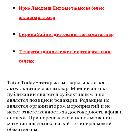
Иркә Ландыш Нигъмәтҗанова белән
аңлашырга әзер
Сиринә Зәйнетдинованы танымаганнар
Татарстанда көчле җил йортларга зыян
салган
Tatar Today - татар яңалыклары. иң кызыклы,
актуаль татарча яңалыклар. Мнение автора
публикации является субъективным и не
является позицией редакции. Редакция не
является организатором мероприятий и не
несет ответственность за достоверность афиш и
анонсов. При перепечатке и использовании
материалов ссылка на сайт с гиперссылкой
обязательны