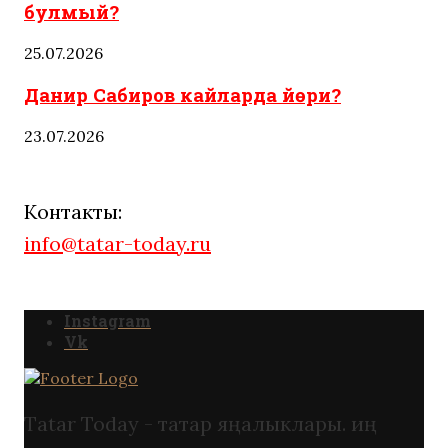
булмый?
25.07.2026
Данир Сабиров кайларда йөри?
23.07.2026
Контакты:
info@tatar-today.ru
Instagram
Vk
Tatar Today - татар яңалыклары. иң