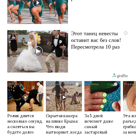
Этот танец невесты
i
оставит вас без слов!
Пересмотрела 10 раз
i
i
i
Ролик длится
Скрытая камера
За 5 дней
Эта жг
несколько секунд,
на пляже Крыма:
исчезнет даже
разъе
а смеяться вы
Что люди
самый
грибк
будете долго
вытворяют, когда
застарелый
за ночь