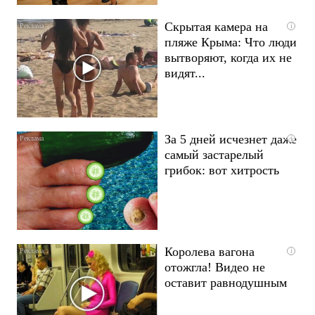
Скрытая камера на
i
пляже Крыма: Что люди
вытворяют, когда их не
видят...
За 5 дней исчезнет даже
i
самый застарелый
грибок: вот хитрость
Королева вагона
i
отожгла! Видео не
оставит равнодушным