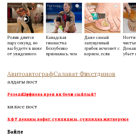
их не видят...
грибок: вот
i
i
i
хитрость
Ролик длится
Канадская
Даже самый
Ногти
пару секунд, но
гимнастка
запущенный
чисты
вы будете в шоке
Беззубенко
грибок исчезнет с
Домаш
от увиденного
призналась, чем
корнем, если
убьет 
ее разочаровала
перед сном…
возьм
Москва
Авито
автограф
Салават Фәтхетдинов
алдагы пост
Резедә Шәрәфиева ирен ни белән сыйлый?
киләсе пост
КФУ деканы вафат: суицидмы, суицидка җиткерүме
Бәйле