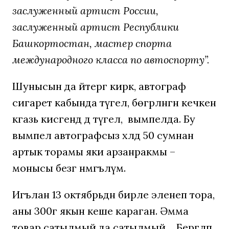
заслуженный артист России,
заслуженный артист Республики
Башкортостан, мастер спорта
международного класса по автоспорту”.
Шунысын да әйтергә кирәк, автограф
сигарет кабында түгел, бөгәрләнгән кечкенә
кәгазь кисәгендә дә түгел, ә вымпелда. Бу
вымпел автографсыз хәлдә 50 сумнан
артык торамы яки арзанракмы –
монысы безгә нәмәгълүм.
Игълан 13 октябрьдән бирле эленеп тора,
аны 300гә якын кеше караган. Әмма
товар сатылмый да сатылмый… Бергәләп