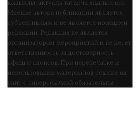
кызыклы, актуаль татарча яңалыклар.
Мнение автора публикации является
субъективным и не является позицией
редакции. Редакция не является
организатором мероприятий и не несет
ответственность за достоверность
афиш и анонсов. При перепечатке и
использовании материалов ссылка на
сайт с гиперссылкой обязательны