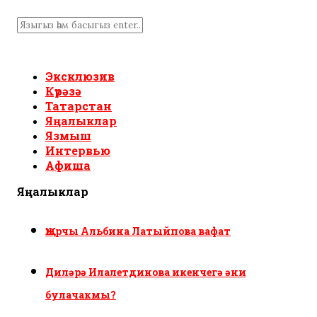
Эксклюзив
Күрәзә
Татарстан
Яңалыклар
Язмыш
Интервью
Афиша
Яңалыклар
Җырчы Альбина Латыйпова вафат
Диләрә Илалетдинова икенчегә әни
булачакмы?