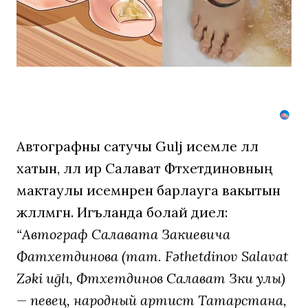
с
корнем,
если
перед
сном…
Автографны сатучы Gulj исемле әллә
хатын, әллә ир Салават Фәтхетдиновның
мактаулы исемнәрен барлауга вакытын
жәлләмәгән. Игъланда болай диелә:
“Автограф Салавата Закиевича
Фатхетдинова (тат. Fəthetdinov Salavat
Zəki uğlı, Фәтхетдинов Салават Зәки улы)
— певец, народный артист Татарстана,