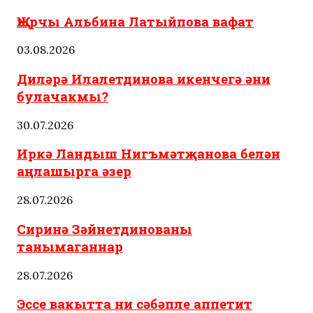
Җырчы Альбина Латыйпова вафат
03.08.2026
Диләрә Илалетдинова икенчегә әни
булачакмы?
30.07.2026
Иркә Ландыш Нигъмәтҗанова белән
аңлашырга әзер
28.07.2026
Сиринә Зәйнетдинованы
танымаганнар
28.07.2026
Эссе вакытта ни сәбәпле аппетит