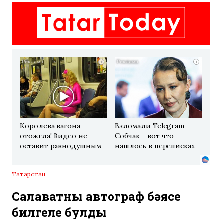
i
i
Королева вагона
Взломали Telegram
отожгла! Видео не
Собчак - вот что
оставит равнодушным
нашлось в переписках
Татарстан
Салаватның автограф бәясе
билгеле булды