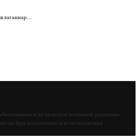
ашлаганнар.…
 субъективным и не является позицией редакции.
онсов. При перепечатке и использовании