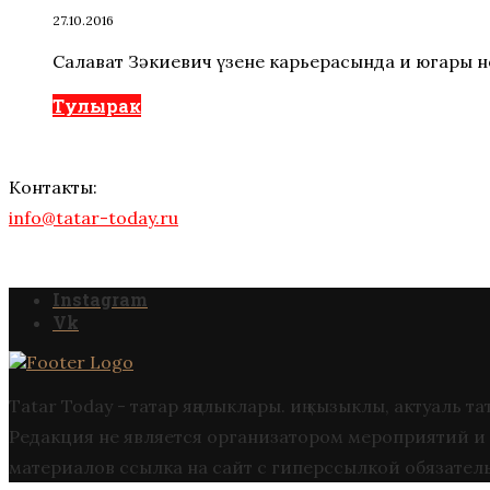
27.10.2016
Салават Зәкиевич үзенең карьерасында иң югары 
Тулырак
Контакты:
info@tatar-today.ru
Instagram
Vk
Tatar Today - татар яңалыклары. иң кызыклы, актуаль
Редакция не является организатором мероприятий и 
материалов ссылка на сайт с гиперссылкой обязател