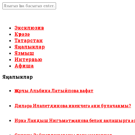
Эксклюзив
Күрәзә
Татарстан
Яңалыклар
Язмыш
Интервью
Афиша
Яңалыклар
Җырчы Альбина Латыйпова вафат
Диләрә Илалетдинова икенчегә әни булачакмы?
Иркә Ландыш Нигъмәтҗанова белән аңлашырга ә