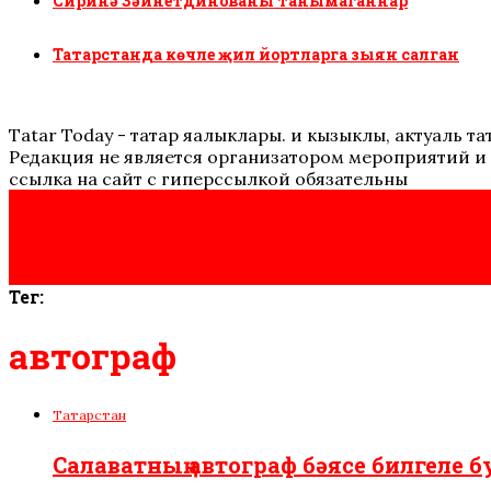
Сиринә Зәйнетдинованы танымаганнар
Татарстанда көчле җил йортларга зыян салган
Tatar Today - татар яңалыклары. иң кызыклы, актуаль
Редакция не является организатором мероприятий и 
ссылка на сайт с гиперссылкой обязательны
Тег:
автограф
Татарстан
Салаватның автограф бәясе билгеле 