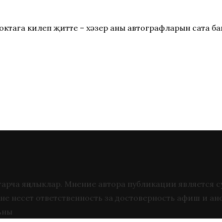
ноктага килеп җитте – хәзер аның автографларын сата б
 татарча яңалыклар. Мнение автора публикации является
не несет ответственность за достоверность афиш и ан
ьны