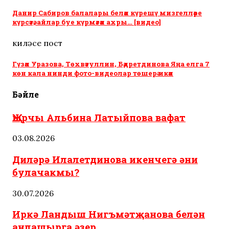
Данир Сабиров балалары белән күрешү мизгелләре
күрсәтә, айлар буе күрмәгән ахры… [видео]
киләсе пост
Гүзәл Уразова, Төхвәтуллин, Бәдретдинова Яңа елга 7
көн кала нинди фото-видеолар төшерә икән
Бәйле
Җырчы Альбина Латыйпова вафат
03.08.2026
Диләрә Илалетдинова икенчегә әни
булачакмы?
30.07.2026
Иркә Ландыш Нигъмәтҗанова белән
аңлашырга әзер