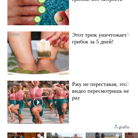
Этот трюк уничтожает
i
грибок за 5 дней!
Ржу не переставая, это
i
видео пересмотришь не
раз
i
i
i