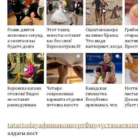
Ролик длится
Этот танец
Скрытая камера
Грибок
несколько секунд,
невесты оставит
на пляже Крыма:
стирае
а смеяться вы
вас без слов!
Что люди
ласти
будете долго
Пересмотрела 10
вытворяют, когда
Прост
раз
их не видят...
домаш
i
i
i
Королева вагона
Четыре
Канадская
Ногти
отожгла! Видео
современных
гимнастка
чисты
не оставит
варианта отделки
Беззубенко
Домаш
равнодушным
потолка вместо
призналась, чем
убьет 
натяжного: что
ее разочаровала
возьм
выбрать
Москва
tatartoday
афиша
концерт
Фирдүстямаев
хи
алдагы пост