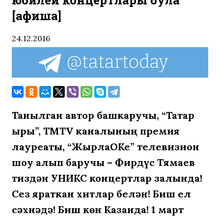
юбилей концертлары була
[афиша]
24.12.2016
Танылган автор башкаручы, “Татар
җыры”, TMTV каналының премия
лауреаты, “ЖырлаОКе” телевизион
шоу алып баручы – Фирдүс Тямаев
тиздән УНИКС концертлар залында!
Сез яраткан хитлар белән! Биш ел
сәхнәдә! Биш көн Казанда! 1 март