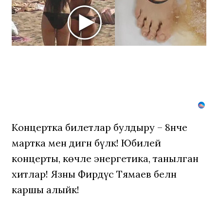
Что
люди
вытворяют,
когда
их
не
видят...
Концертка билетлар булдыру – 8нче
мартка менә дигән бүләк! Юбилей
концерты, көчле энергетика, танылган
хитлар! Язны Фирдүс Тямаев белән
каршы алыйк!