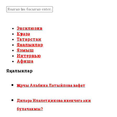
Эксклюзив
Күрәзә
Татарстан
Яңалыклар
Язмыш
Интервью
Афиша
Яңалыклар
Җырчы Альбина Латыйпова вафат
Диләрә Илалетдинова икенчегә әни
булачакмы?