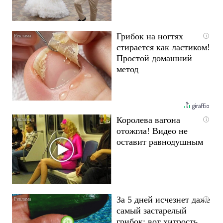
Грибок на ногтях
i
стирается как ластиком!
Простой домашний
метод
Королева вагона
i
отожгла! Видео не
оставит равнодушным
За 5 дней исчезнет даже
i
самый застарелый
грибок: вот хитрость