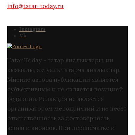
info@tatar-today.ru
Instagram
Vk
Tatar Today - татар яңалыклары. иң
кызыклы, актуаль татарча яңалыклар.
Мнение автора публикации является
субъективным и не является позицией
редакции. Редакция не является
организатором мероприятий и не несет
ответственность за достоверность
афиш и анонсов. При перепечатке и