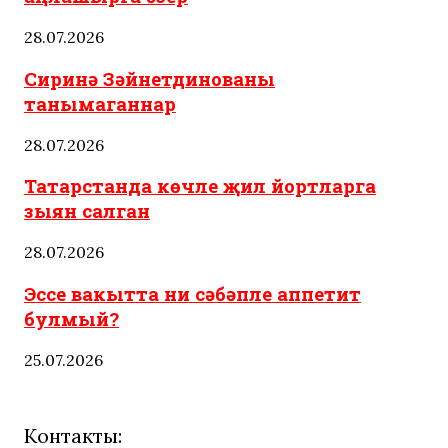
28.07.2026
Сиринә Зәйнетдинованы
танымаганнар
28.07.2026
Татарстанда көчле җил йортларга
зыян салган
28.07.2026
Эссе вакытта ни сәбәпле аппетит
булмый?
25.07.2026
Контакты: