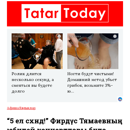
i
i
Ролик длится
Ногти будут чистыми!
несколько секунд, а
Домашний метод убьет
смеяться вы будете
грибок, возьмите 3%-
долго
ю…
Афиша
Яңалыклар
“5 ел сәхнәдә!” Фирдүс Тямаевның