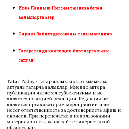
Иркә Ландыш Нигъмәтҗанова белән
аңлашырга әзер
Сиринә Зәйнетдинованы танымаганнар
Татарстанда көчле җил йортларга зыян
салган
Tatar Today - татар яңалыклары. иң кызыклы,
актуаль татарча яңалыклар. Мнение автора
публикации является субъективным и не
является позицией редакции. Редакция не
является организатором мероприятий и не
несет ответственность за достоверность афиш и
анонсов. При перепечатке и использовании
материалов ссылка на сайт с гиперссылкой
обязательны