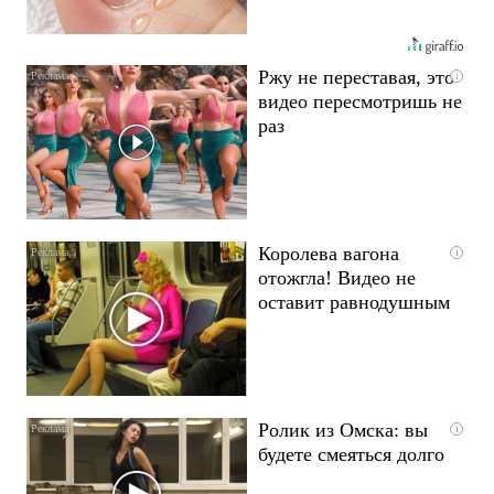
Ржу не переставая, это
i
видео пересмотришь не
раз
Королева вагона
i
отожгла! Видео не
оставит равнодушным
Ролик из Омска: вы
i
будете смеяться долго