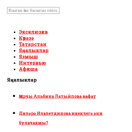
Эксклюзив
Күрәзә
Татарстан
Яңалыклар
Язмыш
Интервью
Афиша
Яңалыклар
Җырчы Альбина Латыйпова вафат
Диләрә Илалетдинова икенчегә әни
булачакмы?