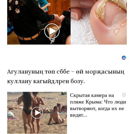
секунд,
а
смеяться
вы
будете
долго
Агулануның төп сәбәбе – өй морҗасының
куллану кагыйдәләрен бозу.
Скрытая камера на
i
пляже Крыма: Что люди
вытворяют, когда их не
видят...