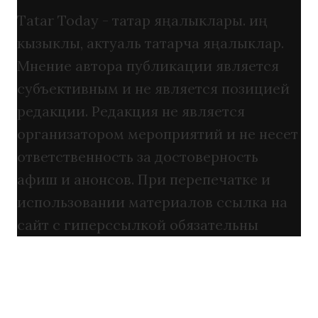
Tatar Today - татар яңалыклары. иң
кызыклы, актуаль татарча яңалыклар.
Мнение автора публикации является
субъективным и не является позицией
редакции. Редакция не является
организатором мероприятий и не несет
ответственность за достоверность
афиш и анонсов. При перепечатке и
использовании материалов ссылка на
сайт с гиперссылкой обязательны