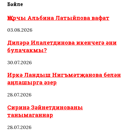
Бәйле
Җырчы Альбина Латыйпова вафат
03.08.2026
Диләрә Илалетдинова икенчегә әни
булачакмы?
30.07.2026
Иркә Ландыш Нигъмәтҗанова белән
аңлашырга әзер
28.07.2026
Сиринә Зәйнетдинованы
танымаганнар
28.07.2026