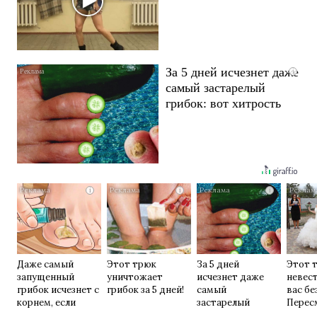
За 5 дней исчезнет даже
i
самый застарелый
грибок: вот хитрость
i
i
i
Даже самый
Этот трюк
За 5 дней
Этот 
запущенный
уничтожает
исчезнет даже
невес
грибок исчезнет с
грибок за 5 дней!
самый
вас бе
корнем, если
застарелый
Перес
перед сном…
грибок: вот
раз