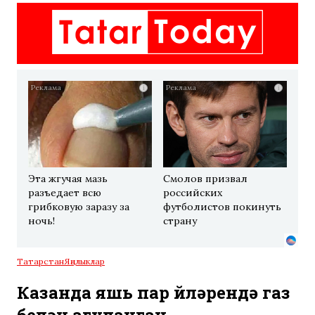
i
i
Эта жгучая мазь
Смолов призвал
разъедает всю
российских
грибковую заразу за
футболистов покинуть
ночь!
страну
Татарстан
Яңалыклар
Казанда яшь пар өйләрендә газ