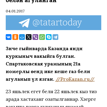
белән агуланган
04.01.2017
3нче гыйнварда Казанда янәдән
куркыныч вакыйга булган.
Спартаковская урамының 21а
номерлы өендә ике кеше газ белән
агуланып үлә язган.
//ProKazan.ru//
23 яшьлек егет белән 22 яшьлек кыз тиз
арада хастаханәгә озатылганнар. Хәзерге
вакытта парга куркыныч янамый.