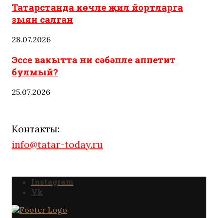
Татарстанда көчле җил йортларга
зыян салган
28.07.2026
Эссе вакытта ни сәбәпле аппетит
булмый?
25.07.2026
Контакты:
info@tatar-today.ru
Instagram
Vk