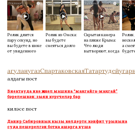
i
i
i
хитрость
Ролик длится
Ролик из Омска:
Скрытая камера
Ролик
пару секунд, но
вы будете
на пляже Крыма:
нескол
вы будете в шоке
смеяться долго
Что люди
а смея
от увиденного
вытворяют, когда
будет
их не видят...
агулану
газ
Спартаковская
Татартудей
угар
алдагы пост
Биектауда ике җиңел машина “маңгайга-маңгай”
бәрелешкән: зыян күрүчеләр бар
киләсе пост
Данир Сабировның кызы көлдертә: кәнфит урынына
суда пешерелгән ботка ашарга куша