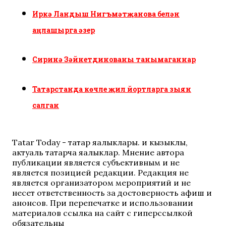
Иркә Ландыш Нигъмәтҗанова белән
аңлашырга әзер
Сиринә Зәйнетдинованы танымаганнар
Татарстанда көчле җил йортларга зыян
салган
Tatar Today - татар яңалыклары. иң кызыклы,
актуаль татарча яңалыклар. Мнение автора
публикации является субъективным и не
является позицией редакции. Редакция не
является организатором мероприятий и не
несет ответственность за достоверность афиш и
анонсов. При перепечатке и использовании
материалов ссылка на сайт с гиперссылкой
обязательны