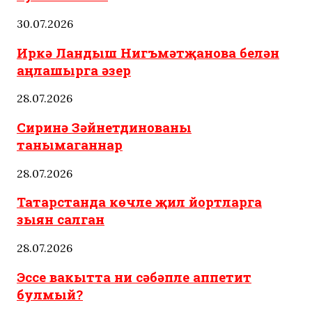
30.07.2026
Иркә Ландыш Нигъмәтҗанова белән
аңлашырга әзер
28.07.2026
Сиринә Зәйнетдинованы
танымаганнар
28.07.2026
Татарстанда көчле җил йортларга
зыян салган
28.07.2026
Эссе вакытта ни сәбәпле аппетит
булмый?