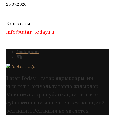
25.07.2026
Контакты:
info@tatar-today.ru
Instagram
Vk
Tatar Today - татар яңалыклары. иң
кызыклы, актуаль татарча яңалыклар.
Мнение автора публикации является
субъективным и не является позицией
редакции. Редакция не является