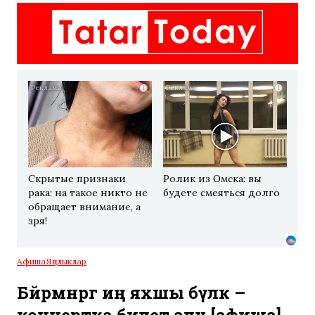
i
i
Скрытые признаки
Ролик из Омска: вы
рака: на такое никто не
будете смеяться долго
обращает внимание, а
зря!
Афиша
Яңалыклар
Бәйрәмнәргә иң яхшы бүләк –