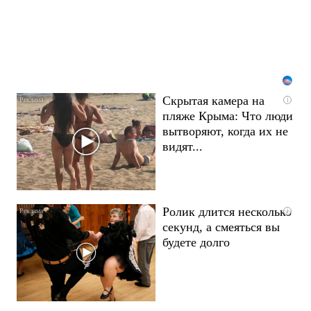
Скрытая камера на
i
пляже Крыма: Что люди
вытворяют, когда их не
видят...
Ролик длится несколько
i
секунд, а смеяться вы
будете долго