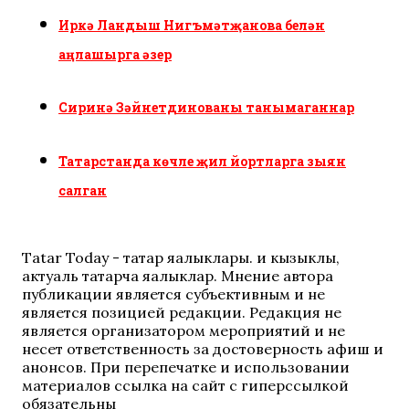
Иркә Ландыш Нигъмәтҗанова белән
аңлашырга әзер
Сиринә Зәйнетдинованы танымаганнар
Татарстанда көчле җил йортларга зыян
салган
Tatar Today - татар яңалыклары. иң кызыклы,
актуаль татарча яңалыклар. Мнение автора
публикации является субъективным и не
является позицией редакции. Редакция не
является организатором мероприятий и не
несет ответственность за достоверность афиш и
анонсов. При перепечатке и использовании
материалов ссылка на сайт с гиперссылкой
обязательны