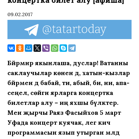
концертка билет алу [афиша]
09.02.2017
Бәйрәмнәр якынлаша, дуслар! Ватанны
саклаучылар көненә дә, хатын-кызлар
бәйрәменә дә бабай, әти, абый, әби, әни, апа-
сеңел, сөйгән ярларга концертка
билетлар алу – иң яхшы бүләктер.
Менә җырчы Раяз Фасыйхов 5 март
Уфада концерт куячак, әлегә кичә
программасын язып утырган мәлдә