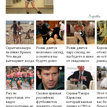
i
i
i
Скрытая камера
Ролик длится
Ролик длится
Корол
на пляже Крыма:
несколько секунд,
пару секунд, но
отожг
Что люди
а смеяться вы
вы будете в шоке
не ос
вытворяют, когда
будете долго
от увиденного
равно
их не видят...
i
i
i
Ржу не
Смолов призвал
Сериал Такера
Этот 
переставая, это
российских
Карлсона,
невес
видео
футболистов
который вызвал
вас бе
пересмотришь не
покинуть страну
панику в США и
Перес