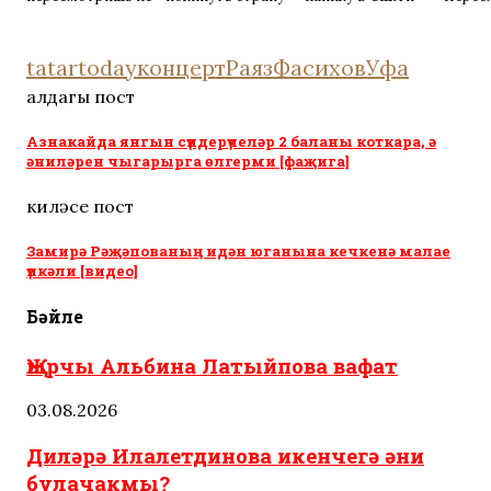
раз
оставил его ни с
раз
чем
tatartoday
концерт
РаязФасихов
Уфа
алдагы пост
Азнакайда янгын сүндерүчеләр 2 баланы коткара, ә
әниләрен чыгарырга өлгерми [фаҗига]
киләсе пост
Замирә Рәҗәпованың идән юганына кечкенә малае
үпкәли [видео]
Бәйле
Җырчы Альбина Латыйпова вафат
03.08.2026
Диләрә Илалетдинова икенчегә әни
булачакмы?