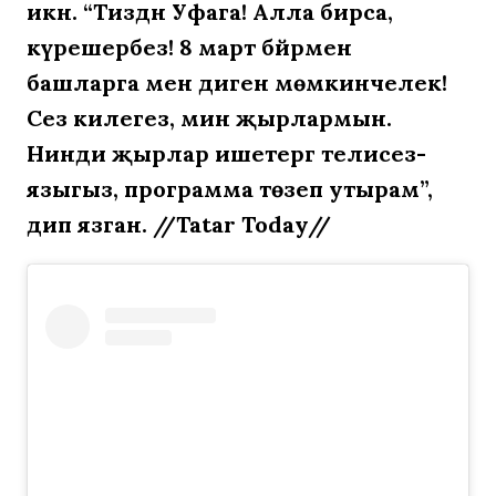
икән. “Тиздән Уфага! Алла бирса,
күрешербез! 8 март бәйрәмен
башларга менә диген мөмкинчелек!
Сез килегез, мин җырлармын.
Нинди җырлар ишетергә телисез-
языгыз, программа төзеп утырам”,
дип язган. //Tatar Today//