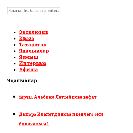
Эксклюзив
Күрәзә
Татарстан
Яңалыклар
Язмыш
Интервью
Афиша
Яңалыклар
Җырчы Альбина Латыйпова вафат
Диләрә Илалетдинова икенчегә әни
булачакмы?