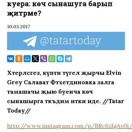
куера: көч сынашуга барып
җитәрме?
10.03.2017
Хәтерләсәгез, күптән түгел җырчы Elvin
Grey Салават Фәтхетдиновка залга
тамашачы җыю буенча көч
сынашырга тәкъдим иткән иде. //Tatar
Today//
http://www.instagram.com/p/BRc6zIgAv0i