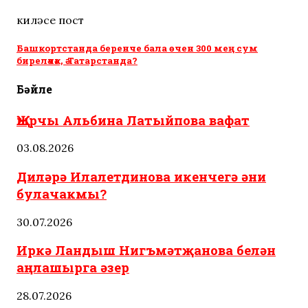
киләсе пост
Башкортстанда беренче бала өчен 300 мең сум
биреләчәк, ә Татарстанда?
Бәйле
Җырчы Альбина Латыйпова вафат
03.08.2026
Диләрә Илалетдинова икенчегә әни
булачакмы?
30.07.2026
Иркә Ландыш Нигъмәтҗанова белән
аңлашырга әзер
28.07.2026