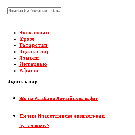
Эксклюзив
Күрәзә
Татарстан
Яңалыклар
Язмыш
Интервью
Афиша
Яңалыклар
Җырчы Альбина Латыйпова вафат
Диләрә Илалетдинова икенчегә әни
булачакмы?