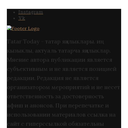
Instagram
Vk
Tatar Today - татар яңалыклары. иң
кызыклы, актуаль татарча яңалыклар.
Мнение автора публикации является
субъективным и не является позицией
редакции. Редакция не является
организатором мероприятий и не несет
ответственность за достоверность
афиш и анонсов. При перепечатке и
использовании материалов ссылка на
сайт с гиперссылкой обязательны