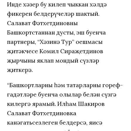
Инде хәзер бу килеп чыккан хәлдә
фикерен белдерүчеләр шактый.
Салават Фәтхетдиновның
Башкортстаннан дусты, эш буенча
партнеры, “Хәзинә Тур” оешмасы
җитәкчесе Комил Сираҗетдинов
җырчыны яклап мондый сүзләр
җиткерә.
“Башкортларның һәм татарларның гореф-
гадәтләре буенча олылар белән сүзгә
килергә ярамый. Илһам Шакиров
Салават Фәтхетдиновка
канәгатьсезлеген белдерсә, яисә