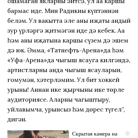
ошамаган якларны әйтсә, ул аңа каршы
бармас иде. Мин Радикны күптәннән
беләм. Ул вакытта әле аның иҗаты андый
зур үрләргә җитмәгән иде дә кебек. Аңа
һәм аның иҗатына каршы сүзем дә эшем
дә юк. Әмма, «Татнефть-Арена»да һәм
«Уфа-Арена»да чыгыш ясауга килгәндә,
артистларның анда чыгыш ясауларын,
гомумән, хәтерләмим. Ул бит хоккей
урыны! Аннан ике җырчының ике төрле
аудиториясе. Аларны чагыштыру,
уйлавымча, урынсыз һәм дөрес түгел”,
дигән.
Скрытая камера на
i