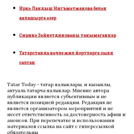
Иркә Ландыш Нигъмәтҗанова белән
аңлашырга әзер
Сиринә Зәйнетдинованы танымаганнар
Татарстанда көчле җил йортларга зыян
салган
Tatar Today - татар яңалыклары. иң кызыклы,
актуаль татарча яңалыклар. Мнение автора
публикации является субъективным и не
является позицией редакции. Редакция не
является организатором мероприятий и не
несет ответственность за достоверность афиш и
анонсов. При перепечатке и использовании
материалов ссылка на сайт с гиперссылкой
обязательны