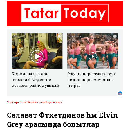
i
i
Королева вагона
Ржу не переставая, это
отожгла! Видео не
видео пересмотришь
оставит равнодушным
не раз
Татарстан
Эксклюзив
Яңалыклар
Салават Фәтхетдинов һәм Elvin
Grey арасында болытлар