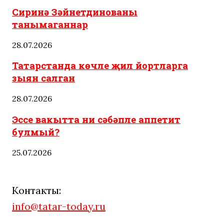
Сиринә Зәйнетдинованы
танымаганнар
28.07.2026
Татарстанда көчле җил йортларга
зыян салган
28.07.2026
Эссе вакытта ни сәбәпле аппетит
булмый?
25.07.2026
Контакты:
info@tatar-today.ru