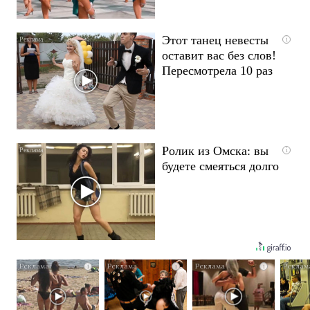
Этот танец невесты
i
оставит вас без слов!
Пересмотрела 10 раз
Ролик из Омска: вы
i
будете смеяться долго
i
i
i