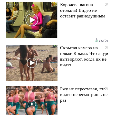
Королева вагона
i
отожгла! Видео не
оставит равнодушным
Скрытая камера на
i
пляже Крыма: Что люди
вытворяют, когда их не
видят...
Ржу не переставая, это
i
видео пересмотришь не
раз