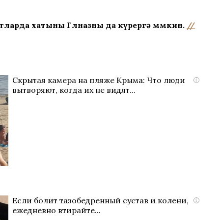
тларда хатыны Гөлназны да күрергә мөмкин.
//
Скрытая камера на пляже Крыма: Что люди
i
вытворяют, когда их не видят...
Если болит тазобедренный сустав и колени,
i
ежедневно втирайте...