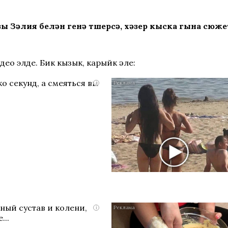
Зәлия белән генә төшерсә, хәзер кыска гына сюже
део элде. Бик кызык, карыйк әле:
о секунд, а смеяться вы
i
ный сустав и колени,
i
...