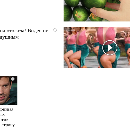
на отожгла! Видео не
i
одушным
i
призвал
ких
стов
 страну