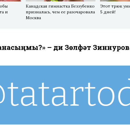
тобы
Канадская гимнастка Беззубенко
Этот трюк ун
та и
призналась, чем ее разочаровала
5 дней!
Москва
шанасыңмы?» – ди Зөлфәт Зиннуров