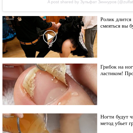
A post shared by Зульфат Зиннуров (@zulfat
Ролик длится 
смеяться вы б
Грибок на ног
ластиком! Пр
Ногти будут 
метод убьет 