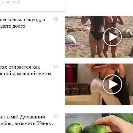
_zinnurov)
несколько секунд, а
i
удете долго
тях стирается как
i
остой домашний метод
чистыми! Домашний
i
грибок, возьмите 3%-ю…