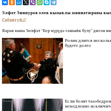
Зөлфәт Зиннуров элек кызыклы миниатюраны кызы 
Сабантуй//
Яңарак кына Зөлфәт “Бер күрүдә гашыйк булу” дигән ви
Ролик длится нескольк
будете долго
Если болят тазобедрен
немедленно исключите