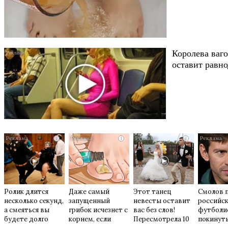
Королева ваго
оставит равн
i
i
i
Ролик длится
Даже самый
Этот танец
Смолов 
несколько секунд,
запущенный
невесты оставит
российс
а смеяться вы
грибок исчезнет с
вас без слов!
футболи
будете долго
корнем, если
Пересмотрела 10
покинуть