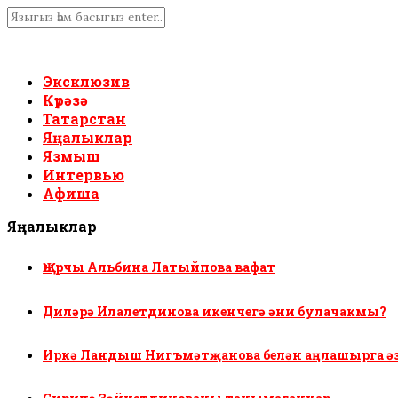
Эксклюзив
Күрәзә
Татарстан
Яңалыклар
Язмыш
Интервью
Афиша
Яңалыклар
Җырчы Альбина Латыйпова вафат
Диләрә Илалетдинова икенчегә әни булачакмы?
Иркә Ландыш Нигъмәтҗанова белән аңлашырга ә