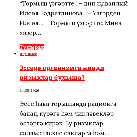
“Тормыш үзгәртте”, – дип җаваплый
Илсөя Бәдретдинова. “– Үзгәрдең,
Илсөя… – Тормыш үзгәртте. Миңа
хәзер…
Тулырак
Яңалыклар
Эсседә организмга нинди
ризыклар булыша?
24.05.2026
Эссе һава торышында рационга
банан, күрәгә һәм чикләвекләр
өстәргә кирәк. Бу ризыклар
сәламәтлекне сакларга һәм…