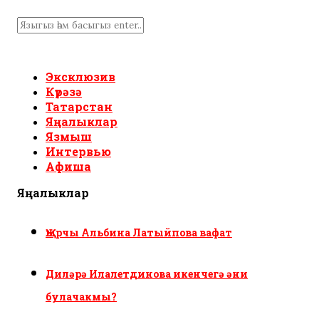
Эксклюзив
Күрәзә
Татарстан
Яңалыклар
Язмыш
Интервью
Афиша
Яңалыклар
Җырчы Альбина Латыйпова вафат
Диләрә Илалетдинова икенчегә әни
булачакмы?