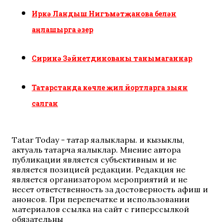
Иркә Ландыш Нигъмәтҗанова белән
аңлашырга әзер
Сиринә Зәйнетдинованы танымаганнар
Татарстанда көчле җил йортларга зыян
салган
Tatar Today - татар яңалыклары. иң кызыклы,
актуаль татарча яңалыклар. Мнение автора
публикации является субъективным и не
является позицией редакции. Редакция не
является организатором мероприятий и не
несет ответственность за достоверность афиш и
анонсов. При перепечатке и использовании
материалов ссылка на сайт с гиперссылкой
обязательны