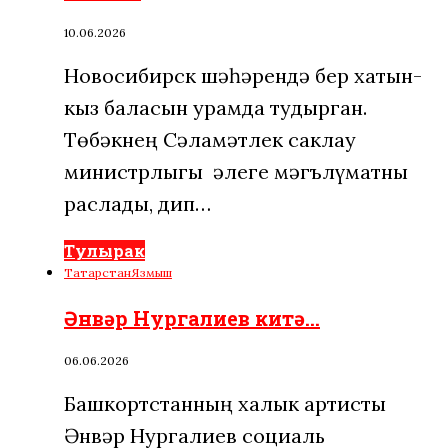
10.06.2026
Новосибирск шәһәрендә бер хатын-
кыз баласын урамда тудырган.
Төбәкнең Сәламәтлек саклау
министрлыгы әлеге мәгълүматны
раслады, дип…
Тулырак
Татарстан
Язмыш
Әнвәр Нургалиев китә…
06.06.2026
Башкортстанның халык артисты
Әнвәр Нургалиев социаль