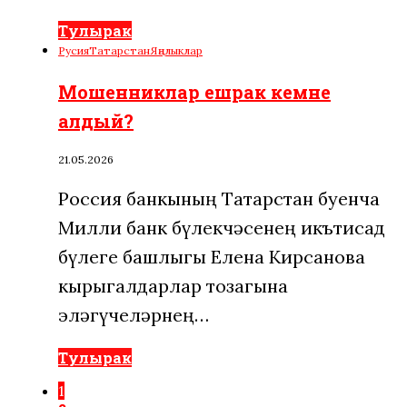
Тулырак
Русия
Татарстан
Яңалыклар
Мошенниклар ешрак кемне
алдый?
21.05.2026
Россия банкының Татарстан буенча
Милли банк бүлекчәсенең икътисад
бүлеге башлыгы Елена Кирсанова
кырыгалдарлар тозагына
эләгүчеләрнең…
Тулырак
1