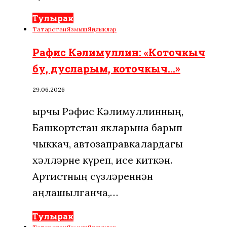
Тулырак
Татарстан
Язмыш
Яңалыклар
Рафис Кәлимуллин: «Коточкыч
бу, дусларым, коточкыч…»
29.06.2026
Җырчы Рәфис Кәлимуллинның,
Башкортстан якларына барып
чыккач, автозаправкалардагы
хәлләрне күреп, исе киткән.
Артистның сүзләреннән
аңлашылганча,…
Тулырак