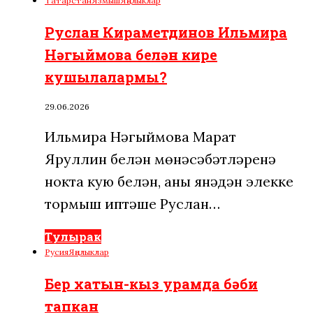
Татарстан
Язмыш
Яңалыклар
Руслан Кираметдинов Ильмира
Нәгыймова белән кире
кушылалармы?
29.06.2026
Ильмира Нәгыймова Марат
Яруллин белән мөнәсәбәтләренә
нокта кую белән, аны янәдән элекке
тормыш иптәше Руслан…
Тулырак
Русия
Яңалыклар
Бер хатын-кыз урамда бәби
тапкан