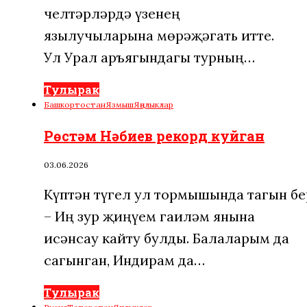
челтәрләрдә үзенең
язылучыларына мөрәҗәгать итте.
Ул Урал аръягындагы турның…
Тулырак
Башкортостан
Язмыш
Яңалыклар
Рөстәм Нәбиев рекорд куйган
03.06.2026
Күптән түгел ул тормышында тагын бе
– Иң зур җиңүем гаиләм янына
исәнсау кайту булды. Балаларым да
сагынган, Индирам да…
Тулырак