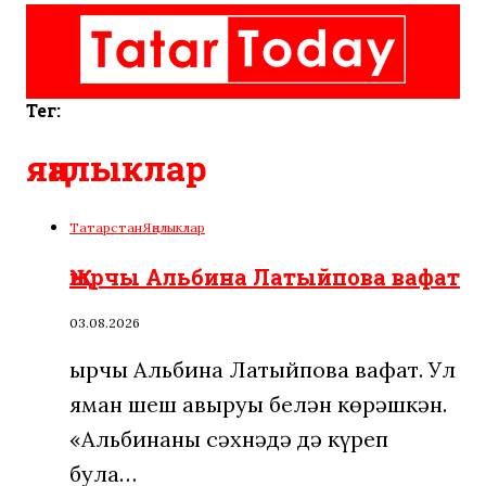
Тег:
яңалыклар
Татарстан
Яңалыклар
Җырчы Альбина Латыйпова вафат
03.08.2026
Җырчы Альбина Латыйпова вафат. Ул
яман шеш авыруы белән көрәшкән.
«Альбинаны сәхнәдә дә күреп
була…