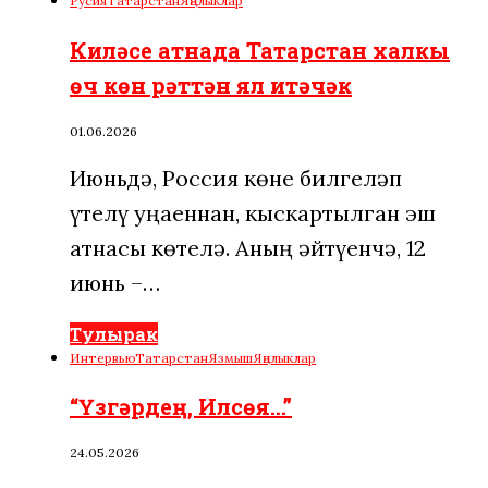
Русия
Татарстан
Яңалыклар
Киләсе атнада Татарстан халкы
өч көн рәттән ял итәчәк
01.06.2026
Июньдә, Россия көне билгеләп
үтелү уңаеннан, кыскартылган эш
атнасы көтелә. Аның әйтүенчә, 12
июнь –…
Тулырак
Интервью
Татарстан
Язмыш
Яңалыклар
“Үзгәрдең, Илсөя…”
24.05.2026