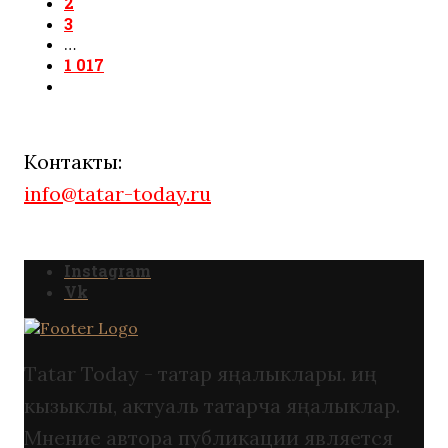
2
3
…
1 017
Контакты:
info@tatar-today.ru
Instagram
Vk
Tatar Today - татар яңалыклары. иң
кызыклы, актуаль татарча яңалыклар.
Мнение автора публикации является