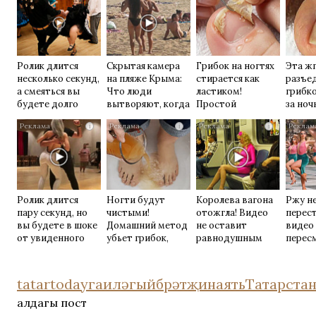
Ролик длится
Скрытая камера
Грибок на ногтях
Эта жг
несколько секунд,
на пляже Крыма:
стирается как
разъе
а смеяться вы
Что люди
ластиком!
грибк
будете долго
вытворяют, когда
Простой
за ночь
их не видят...
домашний метод
i
i
i
Ролик длится
Ногти будут
Королева вагона
Ржу н
пару секунд, но
чистыми!
отожгла! Видео
перест
вы будете в шоке
Домашний метод
не оставит
видео
от увиденного
убьет грибок,
равнодушным
перес
возьмите 3%-ю…
раз
tatartoday
гаилә
гыйбрәт
җинаять
Татарста
алдагы пост