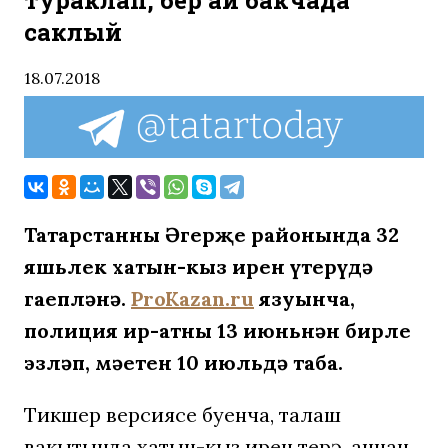
тураклап, бер ай бакчада
саклый
18.07.2018
Татарстанның Әгерҗе районында 32
яшьлек хатын-кыз ирен үтерүдә
гаепләнә.
ProKazan.ru
язуынча,
полиция ир-атны 13 июньнән бирле
эзләп, мәетен 10 июльдә таба.
Тикшерү версиясе буенча, талаш
вакытында хатын-кыз ирен үтерә, аннан