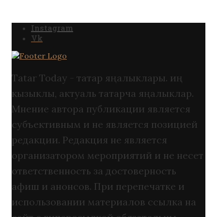
Instagram
Vk
Tatar Today - татар яңалыклары. иң
кызыклы, актуаль татарча яңалыклар.
Мнение автора публикации является
субъективным и не является позицией
редакции. Редакция не является
организатором мероприятий и не несет
ответственность за достоверность
афиш и анонсов. При перепечатке и
использовании материалов ссылка на