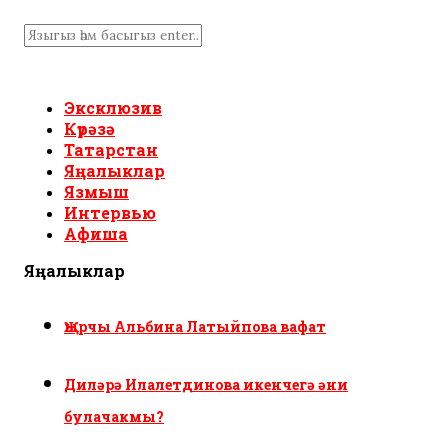
Эксклюзив
Күрәзә
Татарстан
Яңалыклар
Язмыш
Интервью
Афиша
Яңалыклар
Җырчы Альбина Латыйпова вафат
Диләрә Илалетдинова икенчегә әни
булачакмы?