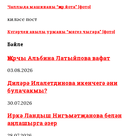
Чаллыда машинаны “җир йота” [фото]
киләсе пост
Күгәрчен авылы урманы “мөгез чыгара” [фото]
Бәйле
Җырчы Альбина Латыйпова вафат
03.08.2026
Диләрә Илалетдинова икенчегә әни
булачакмы?
30.07.2026
Иркә Ландыш Нигъмәтҗанова белән
аңлашырга әзер
28.07.2026