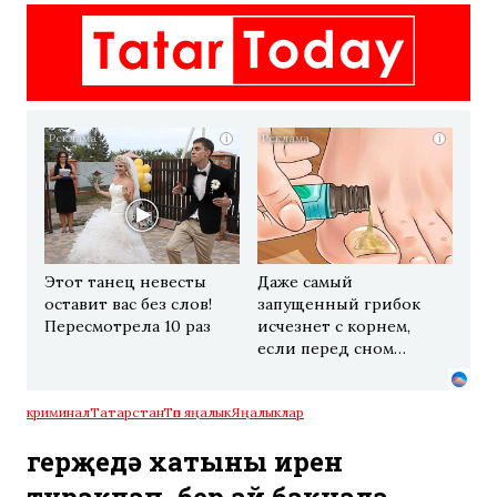
i
i
Этот танец невесты
Даже самый
оставит вас без слов!
запущенный грибок
Пересмотрела 10 раз
исчезнет с корнем,
если перед сном…
криминал
Татарстан
Төп яңалык
Яңалыклар
Әгерҗедә хатыны ирен