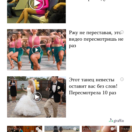
Ржу не переставая, это
i
видео пересмотришь не
раз
Этот танец невесты
i
оставит вас без слов!
Пересмотрела 10 раз
i
i
i