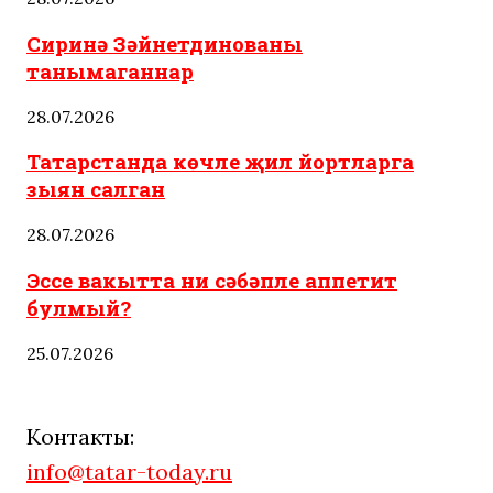
Сиринә Зәйнетдинованы
танымаганнар
28.07.2026
Татарстанда көчле җил йортларга
зыян салган
28.07.2026
Эссе вакытта ни сәбәпле аппетит
булмый?
25.07.2026
Контакты:
info@tatar-today.ru