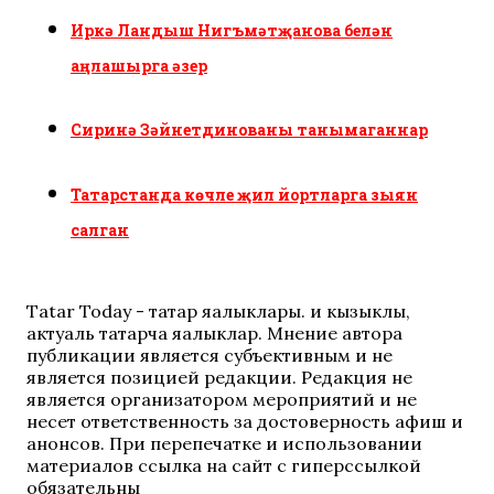
Иркә Ландыш Нигъмәтҗанова белән
аңлашырга әзер
Сиринә Зәйнетдинованы танымаганнар
Татарстанда көчле җил йортларга зыян
салган
Tatar Today - татар яңалыклары. иң кызыклы,
актуаль татарча яңалыклар. Мнение автора
публикации является субъективным и не
является позицией редакции. Редакция не
является организатором мероприятий и не
несет ответственность за достоверность афиш и
анонсов. При перепечатке и использовании
материалов ссылка на сайт с гиперссылкой
обязательны