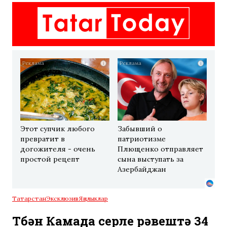
i
i
Этот супчик любого
Забывший о
превратит в
патриотизме
догожителя - очень
Плющенко отправляет
простой рецепт
сына выступать за
Азербайджан
Татарстан
Эксклюзив
Яңалыклар
Түбән Камада серле рәвештә 34