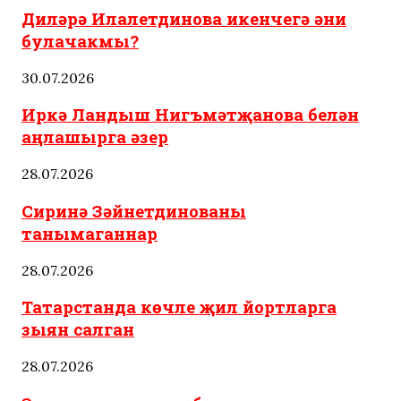
Диләрә Илалетдинова икенчегә әни
булачакмы?
30.07.2026
Иркә Ландыш Нигъмәтҗанова белән
аңлашырга әзер
28.07.2026
Сиринә Зәйнетдинованы
танымаганнар
28.07.2026
Татарстанда көчле җил йортларга
зыян салган
28.07.2026