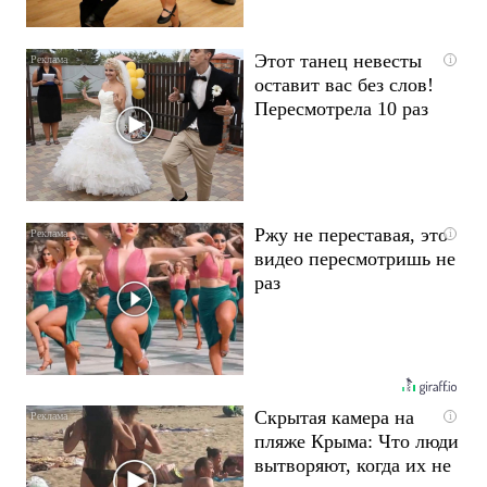
Этот танец невесты
i
оставит вас без слов!
Пересмотрела 10 раз
Ржу не переставая, это
i
видео пересмотришь не
раз
Скрытая камера на
i
пляже Крыма: Что люди
вытворяют, когда их не