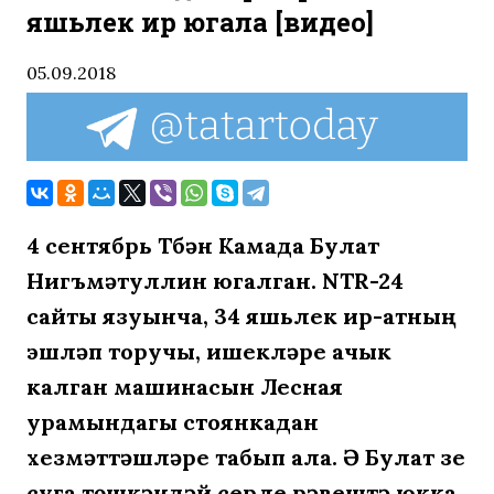
яшьлек ир югала [видео]
05.09.2018
4 сентябрь Түбән Камада Булат
Нигъмәтуллин югалган. NTR-24
сайты язуынча, 34 яшьлек ир-атның
эшләп торучы, ишекләре ачык
калган машинасын Лесная
урамындагы стоянкадан
хезмәттәшләре табып ала. Ә Булат үзе
суга төшкәндәй серле рәвештә юкка