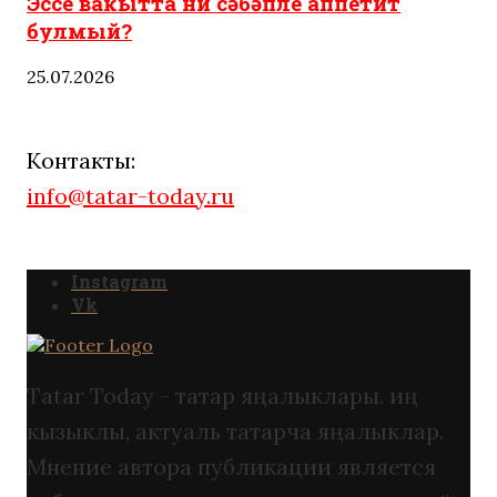
Эссе вакытта ни сәбәпле аппетит
булмый?
25.07.2026
Контакты:
info@tatar-today.ru
Instagram
Vk
Tatar Today - татар яңалыклары. иң
кызыклы, актуаль татарча яңалыклар.
Мнение автора публикации является