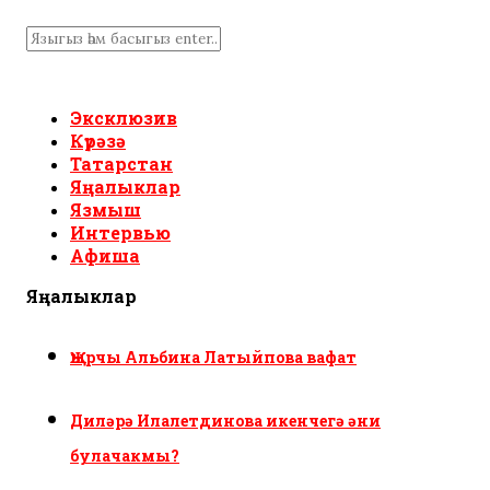
Эксклюзив
Күрәзә
Татарстан
Яңалыклар
Язмыш
Интервью
Афиша
Яңалыклар
Җырчы Альбина Латыйпова вафат
Диләрә Илалетдинова икенчегә әни
булачакмы?