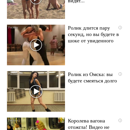
видят...
Ролик длится пару
i
секунд, но вы будете в
шоке от увиденного
Ролик из Омска: вы
i
будете смеяться долго
Королева вагона
i
отожгла! Видео не