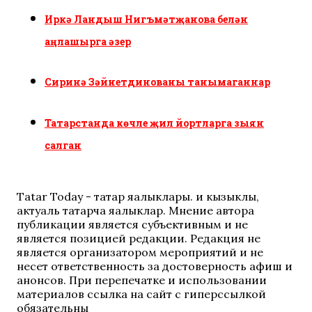
Иркә Ландыш Нигъмәтҗанова белән
аңлашырга әзер
Сиринә Зәйнетдинованы танымаганнар
Татарстанда көчле җил йортларга зыян
салган
Tatar Today - татар яңалыклары. иң кызыклы,
актуаль татарча яңалыклар. Мнение автора
публикации является субъективным и не
является позицией редакции. Редакция не
является организатором мероприятий и не
несет ответственность за достоверность афиш и
анонсов. При перепечатке и использовании
материалов ссылка на сайт с гиперссылкой
обязательны