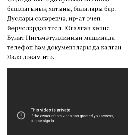
башлыгының хатыны, балалары бар.
Дуслары сүзләренчә, ир-ат эчеп
йөрүчеләрдән түгел. Югалган көнне
Булат Нигъмәтуллинның машинада
телефон һәм документлары да калган.
Эзләү дәвам итә.