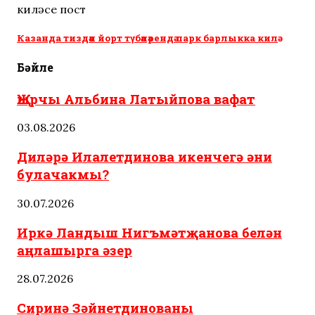
киләсе пост
Казанда тиздән йорт түбәләрендә парк барлыкка килә
Бәйле
Җырчы Альбина Латыйпова вафат
03.08.2026
Диләрә Илалетдинова икенчегә әни
булачакмы?
30.07.2026
Иркә Ландыш Нигъмәтҗанова белән
аңлашырга әзер
28.07.2026
Сиринә Зәйнетдинованы