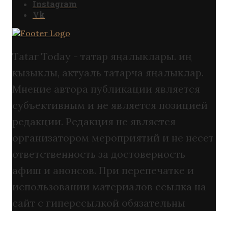
Instagram
Vk
Tatar Today - татар яңалыклары. иң
кызыклы, актуаль татарча яңалыклар.
Мнение автора публикации является
субъективным и не является позицией
редакции. Редакция не является
организатором мероприятий и не несет
ответственность за достоверность
афиш и анонсов. При перепечатке и
использовании материалов ссылка на
сайт с гиперссылкой обязательны