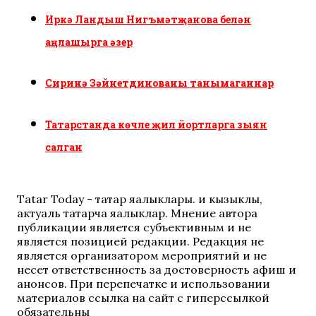
Иркә Ландыш Нигъмәтҗанова белән
аңлашырга әзер
Сиринә Зәйнетдинованы танымаганнар
Татарстанда көчле җил йортларга зыян
салган
Tatar Today - татар яңалыклары. иң кызыклы,
актуаль татарча яңалыклар. Мнение автора
публикации является субъективным и не
является позицией редакции. Редакция не
является организатором мероприятий и не
несет ответственность за достоверность афиш и
анонсов. При перепечатке и использовании
материалов ссылка на сайт с гиперссылкой
обязательны