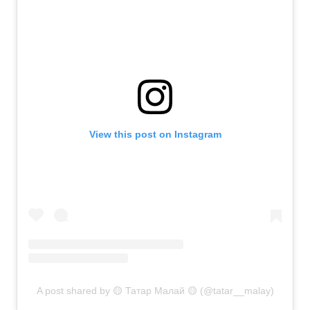
View this post on Instagram
A post shared by 🟡 Татар Малай 🟡 (@tatar__malay)