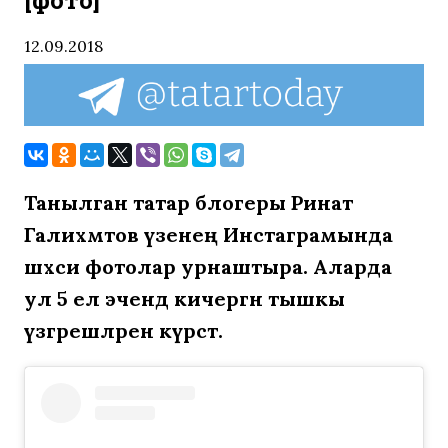
[фото]
12.09.2018
Танылган татар блогеры Ринат
Галиәхмәтов үзенең Инстаграмында
шәхси фотолар урнаштыра. Аларда
ул 5 ел эчендә кичергән тышкы
үзгәрешләрен күрсәтә.