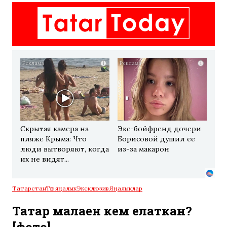
i
i
Скрытая камера на
Экс-бойфренд дочери
пляже Крыма: Что
Борисовой душил ее
люди вытворяют, когда
из-за макарон
их не видят...
Татарстан
Төп яңалык
Эксклюзив
Яңалыклар
Татар малаен кем елаткан?