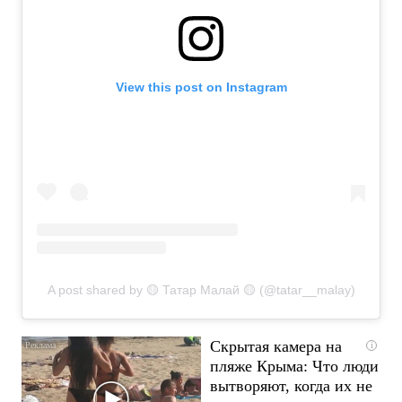
View this post on Instagram
A post shared by 🟡 Татар Малай 🟡 (@tatar__malay)
Скрытая камера на
i
пляже Крыма: Что люди
вытворяют, когда их не