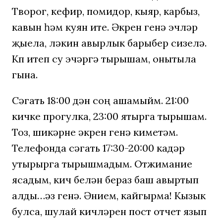
Творог, кефир, помидор, кыяр, карбыз,
кавын һәм куян ите. Әкрен генә эчләр
җыела, ләкин авырлык барыбер сизелә.
Күп итеп су эчәргә тырышам, онытыла
гына.
Сәгать 18:00 дән соң ашамыйм. 21:00
кичке прогулка, 23:00 ятырга тырышам.
Тоз, шикәрне әкрен генә киметәм.
Телефонда сәгать 17:30-20:00 кадәр
утырырга тырышмадым. Отжимание
ясадым, кич белән бераз баш авыртып
алды…әз генә. Әнием, кайгырма! Кызык
булса, шулай кичләрен пост отчет язып