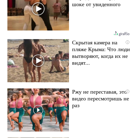
шоке от увиденного
Скрытая камера на
i
пляже Крыма: Что люди
вытворяют, когда их не
видят...
Ржу не переставая, это
i
видео пересмотришь не
раз