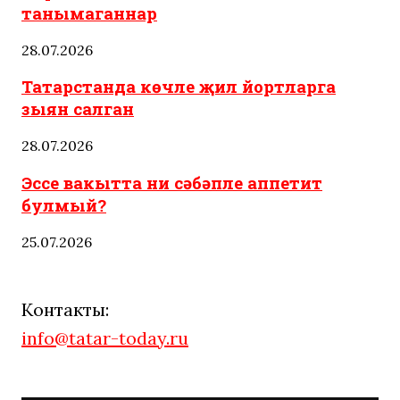
танымаганнар
28.07.2026
Татарстанда көчле җил йортларга
зыян салган
28.07.2026
Эссе вакытта ни сәбәпле аппетит
булмый?
25.07.2026
Контакты:
info@tatar-today.ru