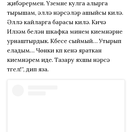
җибәрермен. Үземне кулга алырга
тырышам, әллә нәрсәләр ашыйсы килә.
Әллә кайларга барасы килә. Кичә
Илүзәм белән шкафка минем киемнәрне
урнаштырдык. Күбесе сыймый… Утырып
еладым… Чөнки күп кенә яраткан
киемнәрем иде. Тазару яхшы нәрсә
түгел!”, дип яза.