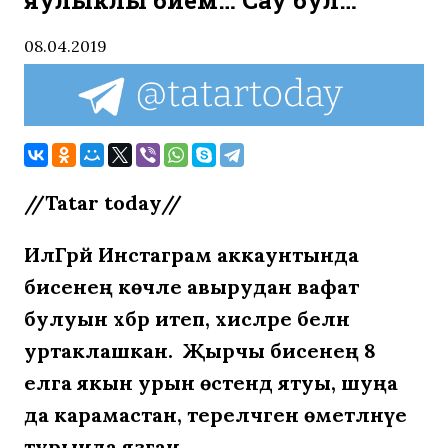
яулыклы әбием… Сау бул…”
08.04.2019
//Tatar today//
ИлГәрәй Инстаграм аккаунтында
әбисенең көчле авырудан вафат
булуын хәбәр итеп, хисләре белән
уртаклашкан. Җырчы әбисенең 8
елга якын урын өстендә ятуы, шуңа
да карамастан, тереләчәгенә өметләнүе
турында язган.