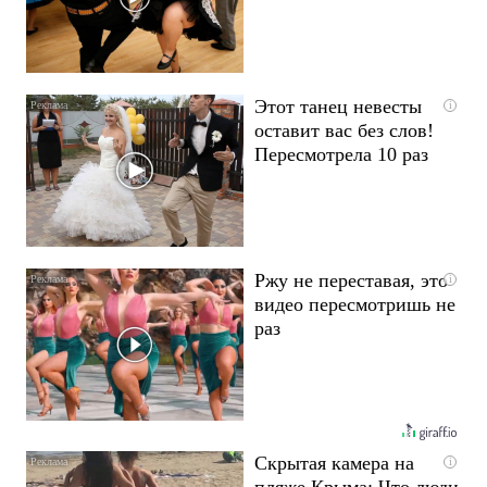
Этот танец невесты
i
оставит вас без слов!
Пересмотрела 10 раз
Ржу не переставая, это
i
видео пересмотришь не
раз
Скрытая камера на
i
пляже Крыма: Что люди