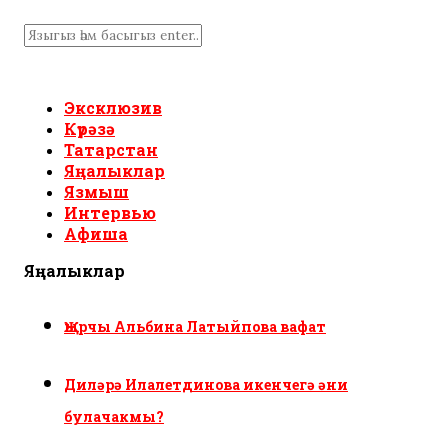
Эксклюзив
Күрәзә
Татарстан
Яңалыклар
Язмыш
Интервью
Афиша
Яңалыклар
Җырчы Альбина Латыйпова вафат
Диләрә Илалетдинова икенчегә әни
булачакмы?