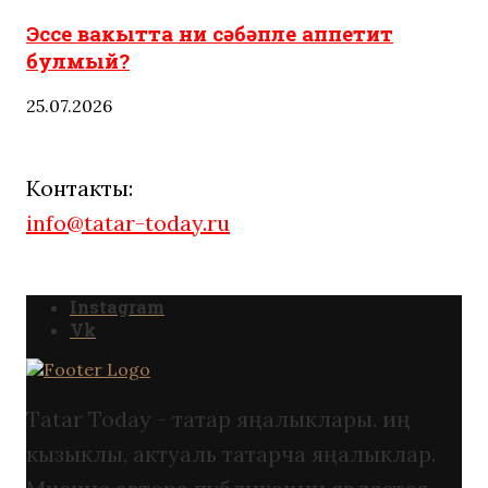
Эссе вакытта ни сәбәпле аппетит
булмый?
25.07.2026
Контакты:
info@tatar-today.ru
Instagram
Vk
Tatar Today - татар яңалыклары. иң
кызыклы, актуаль татарча яңалыклар.