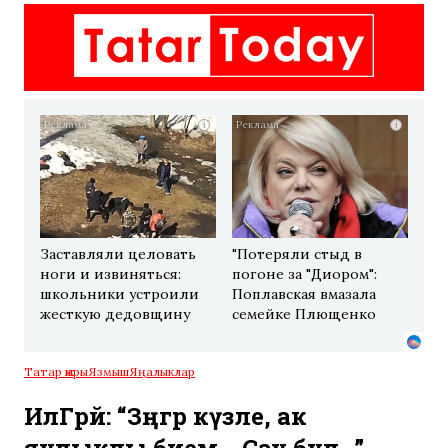
i
i
Заставляли целовать
"Потеряли стыд в
ноги и извиняться:
погоне за "Диором":
школьники устроили
Поплавская вмазала
жесткую дедовщину
семейке Плющенко
Татар җыры
Язмыш
Яңалыклар
ИлГәрәй: “Зәңгәр күзле, ак