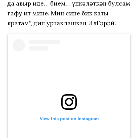
да авыр иде… Әбием… үпкәләткән булсам
гафу ит мине. Мин сине бик каты
яратам”, дип уртаклашкан ИлГәрәй.
View this post on Instagram