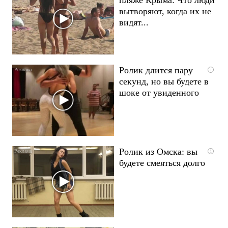
вытворяют, когда их не
видят...
Ролик длится пару
i
секунд, но вы будете в
шоке от увиденного
Ролик из Омска: вы
i
будете смеяться долго