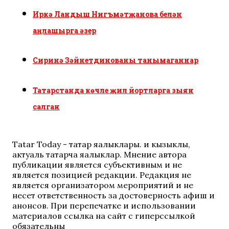
Иркә Ландыш Нигъмәтҗанова белән
аңлашырга әзер
Сиринә Зәйнетдинованы танымаганнар
Татарстанда көчле җил йортларга зыян
салган
Tatar Today - татар яңалыклары. иң кызыклы,
актуаль татарча яңалыклар. Мнение автора
публикации является субъективным и не
является позицией редакции. Редакция не
является организатором мероприятий и не
несет ответственность за достоверность афиш и
анонсов. При перепечатке и использовании
материалов ссылка на сайт с гиперссылкой
обязательны