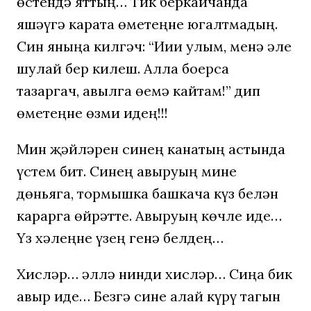
өстендә яттың… Тик беркайчанда
яшәүгә карата өметеңне югалтмадың.
Син яныңа килгәч: “Иии улым, менә әле
шулай бер килеш. Алла боерса
тазаргач, авылга өемә кайтам!” дип
өметеңне өзми идең!!!
Мин җәйләрен синең канатың астында
үстем бит. Синең авыруың мине
дөньяга, тормышка башкача күз белән
карарга өйрәтте. Авыруың көчле иде…
Үз хәлеңне үзең генә белдең…
Хисләр… әллә нинди хисләр… Сиңа бик
авыр иде… Безгә сине алай күрү тагын