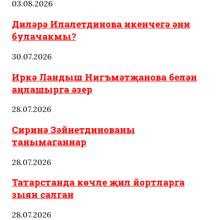
03.08.2026
Диләрә Илалетдинова икенчегә әни
булачакмы?
30.07.2026
Иркә Ландыш Нигъмәтҗанова белән
аңлашырга әзер
28.07.2026
Сиринә Зәйнетдинованы
танымаганнар
28.07.2026
Татарстанда көчле җил йортларга
зыян салган
28.07.2026