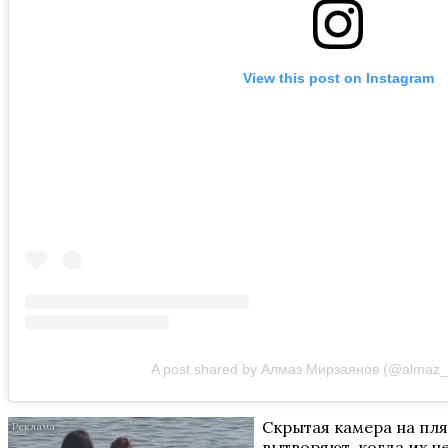
View this post on Instagram
A post shared by Алмаз Мирзаянов (@almaz_
Скрытая камера на пл
вытворяют, когда их не