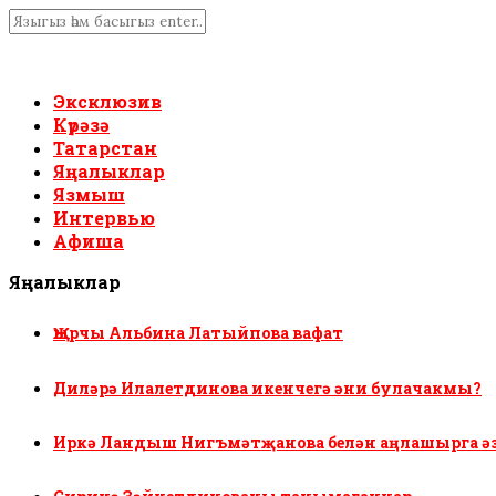
Эксклюзив
Күрәзә
Татарстан
Яңалыклар
Язмыш
Интервью
Афиша
Яңалыклар
Җырчы Альбина Латыйпова вафат
Диләрә Илалетдинова икенчегә әни булачакмы?
Иркә Ландыш Нигъмәтҗанова белән аңлашырга ә