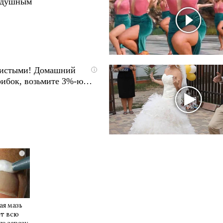
одушным
чистыми! Домашний
i
грибок, возьмите 3%-ю…
i
ая мазь
ет всю