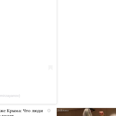
mirzayanov)
яже Крыма: Что люди
i
 видят...