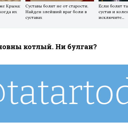
же Крыма:
Суставы болят не от старости.
Если болят т
когда их
Найден злейший враг боли в
сустав и кол
суставах
исключите...
новны котлый. Ни булган?