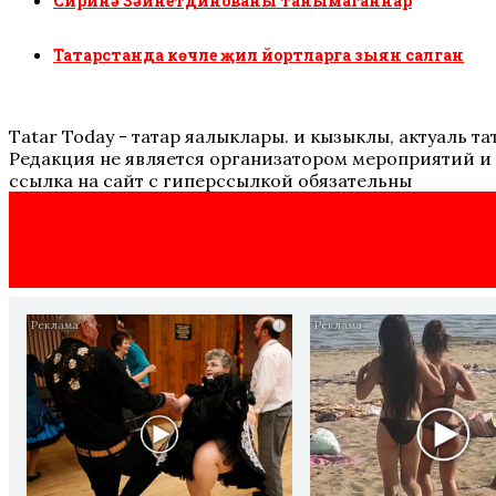
Сиринә Зәйнетдинованы танымаганнар
Татарстанда көчле җил йортларга зыян салган
Tatar Today - татар яңалыклары. иң кызыклы, актуаль
Редакция не является организатором мероприятий и 
ссылка на сайт с гиперссылкой обязательны
i