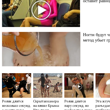
оставит равн
Ногти будут 
метод убьет 
i
i
i
Ролик длится
Скрытая камера
Ролик длится
Эта жгуч
несколько секунд,
на пляже Крыма:
пару секунд, но
разъеда