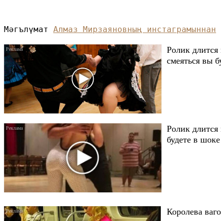
Мәгълүмат 
Алмаз Мирзаяновның инстаграмыннан
 
Ролик длится 
смеяться вы б
Ролик длится 
будете в шоке
Королева ваго