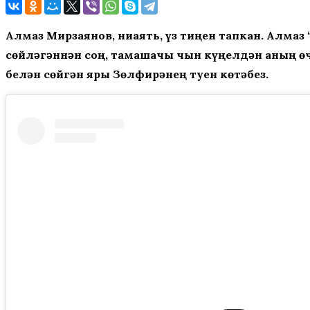
Алмаз Мирзаянов, ниһаять, үз тиңен тапкан. Алм
сөйләгәннән соң, тамашачы чын күңелдән аның өч
белән сөйгән яры Зөлфирәнең туен көтәбез.