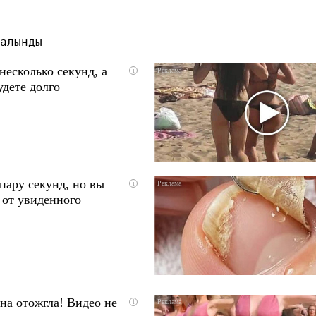
алынды
несколько секунд, а
i
удете долго
пару секунд, но вы
i
 от увиденного
на отожгла! Видео не
i