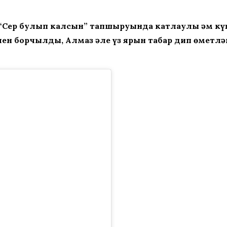
аз “Сер булып калсын” тапшыруында катлаулы һәм 
ен борчылды, Алмаз әле үз ярын табар дип өметлән