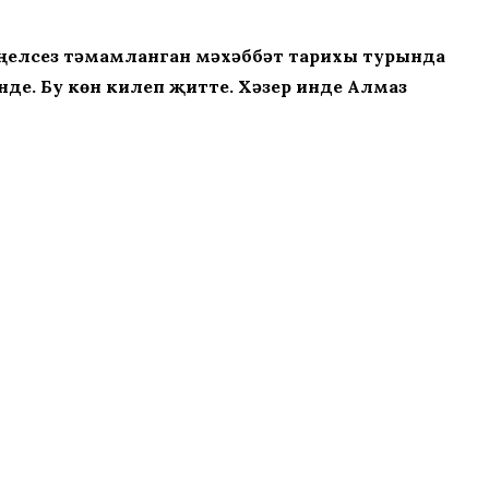
күңелсез тәмамланган мәхәббәт тарихы турында
де. Бу көн килеп җитте. Хәзер инде Алмаз