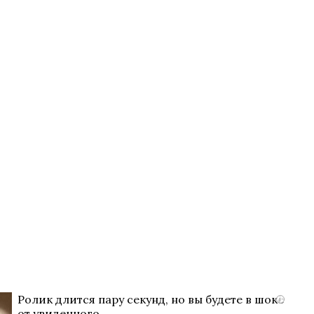
Ролик длится пару секунд, но вы будете в шоке
i
от увиденного