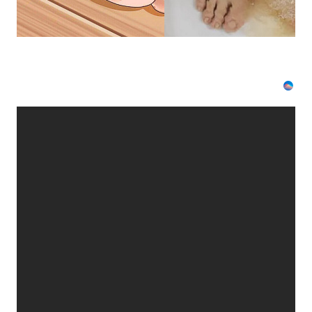
если
перед
сном…