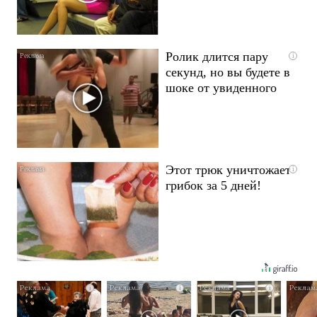
Ролик длится пару
i
секунд, но вы будете в
шоке от увиденного
Этот трюк уничтожает
i
грибок за 5 дней!
i
i
i