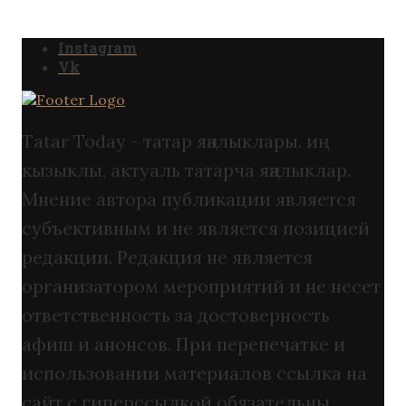
Instagram
Vk
Tatar Today - татар яңалыклары. иң
кызыклы, актуаль татарча яңалыклар.
Мнение автора публикации является
субъективным и не является позицией
редакции. Редакция не является
организатором мероприятий и не несет
ответственность за достоверность
афиш и анонсов. При перепечатке и
использовании материалов ссылка на
сайт с гиперссылкой обязательны