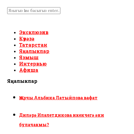
Эксклюзив
Күрәзә
Татарстан
Яңалыклар
Язмыш
Интервью
Афиша
Яңалыклар
Җырчы Альбина Латыйпова вафат
Диләрә Илалетдинова икенчегә әни
булачакмы?