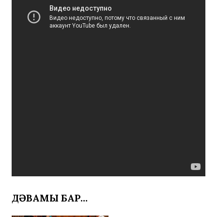
ДӘВАМЫ БАР…