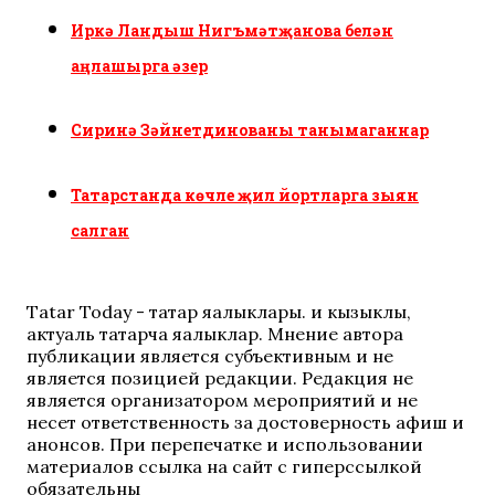
Иркә Ландыш Нигъмәтҗанова белән
аңлашырга әзер
Сиринә Зәйнетдинованы танымаганнар
Татарстанда көчле җил йортларга зыян
салган
Tatar Today - татар яңалыклары. иң кызыклы,
актуаль татарча яңалыклар. Мнение автора
публикации является субъективным и не
является позицией редакции. Редакция не
является организатором мероприятий и не
несет ответственность за достоверность афиш и
анонсов. При перепечатке и использовании
материалов ссылка на сайт с гиперссылкой
обязательны