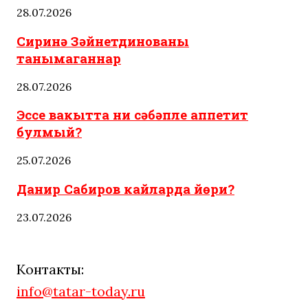
28.07.2026
Сиринә Зәйнетдинованы
танымаганнар
28.07.2026
Эссе вакытта ни сәбәпле аппетит
булмый?
25.07.2026
Данир Сабиров кайларда йөри?
23.07.2026
Контакты:
info@tatar-today.ru