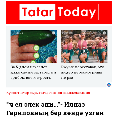
i
i
За 5 дней исчезнет
Ржу не переставая, это
даже самый застарелый
видео пересмотришь
грибок: вот хитрость
не раз
Күчтәнәч
Татар җыры
Татарстан
Төп яңалык
Эксклюзив
“Өч ел элек әни…”- Илназ
Гариповның бер көндә узган