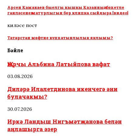
Арсен Камакаев быелгы кышкы Казанның, бәхетле
гаиләсенең матурлыгын бер клипка сыйдыра [видео]
киләсе пост
Татарстан мөфтие күпхатынлылык яклымы?
Бәйле
Җырчы Альбина Латыйпова вафат
03.08.2026
Диләрә Илалетдинова икенчегә әни
булачакмы?
30.07.2026
Иркә Ландыш Нигъмәтҗанова белән
аңлашырга әзер