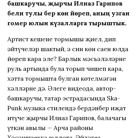
башкаручы, җырчы Илназ Гарипов
белән тулы бер көн йөреп, аның узган
гомер юлын күзалларга тырыштык.
Артист кешенең тормышы җиңел, дип
әйтүчеләр шактый, ә син көн саен юлда
йөреп кара әле? Барлык мәсьәләләрне
руль артында була торып чишеп кара,
хәтта тормышта булган көтелмәгән
хәлләрне дә. Әлеге видеода, автор-
башкаручы, татар эстрадасында Ska-
Punk музыка стилендә бердәнбер иҗат
итүче җырчы Илназ Гарипов, балачагы
үткән авылы — Арча районы
Хәсәншәехка юл тота. Әйдәгез