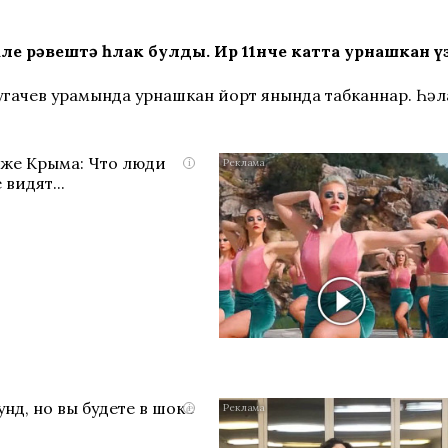
е рəвештə һәлак булды. Ир 11нче катта урнашкан үз 
 Пугачев урамында урнашкан йорт янында табканнар. Һә
яже Крыма: Что люди
i
 видят...
нд, но вы будете в шоке
i