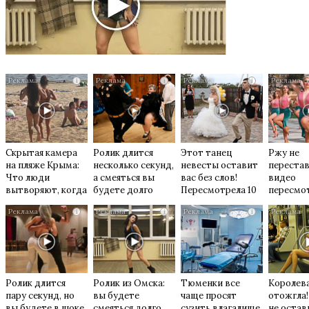
i
i
i
Скрытая камера
Ролик длится
Этот танец
Ржу не
на пляже Крыма:
несколько секунд,
невесты оставит
перестав
Что люди
а смеяться вы
вас без слов!
видео
вытворяют, когда
будете долго
Пересмотрела 10
пересмо
их не видят...
раз
раз
i
i
i
Ролик длится
Ролик из Омска:
Тюменки все
Королева
пару секунд, но
вы будете
чаще просят
отожгла!
вы будете в шоке
смеяться долго
сузить влагалище,
не остав