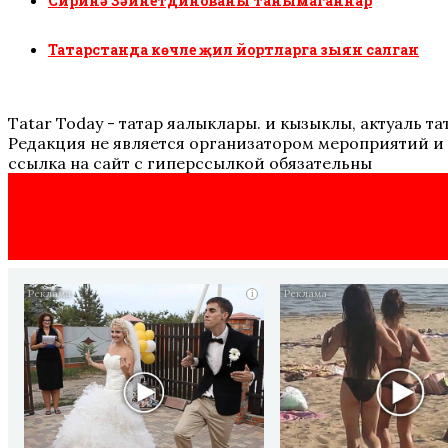
Сиринә Зәйнетдинованы танымаганнар
Татарстанда көчле җил йортларга зыян салган
Tatar Today - татар яңалыклары. иң кызыклы, актуаль
Редакция не является организатором мероприятий и 
ссылка на сайт с гиперссылкой обязательны
i