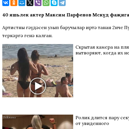
40 яшьлек актер Максим Парфенов Мәскәүдә фаҗигал
Артистның гәүдәсен узып баручылар иртә таңнан 2нче
теркәргә генә калган.
Скрытая камера на пл
вытворяют, когда их не
Ролик длится пару секу
от увиденного