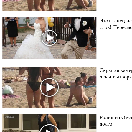
Этот танец не
слов! Пересмо
Скрытая каме
люди вытворяю
Ролик из Омск
долго