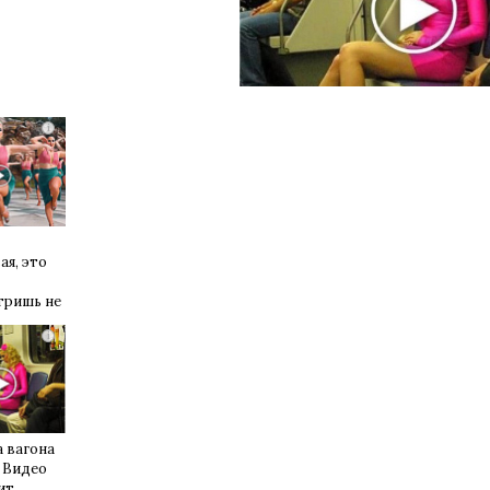
i
ая, это
тришь не
i
 вагона
 Видео
ит