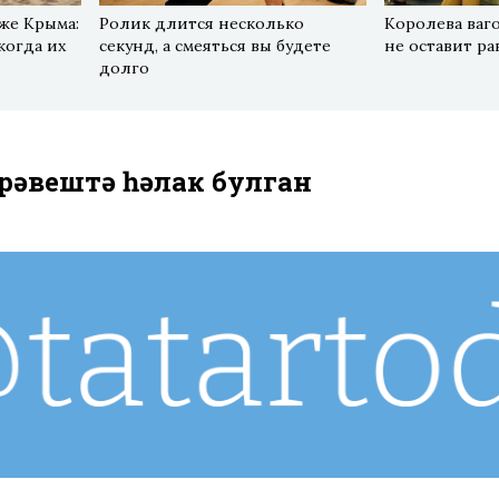
же Крыма:
Ролик длится несколько
Королева ваг
когда их
секунд, а смеяться вы будете
не оставит р
долго
рəвештə һəлак булган