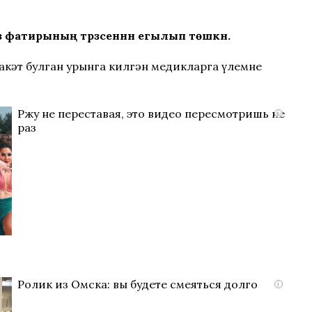
фатирының тәрәзәсеннән егылып төшкән.
лакәт булган урынга килгән медикларга үлемне
Ржу не переставая, это видео пересмотришь не
i
раз
Ролик из Омска: вы будете смеяться долго
i