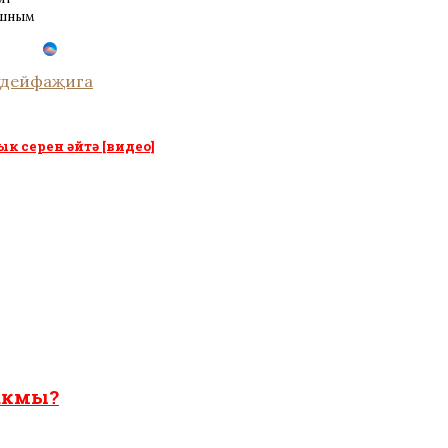
ушным
удей
фаҗига
к серен әйтә [видео]
чакмы?