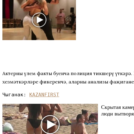
Актерның үлем факты буенча полиция тикшерү үткәрә
хезмәткәрләре фикеренчә, аларның анализы фаҗиганең
Чыганак: 
KAZANFIRST
Скрытая каме
люди вытворяю