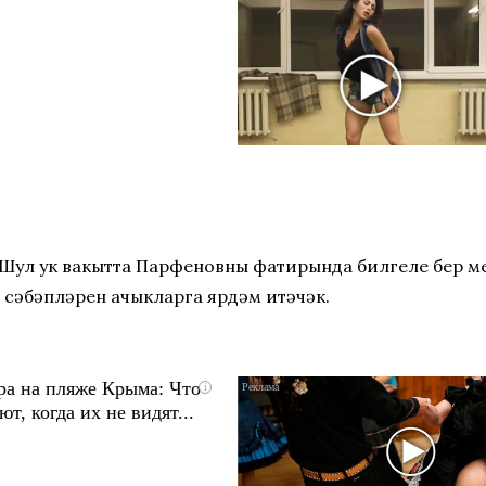
. Шул ук вакытта Парфеновның фатирында билгеле бер
 сәбәпләрен ачыкларга ярдәм итәчәк.
ра на пляже Крыма: Что
i
т, когда их не видят...