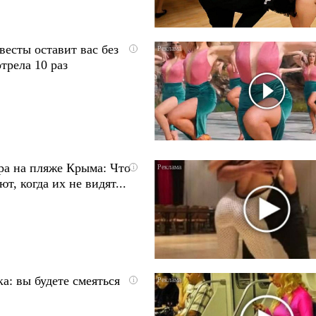
весты оставит вас без
i
трела 10 раз
ра на пляже Крыма: Что
i
т, когда их не видят...
а: вы будете смеяться
i