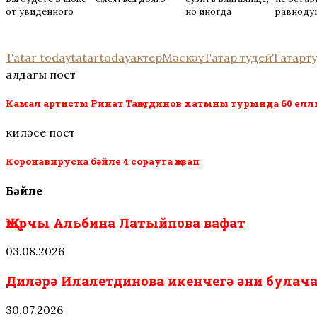
от увиденного
но иногда
равнод
получают отказ
Tatar today
tatartoday
актер
Мәскәү
Татар тудей
Татарт
алдагы пост
Камал артисты Ринат Таҗетдинов хатыны турында 60 еллы
киләсе пост
Коронавируска бәйле 4 сорауга җавап
Бәйле
Җырчы Альбина Латыйпова вафат
03.08.2026
Диләрә Илалетдинова икенчегә әни була
30.07.2026