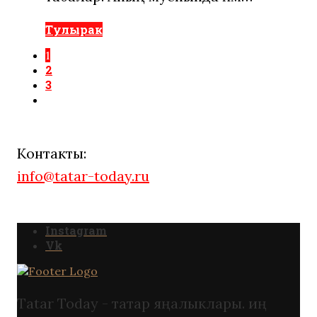
Тулырак
1
2
3
Контакты:
info@tatar-today.ru
Instagram
Vk
Tatar Today - татар яңалыклары. иң