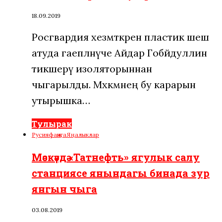
18.09.2019
Росгвардия хезмәткәренә пластик шешә
атуда гаепләнүче Айдар Гобәйдуллин
тикшерү изоляторыннан
чыгарылды. Мәхкәмәнең бу карарын
утырышка…
Тулырак
Русия
фаҗига
Яңалыклар
Мәскәүдә «Татнефть» ягулык салу
станциясе янындагы бинада зур
янгын чыга
03.08.2019