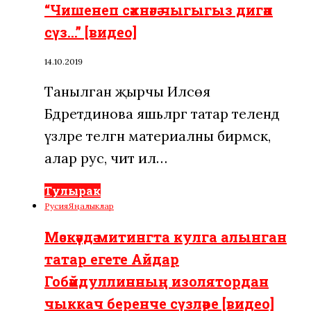
“Чишенеп сәхнәгә чыгыгыз дигән
сүз…” [видео]
14.10.2019
Танылган җырчы Илсөя
Бәдретдинова яшьләргә татар телендә
үзләре теләгән материалны бирмәсәк,
алар рус, чит ил…
Тулырак
Русия
Яңалыклар
Мәскәүдә митингта кулга алынган
татар егете Айдар
Гобәйдуллинның изолятордан
чыккач беренче сүзләре [видео]