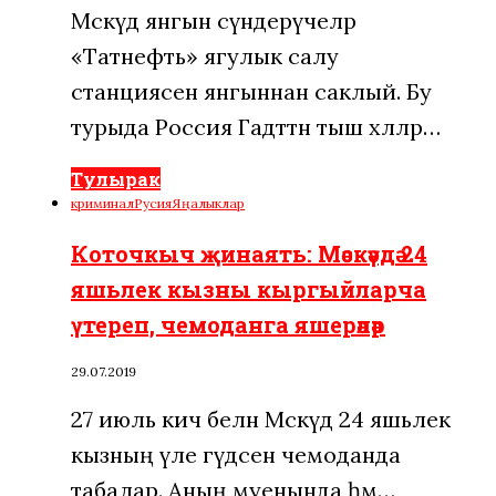
Мәскәүдә янгын сүндерүчеләр
«Татнефть» ягулык салу
станциясен янгыннан саклый. Бу
турыда Россия Гадәттән тыш хәлләр…
Тулырак
криминал
Русия
Яңалыклар
Коточкыч җинаять: Мәскәүдә 24
яшьлек кызны кыргыйларча
үтереп, чемоданга яшерәләр
29.07.2019
27 июль кич белән Мәскәүдә 24 яшьлек
кызның үле гәүдәсен чемоданда
табалар. Аның муенында һәм…