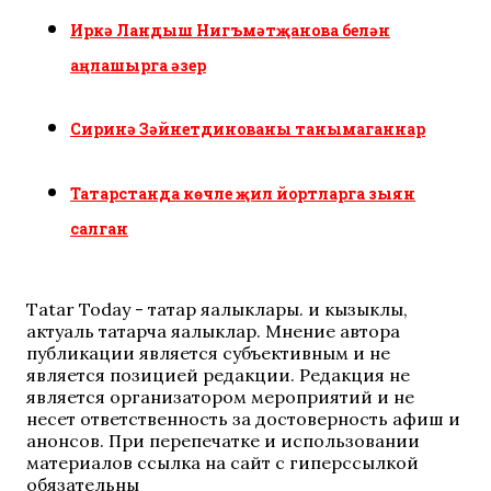
Иркә Ландыш Нигъмәтҗанова белән
аңлашырга әзер
Сиринә Зәйнетдинованы танымаганнар
Татарстанда көчле җил йортларга зыян
салган
Tatar Today - татар яңалыклары. иң кызыклы,
актуаль татарча яңалыклар. Мнение автора
публикации является субъективным и не
является позицией редакции. Редакция не
является организатором мероприятий и не
несет ответственность за достоверность афиш и
анонсов. При перепечатке и использовании
материалов ссылка на сайт с гиперссылкой
обязательны