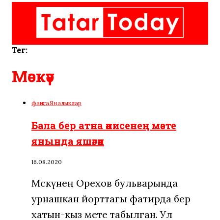
Тег:
Мәскәү
фаҗига
Яңалыклар
Бала бер атна әнисенең мәете
янында яшәгән
16.08.2020
Мәскәүнең Орехов бульварында
урнашкан йорттагы фатирда бер
хатын-кыз мәете табылган. Ул