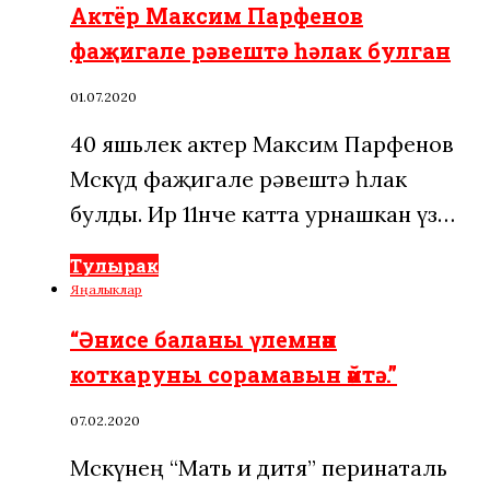
Актёр Максим Парфенов
фаҗигале рəвештə һəлак булган
01.07.2020
40 яшьлек актер Максим Парфенов
Мәскәүдә фаҗигале рəвештə һәлак
булды. Ир 11нче катта урнашкан үз…
Тулырак
Яңалыклар
“Әнисе баланы үлемнән
коткаруны сорамавын әйтә…”
07.02.2020
Мәскәүнең “Мать и дитя” перинаталь