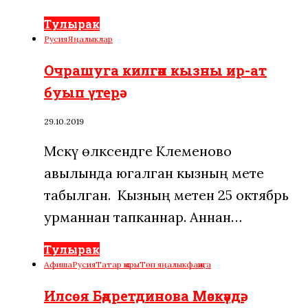
Тулырак
Русия
Яңалыклар
Очрашуга килгән кызны ир-ат
буып үтерә
29.10.2019
Мәскәү өлкәсендәге Клеменово
авылында югалган кызның мәете
табылган. Кызның мәетен 25 октябрь
урманнан тапканнар. Аннан…
Тулырак
Афиша
Русия
Татар җыры
Төп яңалык
фаҗига
Илсөя Бәдретдинова Мәскәүдә: