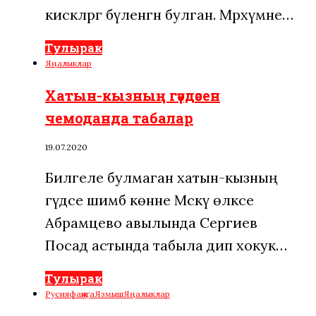
кискәләргә бүленгән булган. Мәрхүмәне…
Тулырак
Яңалыклар
Хатын-кызның гәүдәсен
чемоданда табалар
19.07.2020
Билгеле булмаган хатын-кызның
гәүдәсе шимбә көнне Мәскәү өлкәсе
Абрамцево авылында Сергиев
Посад астында табыла дип хокук…
Тулырак
Русия
фаҗига
Язмыш
Яңалыклар