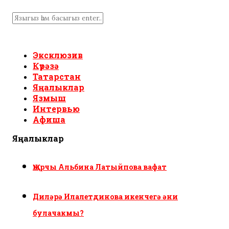
Эксклюзив
Күрәзә
Татарстан
Яңалыклар
Язмыш
Интервью
Афиша
Яңалыклар
Җырчы Альбина Латыйпова вафат
Диләрә Илалетдинова икенчегә әни
булачакмы?