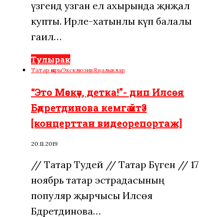
үзәгендә узган ел ахырында җәнҗал
купты. Ирле-хатынлы күп балалы
гаилә…
Тулырак
Татар җыры
Эксклюзив
Яңалыклар
“Это Мәскәү, детка!”- дип Илсөя
Бәдретдинова кемгә әйтә?
[концерттан видеорепортаж]
20.11.2019
// Татар Тудей // Татар Бүген // 17
ноябрь татар эстрадасының
популяр җырчысы Илсөя
Бәдретдинова…