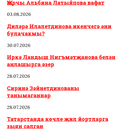
Җырчы Альбина Латыйпова вафат
03.08.2026
Диләрә Илалетдинова икенчегә әни
булачакмы?
30.07.2026
Иркә Ландыш Нигъмәтҗанова белән
аңлашырга әзер
28.07.2026
Сиринә Зәйнетдинованы
танымаганнар
28.07.2026
Татарстанда көчле җил йортларга
зыян салган