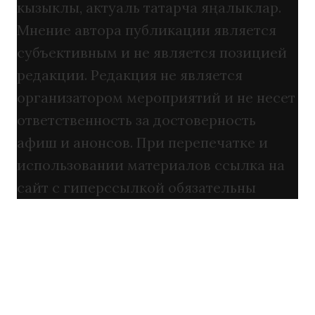
кызыклы, актуаль татарча яңалыклар.
Мнение автора публикации является
субъективным и не является позицией
редакции. Редакция не является
организатором мероприятий и не несет
ответственность за достоверность
афиш и анонсов. При перепечатке и
использовании материалов ссылка на
сайт с гиперссылкой обязательны