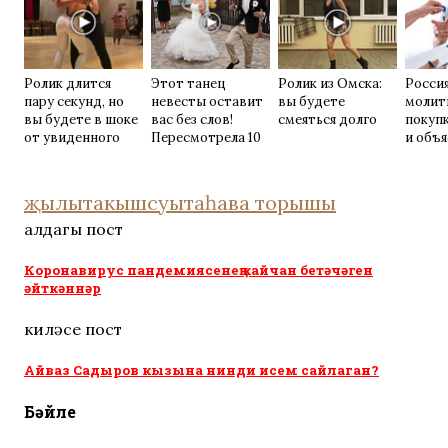
Ролик длится
Этот танец
Ролик из Омска:
Росси
пару секунд, но
невесты оставит
вы будете
молит
вы будете в шоке
вас без слов!
смеяться долго
покуп
от увиденного
Пересмотрела 10
и объя
раз
прави
җылыта
кыш
суыта
һава торышы
алдагы пост
Коронавирус пандемиясенең кайчан бетәчәген
әйткәннәр
киләсе пост
Айваз Садыров кызына нинди исем сайлаган?
Бәйле