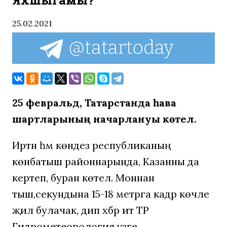
Яхшыгамы?
25.02.2021
25 февральдә, Татарстанда һава
шартларының начарлануы көтелә.
Иртән һәм көндез республиканың
көнбатыш районнарында, Казанны да
кертеп, буран көтелә. Моннан
тыш,секундына 15-18 метрга кадәр көчле
җил булачак, дип хәбәр итә ТР
Гидрометеорология үзәге.