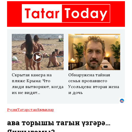
i
i
Скрытая камера на
Обнаружена тайная
пляже Крыма: Что
семья пропавшего
люди вытворяют, когда
Усольцева: вторая жена
их не видят...
и дочь
Русия
Татарстан
Яңалыклар
Һава торышы тагын үзгәрә…