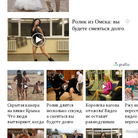
Ролик из Омска: вы
i
будете смеяться долго
i
i
i
Скрытая камера
Ролик длится
Королева вагона
Ржу н
на пляже Крыма:
несколько секунд,
отожгла! Видео
перест
Что люди
а смеяться вы
не оставит
видео
вытворяют, когда
будете долго
равнодушным
перес
их не видят...
раз
i
i
i