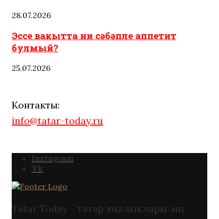
28.07.2026
Эссе вакытта ни сәбәпле аппетит
булмый?
25.07.2026
Контакты:
info@tatar-today.ru
Instagram
Vk
Tatar Today - татар яңалыклары. иң