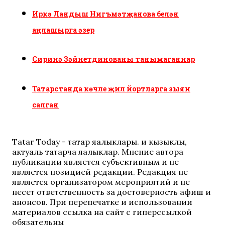
Иркә Ландыш Нигъмәтҗанова белән
аңлашырга әзер
Сиринә Зәйнетдинованы танымаганнар
Татарстанда көчле җил йортларга зыян
салган
Tatar Today - татар яңалыклары. иң кызыклы,
актуаль татарча яңалыклар. Мнение автора
публикации является субъективным и не
является позицией редакции. Редакция не
является организатором мероприятий и не
несет ответственность за достоверность афиш и
анонсов. При перепечатке и использовании
материалов ссылка на сайт с гиперссылкой
обязательны