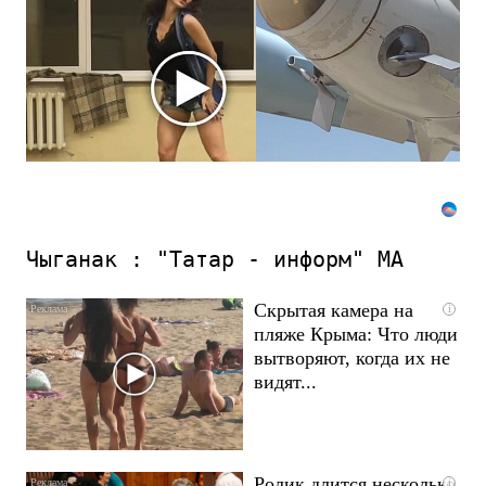
вы
будете
смеяться
долго
Чыганак : "Татар - информ" МА
Скрытая камера на
i
пляже Крыма: Что люди
вытворяют, когда их не
видят...
Ролик длится несколько
i