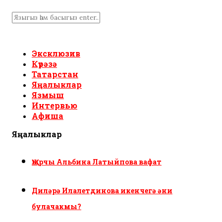
Эксклюзив
Күрәзә
Татарстан
Яңалыклар
Язмыш
Интервью
Афиша
Яңалыклар
Җырчы Альбина Латыйпова вафат
Диләрә Илалетдинова икенчегә әни
булачакмы?