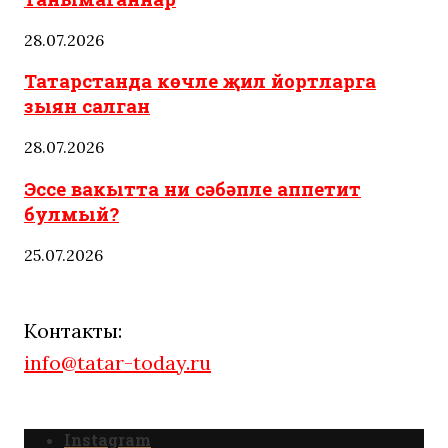
28.07.2026
Татарстанда көчле җил йортларга
зыян салган
28.07.2026
Эссе вакытта ни сәбәпле аппетит
булмый?
25.07.2026
Контакты:
info@tatar-today.ru
Instagram