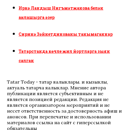
Иркә Ландыш Нигъмәтҗанова белән
аңлашырга әзер
Сиринә Зәйнетдинованы танымаганнар
Татарстанда көчле җил йортларга зыян
салган
Tatar Today - татар яңалыклары. иң кызыклы,
актуаль татарча яңалыклар. Мнение автора
публикации является субъективным и не
является позицией редакции. Редакция не
является организатором мероприятий и не
несет ответственность за достоверность афиш и
анонсов. При перепечатке и использовании
материалов ссылка на сайт с гиперссылкой
обязательны