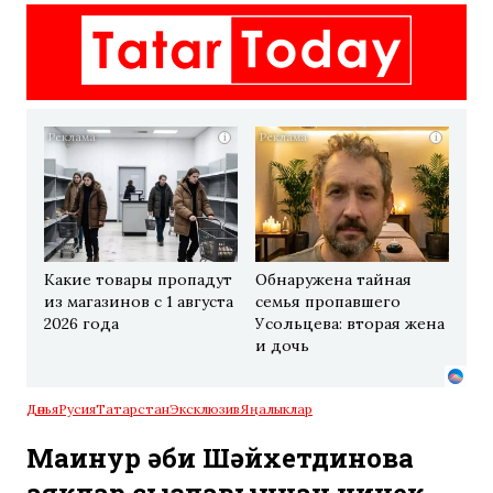
i
i
Какие товары пропадут
Обнаружена тайная
из магазинов с 1 августа
семья пропавшего
2026 года
Усольцева: вторая жена
и дочь
Дөнья
Русия
Татарстан
Эксклюзив
Яңалыклар
Маһинур әби Шәйхетдинова