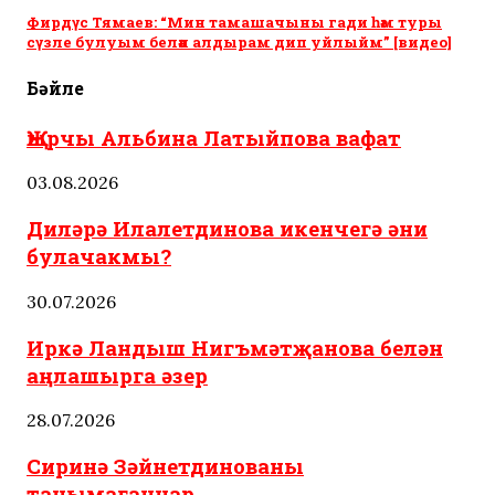
Фирдүс Тямаев: “Мин тамашачыны гади һәм туры
сүзле булуым белән алдырам дип уйлыйм” [видео]
Бәйле
Җырчы Альбина Латыйпова вафат
03.08.2026
Диләрә Илалетдинова икенчегә әни
булачакмы?
30.07.2026
Иркә Ландыш Нигъмәтҗанова белән
аңлашырга әзер
28.07.2026
Сиринә Зәйнетдинованы
танымаганнар