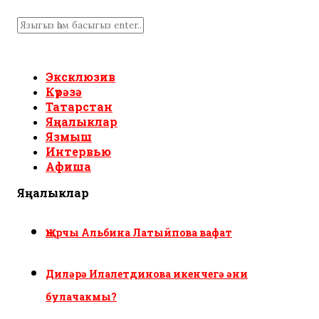
Эксклюзив
Күрәзә
Татарстан
Яңалыклар
Язмыш
Интервью
Афиша
Яңалыклар
Җырчы Альбина Латыйпова вафат
Диләрә Илалетдинова икенчегә әни
булачакмы?