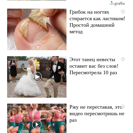
Грибок на ногтях
i
стирается как ластиком!
Простой домашний
метод
Этот танец невесты
i
оставит вас без слов!
Пересмотрела 10 раз
Ржу не переставая, это
i
видео пересмотришь не
раз