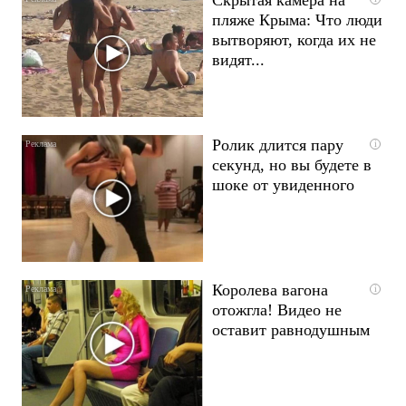
пляже Крыма: Что люди
вытворяют, когда их не
видят...
Ролик длится пару
i
секунд, но вы будете в
шоке от увиденного
Королева вагона
i
отожгла! Видео не
оставит равнодушным