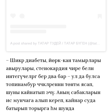
A post shared by ТАТАР ТУДЕЙ / ТАТАР БҮГЕН (@tatar_today_116)
– Шикәр диабеты, йөрәк-кан тамырлары
авырулары, стенокардия чире белән
интегүчеләргә бер дәва бар – ул да булса
топинамбур чәчәкләреннән төнәтмә ясап,
шуны кайнатып эчү. Аның сабакларын
исә мунчага алып кереп, кайнар суда
батырып торырга һәм шунда