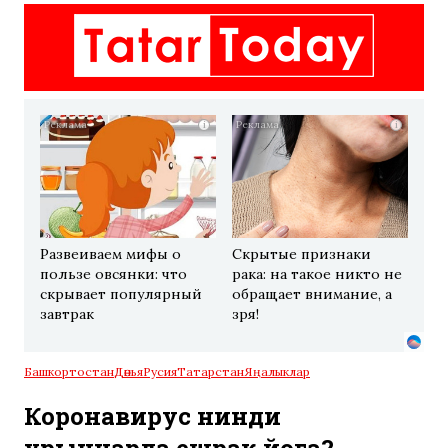
i
i
Развеиваем мифы о
Скрытые признаки
пользе овсянки: что
рака: на такое никто не
скрывает популярный
обращает внимание, а
завтрак
зря!
Башкортостан
Дөнья
Русия
Татарстан
Яңалыклар
Коронавирус нинди