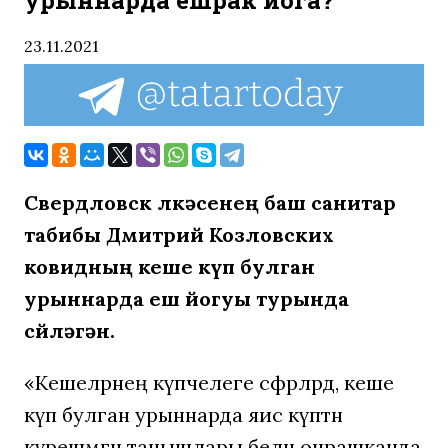
урыннарда ешрак йога?
23.11.2021
Свердловск өлкәсенең баш санитар
табибы Дмитрий Козловских
ковидның кеше күп булган
урыннарда еш йогуы турында
сөйләгән.
«Кешеләрнең күпчелеге сәфәрләрдә, кеше
күп булган урыннарда яисә күптән
күрешмәгән танышлары белән очрашканда