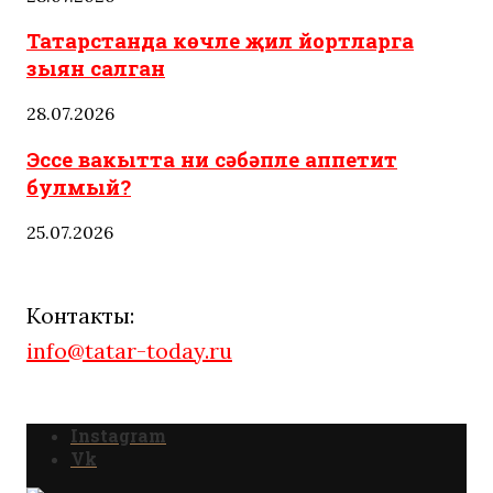
Татарстанда көчле җил йортларга
зыян салган
28.07.2026
Эссе вакытта ни сәбәпле аппетит
булмый?
25.07.2026
Контакты:
info@tatar-today.ru
Instagram
Vk