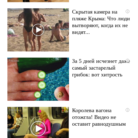
Скрытая камера на
i
пляже Крыма: Что люди
вытворяют, когда их не
видят...
За 5 дней исчезнет даже
i
самый застарелый
грибок: вот хитрость
Королева вагона
i
отожгла! Видео не
оставит равнодушным