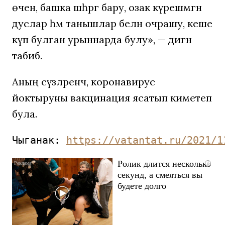
өчен, башка шәһәргә бару, озак күрешмәгән
дуслар һәм танышлар белән очрашу, кеше
күп булган урыннарда булу», — дигән
табиб.
Аның сүзләренчә, коронавирус
йоктыруны вакцинация ясатып киметеп
була.
Чыганак: 
https://vatantat.ru/2021/1
Ролик длится несколько
i
секунд, а смеяться вы
будете долго