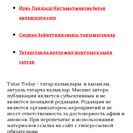
Иркә Ландыш Нигъмәтҗанова белән
аңлашырга әзер
Сиринә Зәйнетдинованы танымаганнар
Татарстанда көчле җил йортларга зыян
салган
Tatar Today - татар яңалыклары. иң кызыклы,
актуаль татарча яңалыклар. Мнение автора
публикации является субъективным и не
является позицией редакции. Редакция не
является организатором мероприятий и не
несет ответственность за достоверность афиш и
анонсов. При перепечатке и использовании
материалов ссылка на сайт с гиперссылкой
обязательны