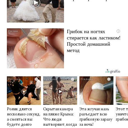
Грибок на ногтях
i
стирается как ластиком!
Простой домашний
метод
i
i
i
Ролик длится
Скрытая камера
Эта жгучая мазь
Этот 
несколько секунд,
на пляже Крыма:
разъедает всю
уничт
а смеяться вы
Что люди
грибковую заразу
грибок
будете долго
вытворяют, когда
за ночь!