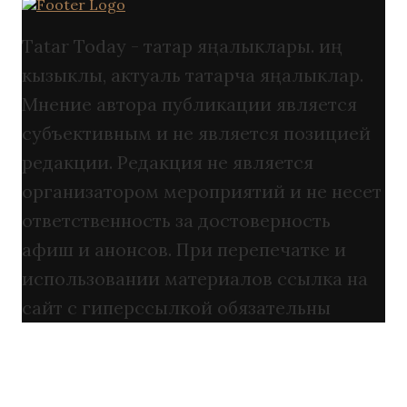
Tatar Today - татар яңалыклары. иң
кызыклы, актуаль татарча яңалыклар.
Мнение автора публикации является
субъективным и не является позицией
редакции. Редакция не является
организатором мероприятий и не несет
ответственность за достоверность
афиш и анонсов. При перепечатке и
использовании материалов ссылка на
сайт с гиперссылкой обязательны