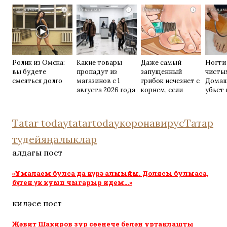
их не видят...
i
i
i
Ролик из Омска:
Какие товары
Даже самый
Ногти
вы будете
пропадут из
запущенный
чисты
смеяться долго
магазинов с 1
грибок исчезнет с
Домаш
августа 2026 года
корнем, если
убьет 
перед сном…
возьм
Tatar today
tatartoday
коронавирус
Татар
тудей
яңалыклар
алдагы пост
«Үз малаем булса да күрә алмыйм. Долясы булмаса,
бүген үк куып чыгарыр идем…»
киләсе пост
Җәвит Шакиров зур сөенече белән уртаклашты