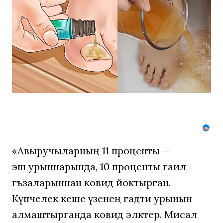
самый
запущенны
грибок
исчезнет
с
корнем,
если
перед
сном…
«Авыручыларның 11 проценты —
эш урыннарында, 10 проценты гаилә
әгъзаларыннан ковид йоктырган.
Күпчелек кеше үзенең гадәти урынын
алмаштырганда ковид эләктерә. Мисал