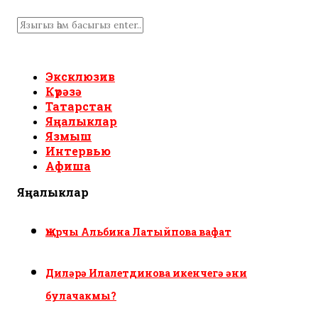
Эксклюзив
Күрәзә
Татарстан
Яңалыклар
Язмыш
Интервью
Афиша
Яңалыклар
Җырчы Альбина Латыйпова вафат
Диләрә Илалетдинова икенчегә әни
булачакмы?