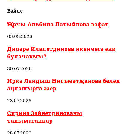
Бәйле
Җырчы Альбина Латыйпова вафат
03.08.2026
Диләрә Илалетдинова икенчегә әни
булачакмы?
30.07.2026
Иркә Ландыш Нигъмәтҗанова белән
аңлашырга әзер
28.07.2026
Сиринә Зәйнетдинованы
танымаганнар
28.07.2026