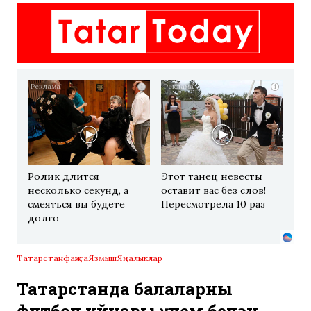
i
i
Ролик длится
Этот танец невесты
несколько секунд, а
оставит вас без слов!
смеяться вы будете
Пересмотрела 10 раз
долго
Татарстан
фаҗига
Язмыш
Яңалыклар
Татарстанда балаларның