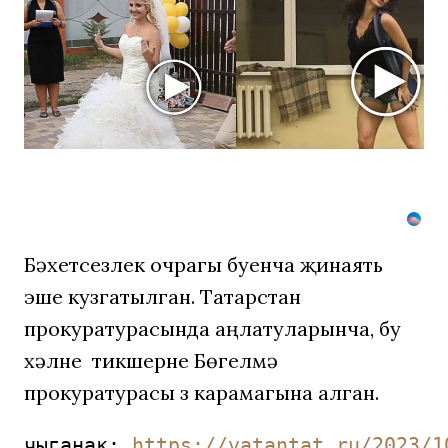
оставит
вас
без
слов!
Пересмотр
10
раз
Бәхетсезлек очрагы буенча җинаять
эше кузгатылган. Татарстан
прокуратурасында аңлатуларынча, бу
хәлне тикшерүне Бөгелмә
прокуратурасы үз карамагына алган.
чыганак: 
https://vatantat.ru/2023/1