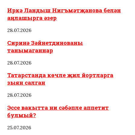
Иркә Ландыш Нигъмәтҗанова белән
аңлашырга әзер
28.07.2026
Сиринә Зәйнетдинованы
танымаганнар
28.07.2026
Татарстанда көчле җил йортларга
зыян салган
28.07.2026
Эссе вакытта ни сәбәпле аппетит
булмый?
25.07.2026