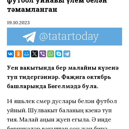
футбол уйнавы үлем белән
тәмамланган
19.10.2023
Уен вакытында бер малайның күзенә
туп тидергәннәр.
Фаҗига октябрь
башларында Бөгелмәдә була.
14 яшьлек үсмер дуслары белән футбол
уйный. Шулвакыт баланың күзенә туп
тия. Малай аңын җуеп егыла. Ә инде
берникадәр вакыттан соң җан бирә.