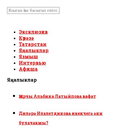
Эксклюзив
Күрәзә
Татарстан
Яңалыклар
Язмыш
Интервью
Афиша
Яңалыклар
Җырчы Альбина Латыйпова вафат
Диләрә Илалетдинова икенчегә әни
булачакмы?