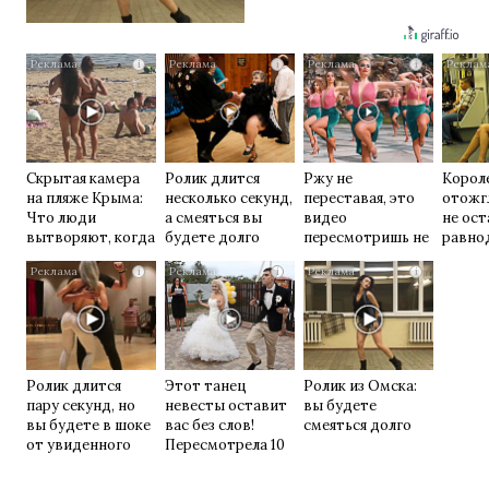
i
i
i
Скрытая камера
Ролик длится
Ржу не
Корол
на пляже Крыма:
несколько секунд,
переставая, это
отожг
Что люди
а смеяться вы
видео
не ос
вытворяют, когда
будете долго
пересмотришь не
равно
их не видят...
раз
i
i
i
Ролик длится
Этот танец
Ролик из Омска:
пару секунд, но
невесты оставит
вы будете
вы будете в шоке
вас без слов!
смеяться долго
от увиденного
Пересмотрела 10
раз