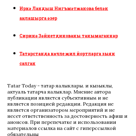
Иркә Ландыш Нигъмәтҗанова белән
аңлашырга әзер
Сиринә Зәйнетдинованы танымаганнар
Татарстанда көчле җил йортларга зыян
салган
Tatar Today - татар яңалыклары. иң кызыклы,
актуаль татарча яңалыклар. Мнение автора
публикации является субъективным и не
является позицией редакции. Редакция не
является организатором мероприятий и не
несет ответственность за достоверность афиш и
анонсов. При перепечатке и использовании
материалов ссылка на сайт с гиперссылкой
обязательны