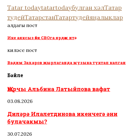
Tatar today
tatartoday
булган хәл
Татар
тудей
Татарстан
Татартудей
яңалыклар
алдагы пост
Ике аяксыз әби СВОга ярдәм итә
киләсе пост
Вадим Захаров җырлаганда музыка туктап калган
Бәйле
Җырчы Альбина Латыйпова вафат
03.08.2026
Диләрә Илалетдинова икенчегә әни
булачакмы?
30.07.2026