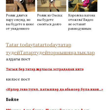
Ролик длится
Ролик из Омска:
Королева вагона
пару секунд, но
вы будете
отожгла! Видео
вы будете в шоке
смеяться долго
не оставит
от увиденного
равнодушным
Tatar today
tatartoday
татар
тудей
Татартудей
тормыш
яңалыклар
алдагы пост
Тагын бер татар җырчысы эстрададан китә
киләсе пост
«Ирләр генә түгел, хатыннар да абьюзер була икән…»
Бәйле