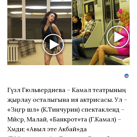
Ролик
из
Омска:
вы
будете
смеяться
долго
Гүзәл Гюльвердиева – Камал театрының
җырлау осталыгына ия актрисасы. Ул –
«Зәңгәр шәл» (К.Тинчурин) спектаклендә –
Мәйсәрә, Малай, «Банкрот»та (Г.Камал) –
Хәмди; «Авыл эте Акбай»да