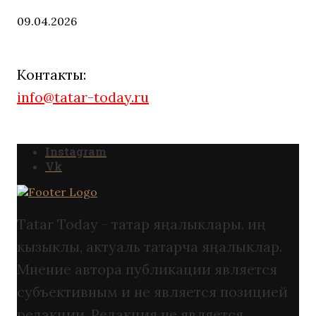
09.04.2026
Контакты:
info@tatar-today.ru
Instagram
Vk
Tatar Today - татар яңалыклары. иң
кызыклы, актуаль татарча яңалыклар.
Мнение автора публикации является
субъективным и не является позицией
редакции. Редакция не является