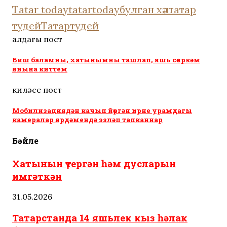
Tatar today
tatartoday
булган хәл
татар
тудей
Татартудей
алдагы пост
Биш баламны, хатынымны ташлап, яшь сөяркәм
янына киттем
киләсе пост
Мобилизациядән качып йөргән ирне урамдагы
камералар ярдәмендә эзләп тапканнар
Бәйле
Хатынын үтергән һәм дусларын
имгәткән
31.05.2026
Татарстанда 14 яшьлек кыз һәлак