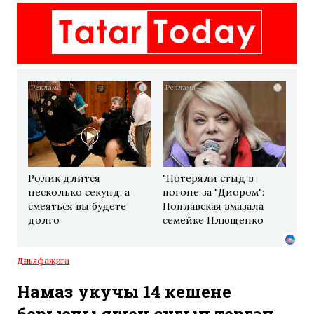
i
i
Ролик длится
"Потеряли стыд в
несколько секунд, а
погоне за "Диором":
смеяться вы будете
Поплавская вмазала
долго
семейке Плющенко
Дөнья
фаҗига
Намаз укучы 14 кешене