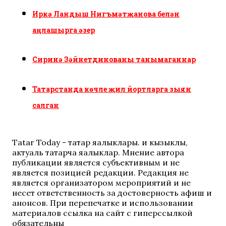
Иркә Ландыш Нигъмәтҗанова белән
аңлашырга әзер
Сиринә Зәйнетдинованы танымаганнар
Татарстанда көчле җил йортларга зыян
салган
Tatar Today - татар яңалыклары. иң кызыклы,
актуаль татарча яңалыклар. Мнение автора
публикации является субъективным и не
является позицией редакции. Редакция не
является организатором мероприятий и не
несет ответственность за достоверность афиш и
анонсов. При перепечатке и использовании
материалов ссылка на сайт с гиперссылкой
обязательны