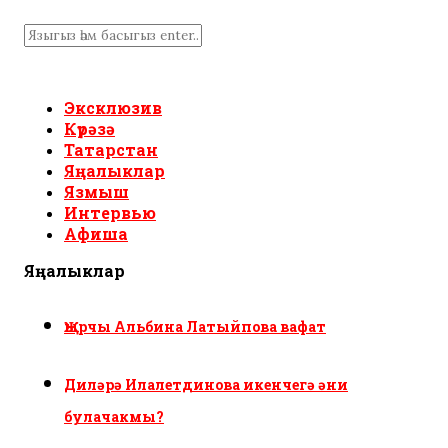
Эксклюзив
Күрәзә
Татарстан
Яңалыклар
Язмыш
Интервью
Афиша
Яңалыклар
Җырчы Альбина Латыйпова вафат
Диләрә Илалетдинова икенчегә әни
булачакмы?