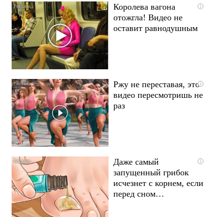
Королева вагона
i
отожгла! Видео не
оставит равнодушным
Ржу не переставая, это
i
видео пересмотришь не
раз
Даже самый
i
запущенный грибок
исчезнет с корнем, если
перед сном…