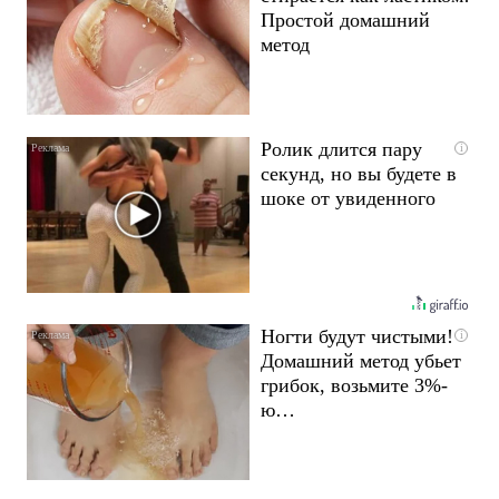
Простой домашний
метод
Ролик длится пару
i
секунд, но вы будете в
шоке от увиденного
Ногти будут чистыми!
i
Домашний метод убьет
грибок, возьмите 3%-
ю…