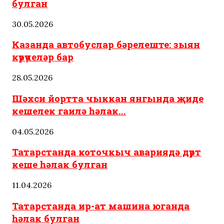
булган
30.05.2026
Казанда автобуслар бәрелеште: зыян
күрүчеләр бар
28.05.2026
Шәхси йортта чыккан янгында җиде
кешелек гаилә һәлак...
04.05.2026
Татарстанда коточкыч авариядә дүрт
кеше һәлак булган
11.04.2026
Татарстанда ир-ат машина юганда
һәлак булган