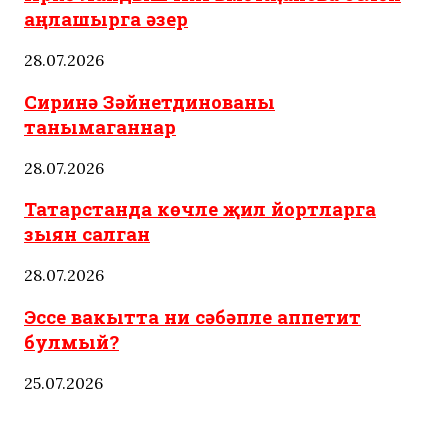
аңлашырга әзер
28.07.2026
Сиринә Зәйнетдинованы
танымаганнар
28.07.2026
Татарстанда көчле җил йортларга
зыян салган
28.07.2026
Эссе вакытта ни сәбәпле аппетит
булмый?
25.07.2026