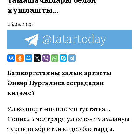
тамашачылары белән
хушлашты…
05.06.2025
Башкортстанның халык артисты
Әнвәр Нургалиев эстрададан
китәме?
Ул концерт эшчәнлеген туктаткан.
Социаль челтәрләрдә ул сезон тәмамлануы
турында хәбәр иткән видео бастырды.