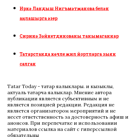
Иркә Ландыш Нигъмәтҗанова белән
аңлашырга әзер
Сиринә Зәйнетдинованы танымаганнар
Татарстанда көчле җил йортларга зыян
салган
Tatar Today - татар яңалыклары. иң кызыклы,
актуаль татарча яңалыклар. Мнение автора
публикации является субъективным и не
является позицией редакции. Редакция не
является организатором мероприятий и не
несет ответственность за достоверность афиш и
анонсов. При перепечатке и использовании
материалов ссылка на сайт с гиперссылкой
обязательны