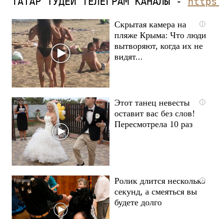
ТАТАР ТУДЕЙ ТЕЛЕГРАМ КАНАЛЫ - 
https
Скрытая камера на
i
пляже Крыма: Что люди
вытворяют, когда их не
видят...
Этот танец невесты
i
оставит вас без слов!
Пересмотрела 10 раз
Ролик длится несколько
i
секунд, а смеяться вы
будете долго