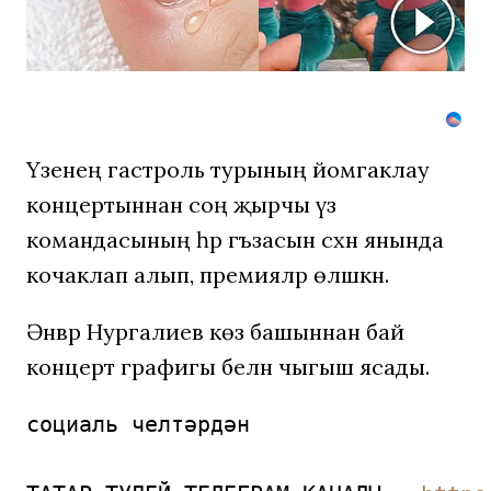
Простой
домашний
метод
Үзенең гастроль турының йомгаклау
концертыннан соң җырчы үз
командасының һәр әгъзасын сәхнә янында
кочаклап алып, премияләр өләшкән.
Әнвәр Нургалиев көз башыннан бай
концерт графигы белән чыгыш ясады.
социаль челтәрдән
