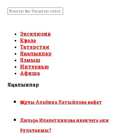
Эксклюзив
Күрәзә
Татарстан
Яңалыклар
Язмыш
Интервью
Афиша
Яңалыклар
Җырчы Альбина Латыйпова вафат
Диләрә Илалетдинова икенчегә әни
булачакмы?