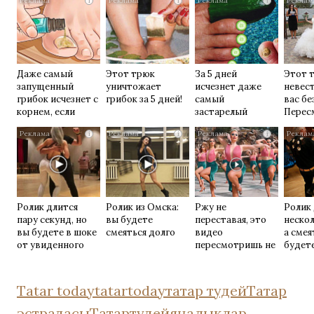
i
i
i
Даже самый
Этот трюк
За 5 дней
Этот 
запущенный
уничтожает
исчезнет даже
невес
грибок исчезнет с
грибок за 5 дней!
самый
вас бе
корнем, если
застарелый
Перес
перед сном…
грибок: вот
раз
i
i
i
хитрость
Ролик длится
Ролик из Омска:
Ржу не
Ролик
пару секунд, но
вы будете
переставая, это
нескол
вы будете в шоке
смеяться долго
видео
а смея
от увиденного
пересмотришь не
будет
раз
Tatar today
tatartoday
татар тудей
Татар
эстрадасы
Татартудей
яңалыклар