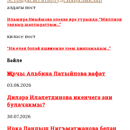
алдагы пост
Ильмира Нәгыймова элекке ире турында: “Миллион
тапкыр шалтыраттым…”
киләсе пост
“Ни өчен болай яшәгәнемне үзем дә аңламадым…”
Бәйле
Җырчы Альбина Латыйпова вафат
03.08.2026
Диләрә Илалетдинова икенчегә әни
булачакмы?
30.07.2026
Иркә Ландыш Нигъмәтҗанова белән