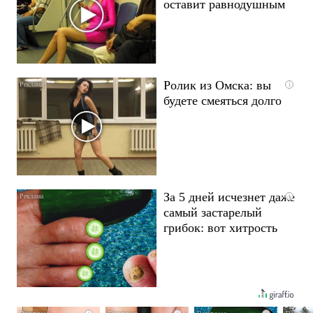
оставит равнодушным
Ролик из Омска: вы
i
будете смеяться долго
За 5 дней исчезнет даже
i
самый застарелый
грибок: вот хитрость