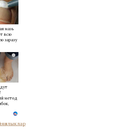
ая мазь
ет всю
ю заразу
i
удут
!
й метод
ибок,
е 3%-ю…
й
яңалыклар