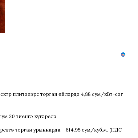
Электр плитәләре торган өйләрдә 4,88 сум/кВт-сәг
ум 20 тиенгә күтәрелә.
сәтә торган урыннарда – 614,95 сум/куб.м. (НДС