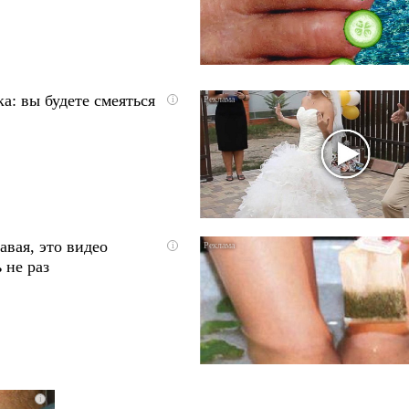
а: вы будете смеяться
i
авая, это видео
i
 не раз
i