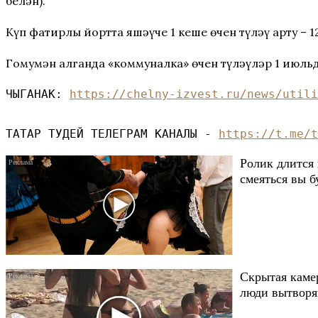
белән).
Күп фатирлы йортта яшәүче 1 кеше өчен түләү арту – 12
Гомумән алганда «коммуналка» өчен түләүләр 1 июльдә 
ЧЫГАНАК: 
https://chelny-izvest.ru/news/utili
ТАТАР ТУДЕЙ ТЕЛЕГРАМ КАНАЛЫ - 
https://t.me/t
Ролик длится 
смеяться вы б
Скрытая каме
люди вытворяю