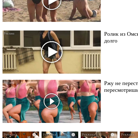
Ролик из Омск
долго
Ржу не перест
пересмотришь
i
i
i