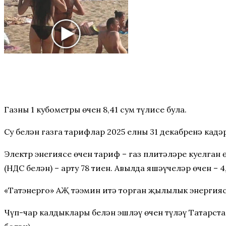
Газның 1 кубометры өчен 8,41 сум түлисе була.
Су белән газга тарифлар 2025 елның 31 декабренә кадә
Электр энегиясе өчен тариф – газ плитәләре куелган ө
(НДС белән) – арту 78 тиен. Авылда яшәүчеләр өчен – 4,
«Татэнерго» АҖ тәэмин итә торган җылылык энергиясе
Чүп-чар калдыклары белән эшләү өчен түләү Татарста