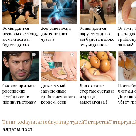
Ролик длится
Женские носки
Ролик длится
Эта жгуч
несколько секунд,
для топтания
пару секунд, но
разъеда
а смеяться вы
чувств
вы будете в шоке
грибкову
будете долго
от увиденного
за ночь!
i
i
i
Смолов призвал
Даже самый
Даже самые
Ногти б
российских
запущенный
стертые суставы
чистыми
футболистов
грибок исчезнет с
и хрящи
Домашни
покинуть страну
корнем, если
вылечатся за 8
убьет гр
перед сном…
дней с помощью
возьмит
обычного…
Tatar today
tatartoday
татар тудей
Татарстан
Татартуде
алдагы пост