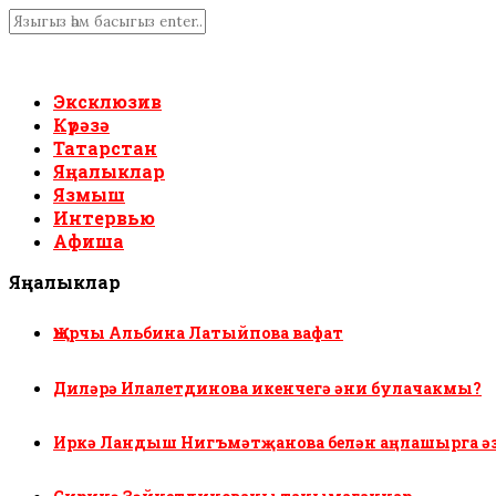
Эксклюзив
Күрәзә
Татарстан
Яңалыклар
Язмыш
Интервью
Афиша
Яңалыклар
Җырчы Альбина Латыйпова вафат
Диләрә Илалетдинова икенчегә әни булачакмы?
Иркә Ландыш Нигъмәтҗанова белән аңлашырга ә