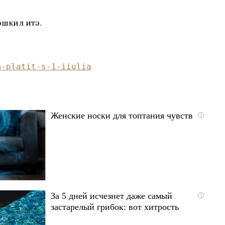
тәшкил итә.
m-platit-s-1-iiulia
Женские носки для топтания чувств
i
За 5 дней исчезнет даже самый
i
застарелый грибок: вот хитрость