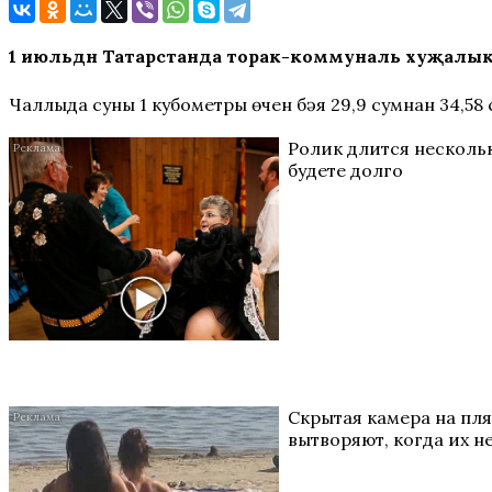
1 июльдән Татарстанда торак-коммуналь хуҗалык хе
Чаллыда суның 1 кубометры өчен бәя 29,9 сумнан 34,58 
Ролик длится нескольк
будете долго
Скрытая камера на пл
вытворяют, когда их не