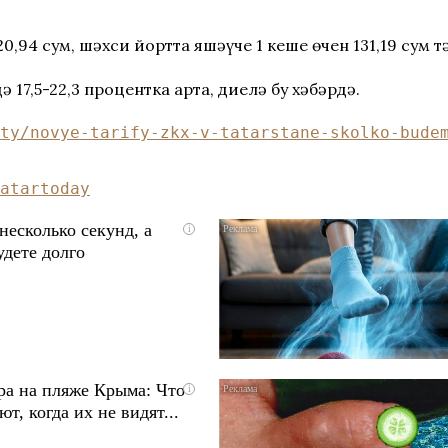
0,94 сум, шәхси йортта яшәүче 1 кеше өчен 131,19 сум 
17,5-22,3 процентка арта, диелә бу хәбәрдә.
ty/novye-tarify-zkx-v-tatarstane-skolko-bude
atartoday
несколько секунд, а
i
удете долго
ра на пляже Крыма: Что
i
т, когда их не видят...