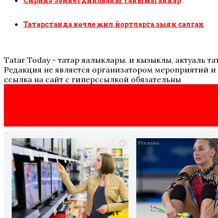
Сиринә Зәйнетдинованы танымаганнар
Татарстанда көчле җил йортларга зыян салган
Tatar Today - татар яңалыклары. иң кызыклы, актуаль
Редакция не является организатором мероприятий и 
ссылка на сайт с гиперссылкой обязательны
i