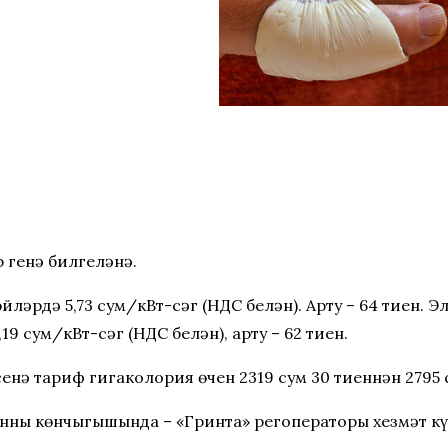
р генә билгеләнә.
йләрдә 5,73 сум/кВт-сәг (НДС белән). Арту – 64 тиен. 
19 сум/кВт-сәг (НДС белән), арту – 62 тиен.
нә тариф гигаколория өчен 2319 сум 30 тиеннән 2795 с
нның көнчыгышында – «Гринта» регоператоры хезмәт күр