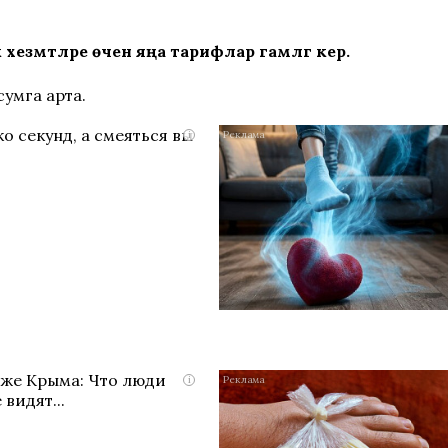
змәтләре өчен яңа тарифлар гамәлгә керә.
сумга арта.
о секунд, а смеяться вы
i
яже Крыма: Что люди
i
 видят...