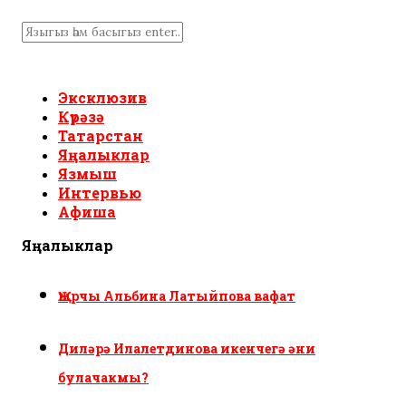
Эксклюзив
Күрәзә
Татарстан
Яңалыклар
Язмыш
Интервью
Афиша
Яңалыклар
Җырчы Альбина Латыйпова вафат
Диләрә Илалетдинова икенчегә әни
булачакмы?