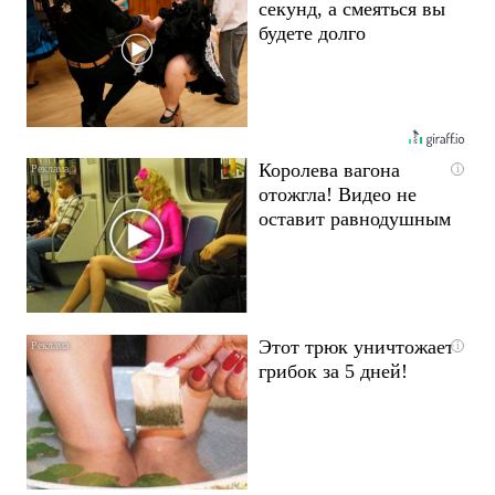
секунд, а смеяться вы
будете долго
Королева вагона
i
отожгла! Видео не
оставит равнодушным
Этот трюк уничтожает
i
грибок за 5 дней!