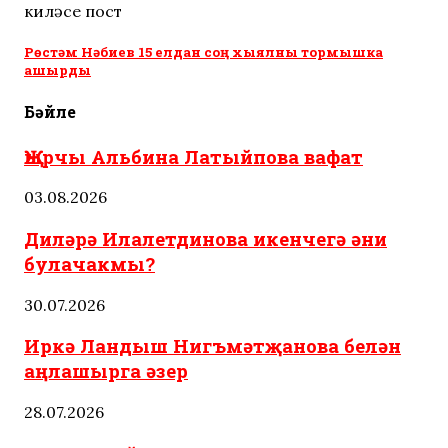
киләсе пост
Рөстәм Нәбиев 15 елдан соң хыялны тормышка
ашырды
Бәйле
Җырчы Альбина Латыйпова вафат
03.08.2026
Диләрә Илалетдинова икенчегә әни
булачакмы?
30.07.2026
Иркә Ландыш Нигъмәтҗанова белән
аңлашырга әзер
28.07.2026