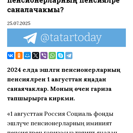
пенсионерларның пенсияләре
саналачакмы?
25.07.2025
2024 елда эшләгән пенсионерларның
пенсияләрен 1 августтан яңадан
санаячаклар. Моның өчен гариза
тапшырырга кирәкми.
«1 августтан Россия Социаль фонды
эшләүче пенсионерларның иминият
пенсияләрен гаризасыз тәртиптә яңадан