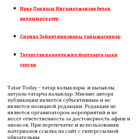
Иркә Ландыш Нигъмәтҗанова белән
аңлашырга әзер
Сиринә Зәйнетдинованы танымаганнар
Татарстанда көчле җил йортларга зыян
салган
Tatar Today - татар яңалыклары. иң кызыклы,
актуаль татарча яңалыклар. Мнение автора
публикации является субъективным и не
является позицией редакции. Редакция не
является организатором мероприятий и не
несет ответственность за достоверность афиш и
анонсов. При перепечатке и использовании
материалов ссылка на сайт с гиперссылкой
обязательны