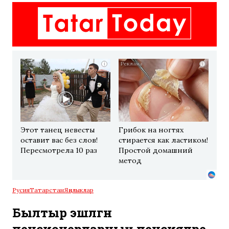
i
i
Этот танец невесты
Грибок на ногтях
оставит вас без слов!
стирается как ластиком!
Пересмотрела 10 раз
Простой домашний
метод
Русия
Татарстан
Яңалыклар
Былтыр эшләгән