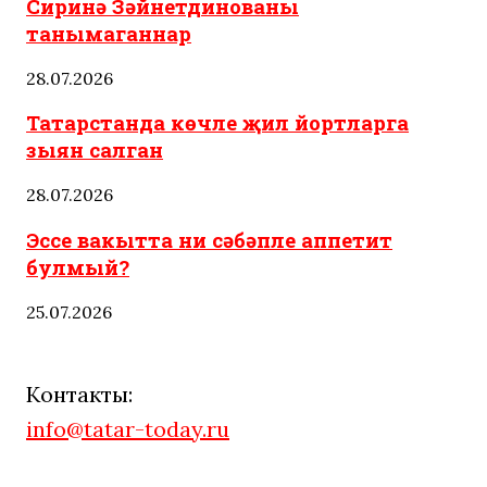
Сиринә Зәйнетдинованы
танымаганнар
28.07.2026
Татарстанда көчле җил йортларга
зыян салган
28.07.2026
Эссе вакытта ни сәбәпле аппетит
булмый?
25.07.2026
Контакты:
info@tatar-today.ru