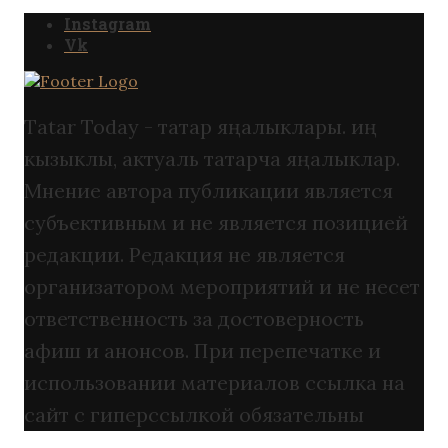
Instagram
Vk
Tatar Today - татар яңалыклары. иң
кызыклы, актуаль татарча яңалыклар.
Мнение автора публикации является
субъективным и не является позицией
редакции. Редакция не является
организатором мероприятий и не несет
ответственность за достоверность
афиш и анонсов. При перепечатке и
использовании материалов ссылка на
сайт с гиперссылкой обязательны