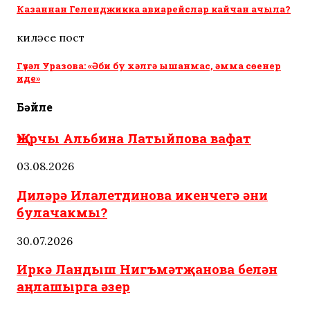
Казаннан Геленджикка авиарейслар кайчан ачыла?
киләсе пост
Гүзәл Уразова: «Әби бу хәлгә ышанмас, әмма сөенер
иде»
Бәйле
Җырчы Альбина Латыйпова вафат
03.08.2026
Диләрә Илалетдинова икенчегә әни
булачакмы?
30.07.2026
Иркә Ландыш Нигъмәтҗанова белән
аңлашырга әзер