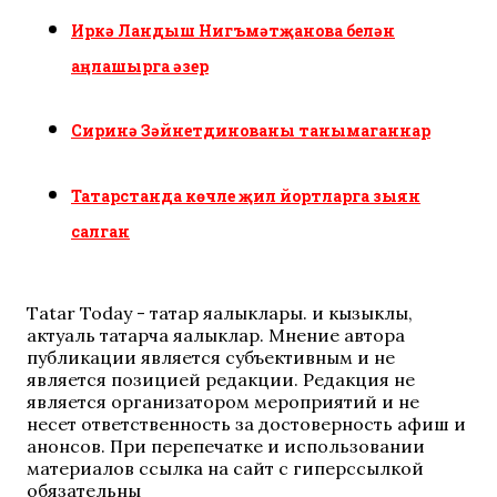
Иркә Ландыш Нигъмәтҗанова белән
аңлашырга әзер
Сиринә Зәйнетдинованы танымаганнар
Татарстанда көчле җил йортларга зыян
салган
Tatar Today - татар яңалыклары. иң кызыклы,
актуаль татарча яңалыклар. Мнение автора
публикации является субъективным и не
является позицией редакции. Редакция не
является организатором мероприятий и не
несет ответственность за достоверность афиш и
анонсов. При перепечатке и использовании
материалов ссылка на сайт с гиперссылкой
обязательны