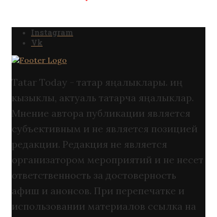
Instagram
Vk
Tatar Today - татар яңалыклары. иң
кызыклы, актуаль татарча яңалыклар.
Мнение автора публикации является
субъективным и не является позицией
редакции. Редакция не является
организатором мероприятий и не несет
ответственность за достоверность
афиш и анонсов. При перепечатке и
использовании материалов ссылка на