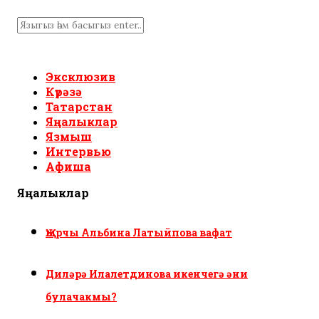
Эксклюзив
Күрәзә
Татарстан
Яңалыклар
Язмыш
Интервью
Афиша
Яңалыклар
Җырчы Альбина Латыйпова вафат
Диләрә Илалетдинова икенчегә әни
булачакмы?