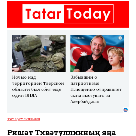
i
i
Ночью над
Забывший о
территорией Тверской
патриотизме
области был сбит еще
Плющенко отправляет
один БПЛА
сына выступать за
Азербайджан
Татарстан
Язмыш
Ришат Төхвәтуллинның яңа