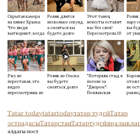
Скрытая камера
Ролик длится
Этот танец
Ролик
на пляже Крыма:
несколько секунд,
невесты оставит
пару с
Что люди
а смеяться вы
вас без слов!
вы буд
вытворяют, когда
будете долго
Пересмотрела 10
от ув
их не видят...
раз
i
i
i
Ржу не
Ролик из Омска:
"Потеряли стыд в
Корол
переставая, это
вы будете
погоне за
отожг
видео
смеяться долго
"Диором":
не ос
пересмотришь не
Поплавская
равно
раз
вмазала семейке
Плющенко
Tatar today
tatartoday
татар тудей
Татар
эстрадасы
Татарстан
Татартудей
яңалыкла
алдагы пост