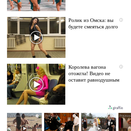
Ролик из Омска: вы
i
будете смеяться долго
Королева вагона
i
отожгла! Видео не
оставит равнодушным
i
i
i