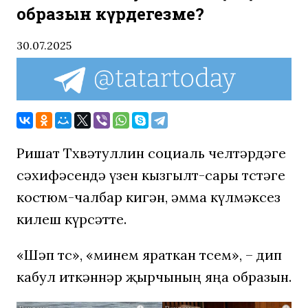
образын күрдегезме?
30.07.2025
Ришат Төхвәтуллин социаль челтәрдәге
сәхифәсендә үзен кызгылт-сары төстәге
костюм-чалбар кигән, әмма күлмәксез
килеш күрсәтте.
«Шәп төс», «минем яраткан төсем», – дип
кабул иткәннәр җырчының яңа образын.