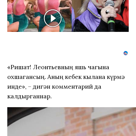
пересмотр
не
раз
«Ришат! Леонтьевның яшь чагына
охшагансың. Аның кебек кылана күрмә
инде», – дигән комментарий да
калдырганнар.