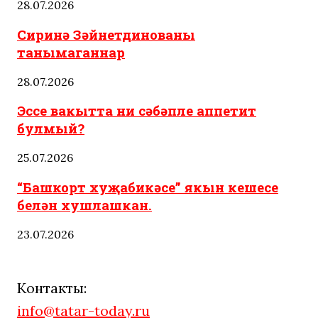
28.07.2026
Сиринә Зәйнетдинованы
танымаганнар
28.07.2026
Эссе вакытта ни сәбәпле аппетит
булмый?
25.07.2026
“Башкорт хуҗабикәсе” якын кешесе
белән хушлашкан.
23.07.2026
Контакты:
info@tatar-today.ru