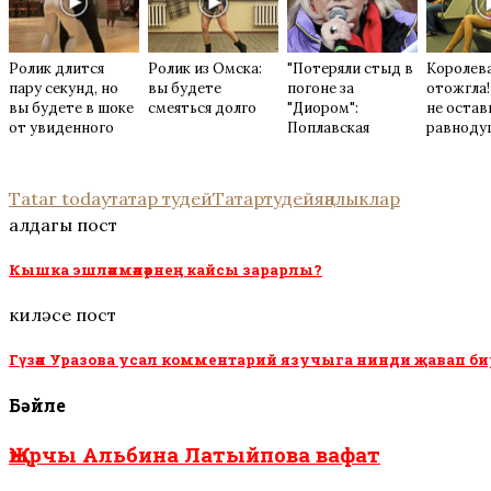
Ролик длится
Ролик из Омска:
"Потеряли стыд в
Королева
пару секунд, но
вы будете
погоне за
отожгла!
вы будете в шоке
смеяться долго
"Диором":
не остав
от увиденного
Поплавская
равнод
вмазала семейке
Плющенко
Tatar today
татар тудей
Татартудей
яңалыклар
алдагы пост
Кышка эшләнмәләрнең кайсы зарарлы?
киләсе пост
Гүзәл Уразова усал комментарий язучыга нинди җавап би
Бәйле
Җырчы Альбина Латыйпова вафат