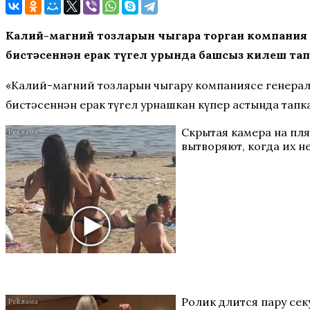
Калий-магний тозларын чыгара торган компания 
бистәсеннән ерак түгел урында башсыз килеш та
«Калий-магний тозларын чыгару компаниясе генерал
бистәсеннән ерак түгел урнашкан күпер астында тапка
Скрытая камера на пл
вытворяют, когда их не
Ролик длится пару секу