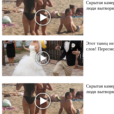
Скрытая каме
люди вытворяю
Этот танец не
слов! Пересмо
Скрытая каме
люди вытворяю