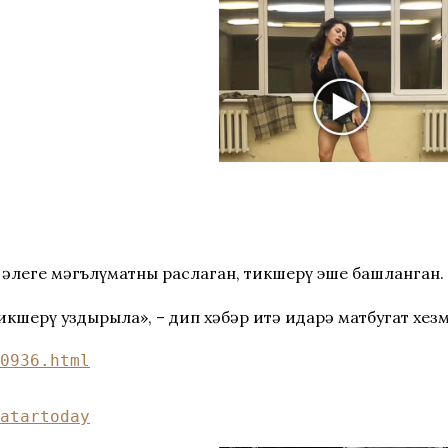
 әлеге мәгълүматны раслаган, тикшерү эше башланган.
кшерү уздырыла», – дип хәбәр итә идарә матбугат хезм
0936.html
atartoday