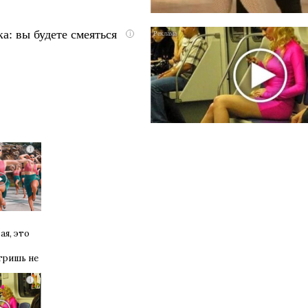
а: вы будете смеяться
i
i
ая, это
тришь не
i