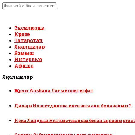
Эксклюзив
Күрәзә
Татарстан
Яңалыклар
Язмыш
Интервью
Афиша
Яңалыклар
Җырчы Альбина Латыйпова вафат
Диләрә Илалетдинова икенчегә әни булачакмы?
Иркә Ландыш Нигъмәтҗанова белән аңлашырга ә