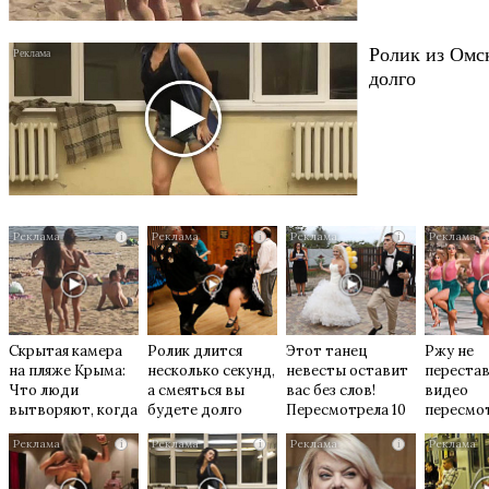
Ролик из Омск
долго
i
i
i
Скрытая камера
Ролик длится
Этот танец
Ржу не
на пляже Крыма:
несколько секунд,
невесты оставит
перестав
Что люди
а смеяться вы
вас без слов!
видео
вытворяют, когда
будете долго
Пересмотрела 10
пересмо
их не видят...
раз
раз
i
i
i