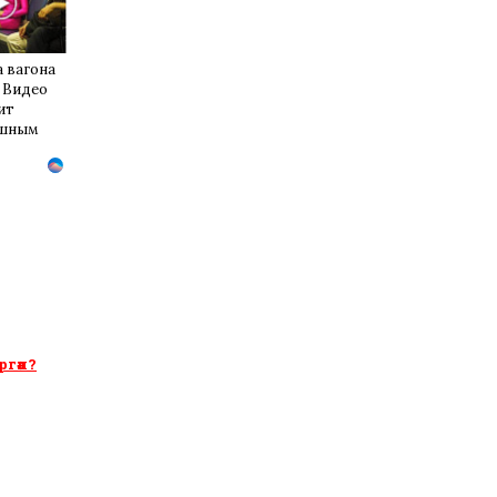
 вагона
 Видео
ит
ушным
ргән?