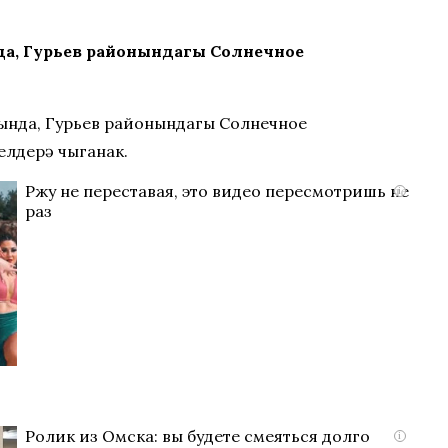
да, Гурьев районындагы Солнечное
ында, Гурьев районындагы Солнечное
белдерә чыганак.
Ржу не переставая, это видео пересмотришь не
i
раз
Ролик из Омска: вы будете смеяться долго
i