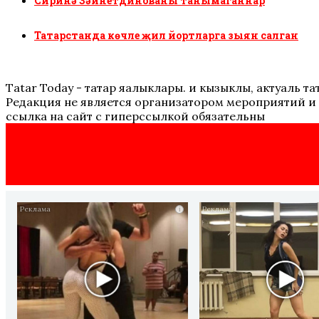
Сиринә Зәйнетдинованы танымаганнар
Татарстанда көчле җил йортларга зыян салган
Tatar Today - татар яңалыклары. иң кызыклы, актуаль
Редакция не является организатором мероприятий и 
ссылка на сайт с гиперссылкой обязательны
i