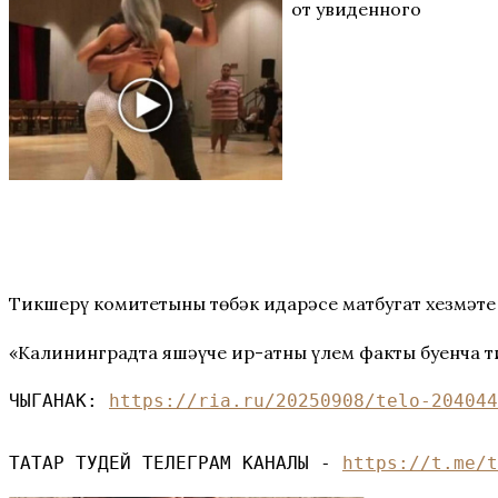
от увиденного
Тикшерү комитетының төбәк идарәсе матбугат хезмәте
«Калининградта яшәүче ир-атның үлем факты буенча ти
ЧЫГАНАК: 
https://ria.ru/20250908/telo-204044
ТАТАР ТУДЕЙ ТЕЛЕГРАМ КАНАЛЫ - 
https://t.me/t