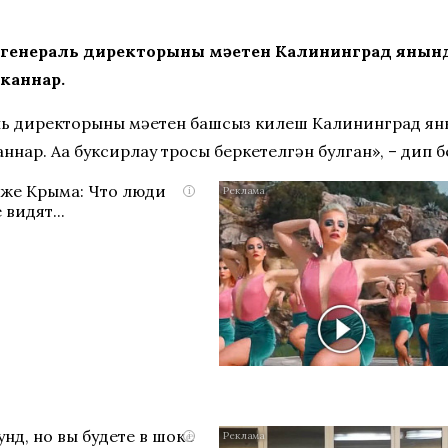
генераль директорының мәетен Калининград янын
пканнар.
ь директорының мәетен башсыз килеш Калининград ян
ннар. Аңа буксирлау тросы беркетелгән булган», – дип 
яже Крыма: Что люди
i
 видят...
нд, но вы будете в шоке
i