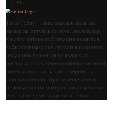
Vk
Tatar Today - татар яңалыклары. иң
кызыклы, актуаль татарча яңалыклар.
Мнение автора публикации является
субъективным и не является позицией
редакции. Редакция не является
организатором мероприятий и не несет
ответственность за достоверность
афиш и анонсов. При перепечатке и
использовании материалов ссылка на
сайт с гиперссылкой обязательны