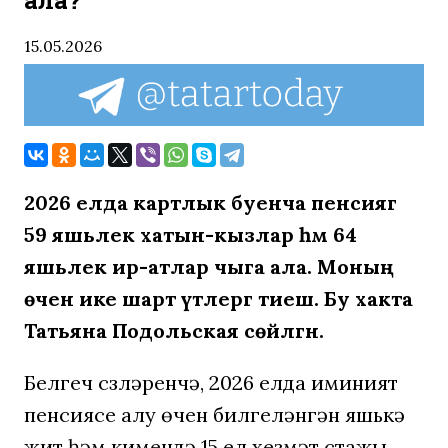
ала?
15.05.2026
2026 елда картлык буенча пенсиягә
59 яшьлек хатын-кызлар һәм 64
яшьлек ир-атлар чыга ала. Моның
өчен ике шарт үтәлергә тиеш. Бу хакта
Татьяна Подольская сөйләгән.
Белгеч сүзләренчә, 2026 елда иминият
пенсиясе алу өчен билгеләнгән яшькә
җитү һәм кимендә 15 ел хезмәт стажы