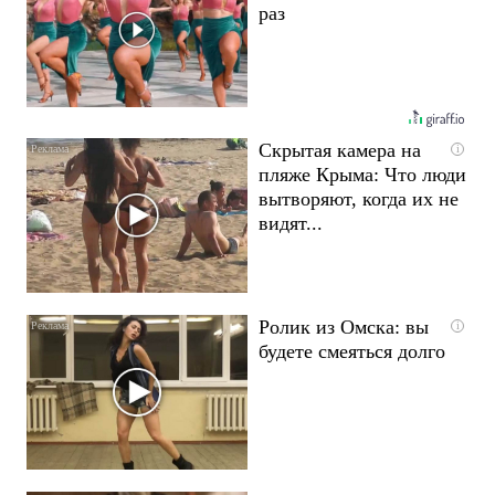
раз
Скрытая камера на
i
пляже Крыма: Что люди
вытворяют, когда их не
видят...
Ролик из Омска: вы
i
будете смеяться долго