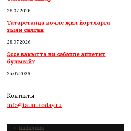
28.07.2026
Татарстанда көчле җил йортларга
зыян салган
28.07.2026
Эссе вакытта ни сәбәпле аппетит
булмый?
25.07.2026
Контакты:
info@tatar-today.ru
Instagram