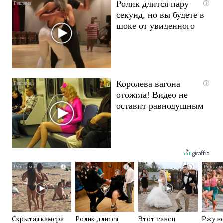
Ролик длится пару
i
секунд, но вы будете в
шоке от увиденного
Королева вагона
i
отожгла! Видео не
оставит равнодушным
i
i
i
Скрытая камера
Ролик длится
Этот танец
Ржу н