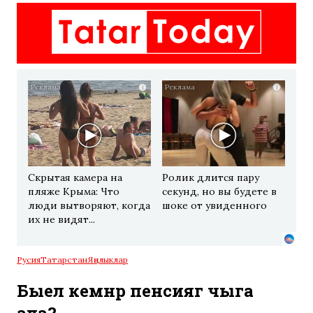
i
i
Скрытая камера на
Ролик длится пару
пляже Крыма: Что
секунд, но вы будете в
люди вытворяют, когда
шоке от увиденного
их не видят...
Русия
Татарстан
Яңалыклар
Быел кемнәр пенсиягә чыга