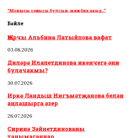
“Монысы соңгысы булсын, миңа бик авыр…”
Бәйле
Җырчы Альбина Латыйпова вафат
03.08.2026
Диләрә Илалетдинова икенчегә әни
булачакмы?
30.07.2026
Иркә Ландыш Нигъмәтҗанова белән
аңлашырга әзер
28.07.2026
Сиринә Зәйнетдинованы
танымаганнар