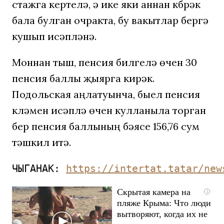
стажга кертелә, ә ике яки аннан күбрәк
бала булган очракта, бу вакытлар бергә
кушып исәпләнә.
Моннан тыш, пенсия билгеләү өчен 30
пенсия баллы җыярга кирәк.
Подольская аңлатуынча, быел пенсия
күләмен исәпләү өчен кулланыла торган
бер пенсия баллының бәясе 156,76 сум
тәшкил итә.
ЧЫГАНАК: 
https://intertat.tatar/new
Скрытая камера на
i
пляже Крыма: Что люди
вытворяют, когда их не