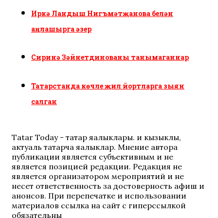
Иркә Ландыш Нигъмәтҗанова белән
аңлашырга әзер
Сиринә Зәйнетдинованы танымаганнар
Татарстанда көчле җил йортларга зыян
салган
Tatar Today - татар яңалыклары. иң кызыклы,
актуаль татарча яңалыклар. Мнение автора
публикации является субъективным и не
является позицией редакции. Редакция не
является организатором мероприятий и не
несет ответственность за достоверность афиш и
анонсов. При перепечатке и использовании
материалов ссылка на сайт с гиперссылкой
обязательны