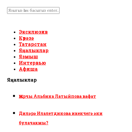
Эксклюзив
Күрәзә
Татарстан
Яңалыклар
Язмыш
Интервью
Афиша
Яңалыклар
Җырчы Альбина Латыйпова вафат
Диләрә Илалетдинова икенчегә әни
булачакмы?