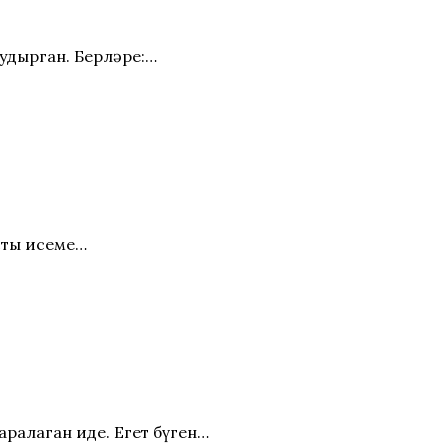
удырган. Берләре:…
сты исеме…
ралаган иде. Егет бүген…