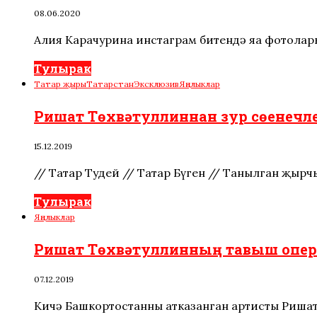
08.06.2020
Алия Карачурина инстаграм битендә яңа фотолар
Тулырак
Татар җыры
Татарстан
Эксклюзив
Яңалыклар
Ришат Төхвәтуллиннан зур сөенечле
15.12.2019
// Татар Тудей // Татар Бүген // Танылган җыр
Тулырак
Яңалыклар
Ришат Төхвәтуллинның тавыш опер
07.12.2019
Кичә Башкортостанның атказанган артисты Ришат