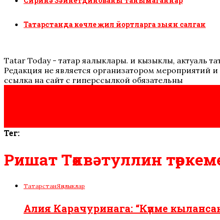
Сиринә Зәйнетдинованы танымаганнар
Татарстанда көчле җил йортларга зыян салган
Tatar Today - татар яңалыклары. иң кызыклы, актуаль
Редакция не является организатором мероприятий и 
ссылка на сайт с гиперссылкой обязательны
Тег:
Ришат Төхвәтуллин төркем
Татарстан
Яңалыклар
Алия Карачуринага: “Күпме кыланс