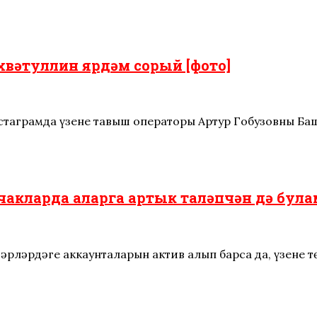
хвәтуллин ярдәм сорый [фото]
таграмда үзенең тавыш операторы Артур Гобузовның Б
чакларда аларга артык таләпчән дә була
әрләрдәге аккаунталарын актив алып барса да, үзенең