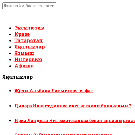
Эксклюзив
Күрәзә
Татарстан
Яңалыклар
Язмыш
Интервью
Афиша
Яңалыклар
Җырчы Альбина Латыйпова вафат
Диләрә Илалетдинова икенчегә әни булачакмы?
Иркә Ландыш Нигъмәтҗанова белән аңлашырга ә