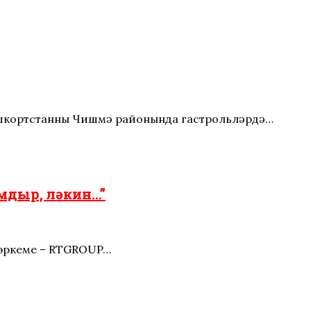
ашкортстанның Чишмә районында гастрольләрдә…
мдыр, ләкин…”
 төркеме – RTGROUP…