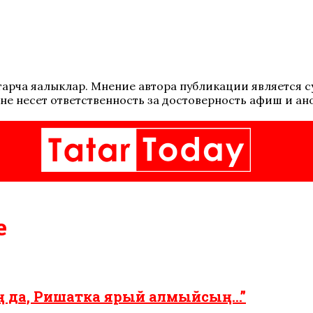
 татарча яңалыклар. Мнение автора публикации является
не несет ответственность за достоверность афиш и ан
е
аң да, Ришатка ярый алмыйсың…”