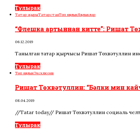
Тулырак
Татар җыры
Татарстан
Төп яңалык
Яңалыклар
“Флешка артыннан китте”: Ришат Тө
06.12.2019
Танылган татар җырчысы Ришат Төхвәтуллин инс
Тулырак
Төп яңалык
Эксклюзив
Ришат Төхвәтуллин: “Бәлки мин кай
08.04.2019
//Tatar today// Ришат Төхвәтуллин социаль челт
Тулырак