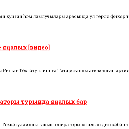
ын куйган һәм язылучылары арасында ул төрле фикер т
 яңалык [видео]
чы Ришат Төхвәтуллиннга Татарстанның атказанган арти
аторы турында яңалык бар
 Төхвәтуллинның тавыш операторы югалган дип хәбәр та