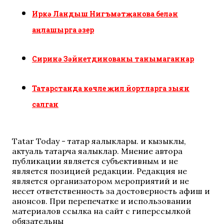
Иркә Ландыш Нигъмәтҗанова белән
аңлашырга әзер
Сиринә Зәйнетдинованы танымаганнар
Татарстанда көчле җил йортларга зыян
салган
Tatar Today - татар яңалыклары. иң кызыклы,
актуаль татарча яңалыклар. Мнение автора
публикации является субъективным и не
является позицией редакции. Редакция не
является организатором мероприятий и не
несет ответственность за достоверность афиш и
анонсов. При перепечатке и использовании
материалов ссылка на сайт с гиперссылкой
обязательны