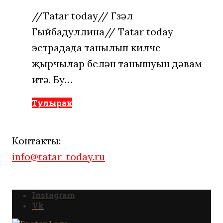
//Tatar today// Гүзәл
Гыйбадуллина// Tatar today
эстрадада танылып килүче
җырчылар белән танышуын дәвам
итә. Бу…
Тулырак
Контакты:
info@tatar-today.ru
Instagram
Vk