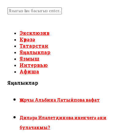
Эксклюзив
Күрәзә
Татарстан
Яңалыклар
Язмыш
Интервью
Афиша
Яңалыклар
Җырчы Альбина Латыйпова вафат
Диләрә Илалетдинова икенчегә әни
булачакмы?