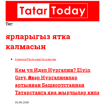
Тег:
ярларыгыз ятка
калмасын
Клиплар
Төп яңалык
Эксклюзив
Кем ул Идел Нургалин? Elvin
Grey, Әнвәр Нургалиевлар
артыннан Башкортстаннан
Татарстанга яңа җырчылар килә
01.08.2019