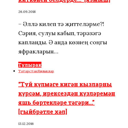
26.09.2018
– Әллә килеп тә җит­те­ләрме?!
Сәрия, сулуы кабып, тә­рәзәгә
капланды. Ә анда көзнең соңгы
яфракларын…
Тулырак
Татарстан
Яңалыклар
“Туй күлмәге кигән кызларны
күрсәм, ирексездән күзләремән
яшь бөртекләре тәгәри…”
[гыйбрәтле хәл]
13.12.2016