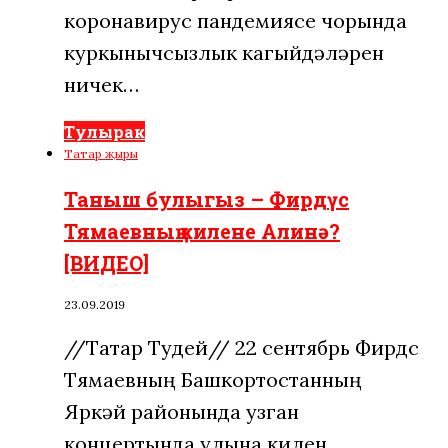
коронавирус пандемиясе чорында
куркынычсызлык кагыйдәләрен
ничек…
Тулырак
Татар җыры
Таныш булыгыз – Фирдүс
Тямаевның килене Алинә?
[ВИДЕО]
23.09.2019
//Татар Тудей// 22 сентябрь Фирдүс
Тямаевның Башкортостанның
Яркәй районында узган
концертында улына килен