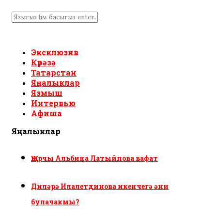
Эксклюзив
Күрәзә
Татарстан
Яңалыклар
Язмыш
Интервью
Афиша
Яңалыклар
Җырчы Альбина Латыйпова вафат
Диләрә Илалетдинова икенчегә әни
булачакмы?