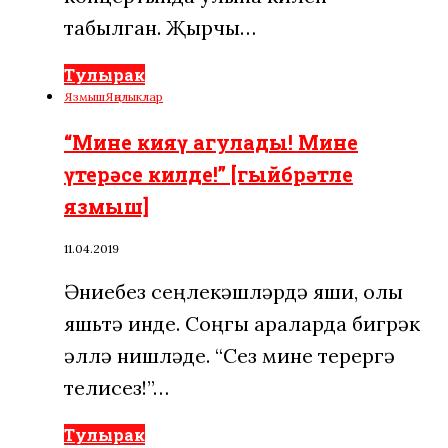
табылган. Җырчы…
Тулырак
Язмыш
Яңалыклар
“Мине кияү агулады! Мине
үтерәсе килде!” [гыйбрәтле
язмыш]
11.04.2019
Әниебез сеңлекәшләрдә яши, олы
яшьтә инде. Соңгы араларда бигрәк
әллә нишләде. “Сез мине үтерергә
телисез!”…
Тулырак