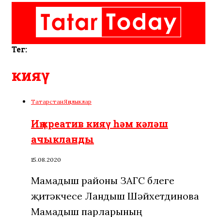
Тег:
кияү
Татарстан
Яңалыклар
Иң креатив кияү һәм кәләш
ачыкланды
15.08.2020
Мамадыш районы ЗАГС бүлеге
җитәкчесе Ландыш Шәйхетдинова
Мамадыш парларының