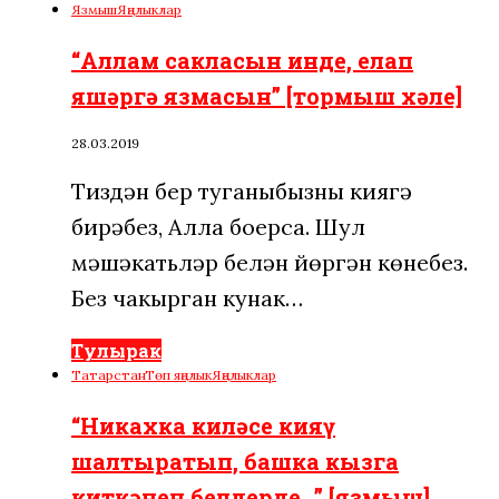
Язмыш
Яңалыклар
“Аллам сакласын инде, елап
яшәргә язмасын” [тормыш хәле]
28.03.2019
Тиздән бер туганыбызны кияүгә
бирәбез, Алла боерса. Шул
мәшәкатьләр белән йөргән көнебез.
Без чакырган кунак…
Тулырак
Татарстан
Төп яңалык
Яңалыклар
“Никахка киләсе кияү
шалтыратып, башка кызга
киткәнен белдерде…” [язмыш]