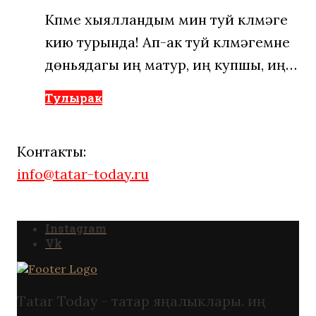
Күпме хыялландым мин туй күлмәге
кию турында! Ап-ак туй күлмәгемне
дөньядагы иң матур, иң купшы, иң…
Тулырак
Контакты:
info@tatar-today.ru
Instagram
Vk
Tatar Today - татар яңалыклары. иң