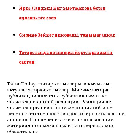
Иркә Ландыш Нигъмәтҗанова белән
аңлашырга әзер
Сиринә Зәйнетдинованы танымаганнар
Татарстанда көчле җил йортларга зыян
салган
Tatar Today - татар яңалыклары. иң кызыклы,
актуаль татарча яңалыклар. Мнение автора
публикации является субъективным и не
является позицией редакции. Редакция не
является организатором мероприятий и не
несет ответственность за достоверность афиш и
анонсов. При перепечатке и использовании
материалов ссылка на сайт с гиперссылкой
обязательны