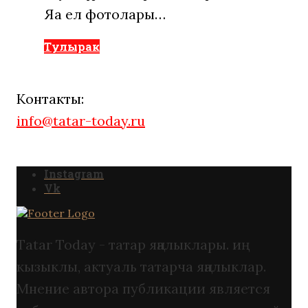
Яңа ел фотолары…
Тулырак
Контакты:
info@tatar-today.ru
Instagram
Vk
Tatar Today - татар яңалыклары. иң
кызыклы, актуаль татарча яңалыклар.
Мнение автора публикации является