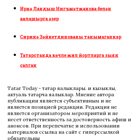
Иркә Ландыш Нигъмәтҗанова белән
аңлашырга әзер
Сиринә Зәйнетдинованы танымаганнар
Татарстанда көчле җил йортларга зыян
салган
Tatar Today - татар яңалыклары. иң кызыклы,
актуаль татарча яңалыклар. Мнение автора
публикации является субъективным и не
является позицией редакции. Редакция не
является организатором мероприятий и не
несет ответственность за достоверность афиш и
анонсов. При перепечатке и использовании
материалов ссылка на сайт с гиперссылкой
обязательны