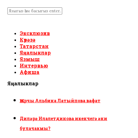
Эксклюзив
Күрәзә
Татарстан
Яңалыклар
Язмыш
Интервью
Афиша
Яңалыклар
Җырчы Альбина Латыйпова вафат
Диләрә Илалетдинова икенчегә әни
булачакмы?