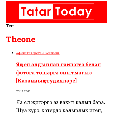
Тег:
Theone
Афиша
Татарстан
Эксклюзив
Яңа ел алдыннан гаиләгез белән
фотога төшәргә онытмагыз
[Казанның студияләре]
23.12.2016
Яңа ел җитәргә аз вакыт калып бара.
Шуңа күрә, хәтердә калырлык итеп,