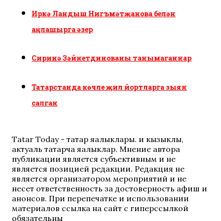
Иркә Ландыш Нигъмәтҗанова белән
аңлашырга әзер
Сиринә Зәйнетдинованы танымаганнар
Татарстанда көчле җил йортларга зыян
салган
Tatar Today - татар яңалыклары. иң кызыклы,
актуаль татарча яңалыклар. Мнение автора
публикации является субъективным и не
является позицией редакции. Редакция не
является организатором мероприятий и не
несет ответственность за достоверность афиш и
анонсов. При перепечатке и использовании
материалов ссылка на сайт с гиперссылкой
обязательны