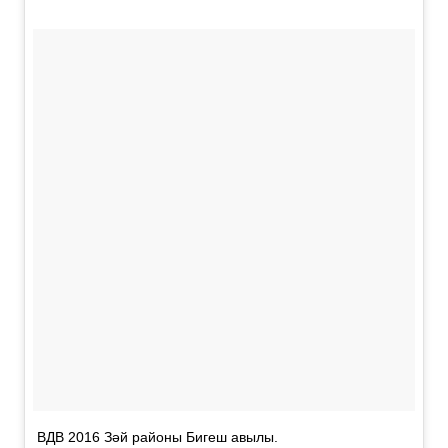
ВДВ 2016 Зәй районы Бигеш авылы.