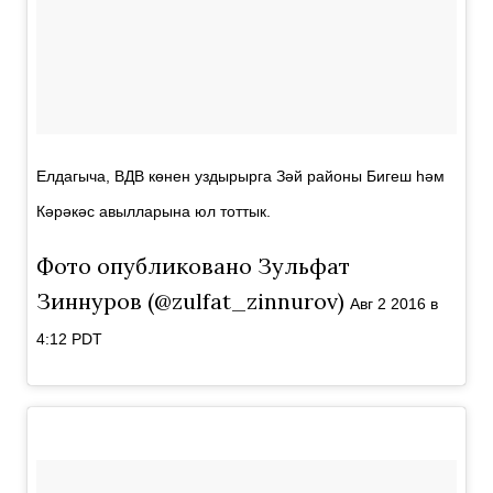
Елдагыча, ВДВ көнен уздырырга Зәй районы Бигеш һәм
Кәрәкәс авылларына юл тоттык.
Фото опубликовано Зульфат
Зиннуров (@zulfat_zinnurov)
Авг 2 2016 в
4:12 PDT