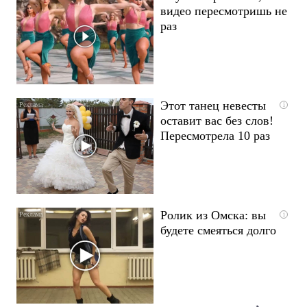
видео пересмотришь не
раз
Этот танец невесты
i
оставит вас без слов!
Пересмотрела 10 раз
Ролик из Омска: вы
i
будете смеяться долго