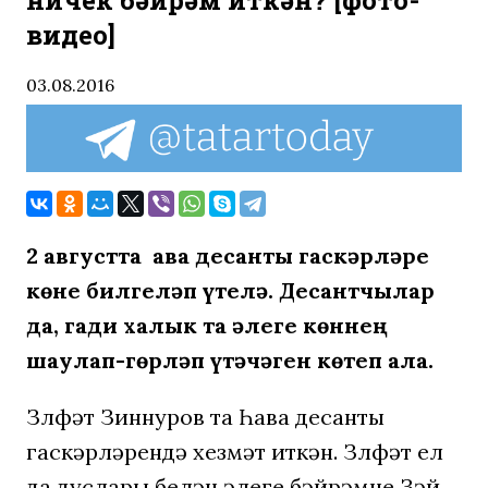
ничек бәйрәм иткән? [фото-
видео]
03.08.2016
2 августта Һава десанты гаскәрләре
көне билгеләп үтелә. Десантчылар
да, гади халык та әлеге көннең
шаулап-гөрләп үтәчәген көтеп ала.
Зөлфәт Зиннуров та Һава десанты
гаскәрләрендә хезмәт иткән. Зөлфәт ел
да дуслары белән әлеге бәйрәмне Зәй