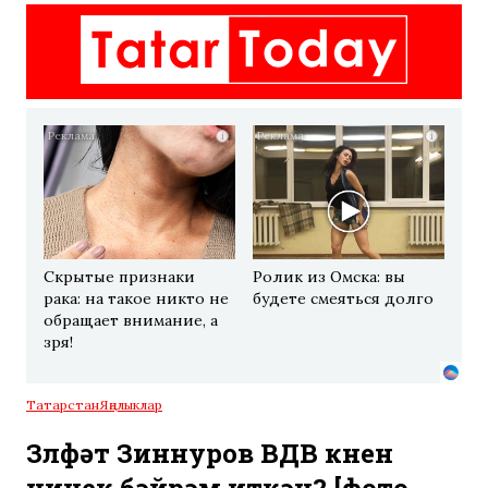
i
i
Скрытые признаки
Ролик из Омска: вы
рака: на такое никто не
будете смеяться долго
обращает внимание, а
зря!
Татарстан
Яңалыклар
Зөлфәт Зиннуров ВДВ көнен