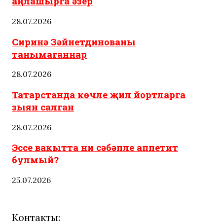
аңлашырга әзер
28.07.2026
Сиринә Зәйнетдинованы
танымаганнар
28.07.2026
Татарстанда көчле җил йортларга
зыян салган
28.07.2026
Эссе вакытта ни сәбәпле аппетит
булмый?
25.07.2026
Контакты: