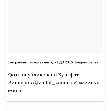
Зәй районы Бигеш авылында ВДВ 2016. Бәйрәм белән!
Фото опубликовано Зульфат
Зиннуров (@zulfat_zinnurov)
Авг 2 2016 в
8:58 PDT