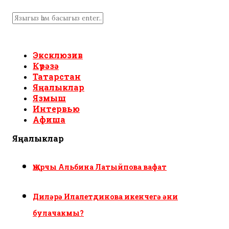
Эксклюзив
Күрәзә
Татарстан
Яңалыклар
Язмыш
Интервью
Афиша
Яңалыклар
Җырчы Альбина Латыйпова вафат
Диләрә Илалетдинова икенчегә әни
булачакмы?