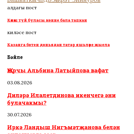
алдагы пост
Кәләш туй буласы көнне бала тапкан
киләсе пост
Казанга бөтен дөньядан татар яшьләре җыела
Бәйле
Җырчы Альбина Латыйпова вафат
03.08.2026
Диләрә Илалетдинова икенчегә әни
булачакмы?
30.07.2026
Иркә Ландыш Нигъмәтҗанова белән