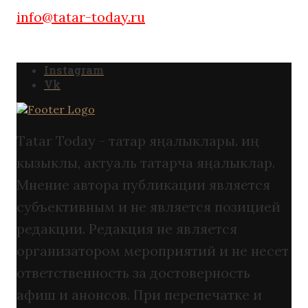
info@tatar-today.ru
Instagram
Vk
Tatar Today - татар яңалыклары. иң
кызыклы, актуаль татарча яңалыклар.
Мнение автора публикации является
субъективным и не является позицией
редакции. Редакция не является
организатором мероприятий и не несет
ответственность за достоверность
афиш и анонсов. При перепечатке и