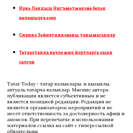
Иркә Ландыш Нигъмәтҗанова белән
аңлашырга әзер
Сиринә Зәйнетдинованы танымаганнар
Татарстанда көчле җил йортларга зыян
салган
Tatar Today - татар яңалыклары. иң кызыклы,
актуаль татарча яңалыклар. Мнение автора
публикации является субъективным и не
является позицией редакции. Редакция не
является организатором мероприятий и не
несет ответственность за достоверность афиш и
анонсов. При перепечатке и использовании
материалов ссылка на сайт с гиперссылкой
обязательны