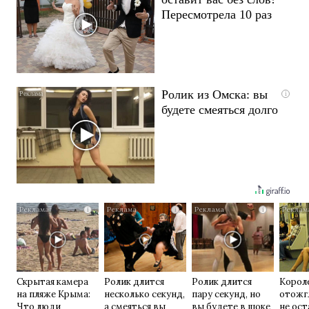
Пересмотрела 10 раз
Ролик из Омска: вы
i
будете смеяться долго
i
i
i
Скрытая камера
Ролик длится
Ролик длится
Корол
на пляже Крыма:
несколько секунд,
пару секунд, но
отожг
Что люди
а смеяться вы
вы будете в шоке
не ос