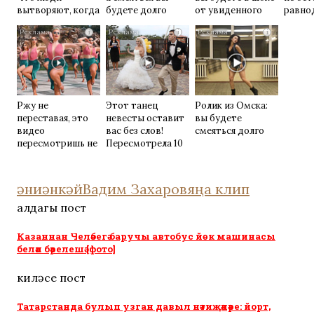
вытворяют, когда
будете долго
от увиденного
равно
их не видят...
i
i
i
Ржу не
Этот танец
Ролик из Омска:
переставая, это
невесты оставит
вы будете
видео
вас без слов!
смеяться долго
пересмотришь не
Пересмотрела 10
раз
раз
әни
әнкәй
Вадим Захаров
яңа клип
алдагы пост
Казаннан Челәбегә баручы автобус йөк машинасы
белән бәрелешә [фото]
киләсе пост
Татарстанда булып узган давыл нәтиҗәләре: йорт,