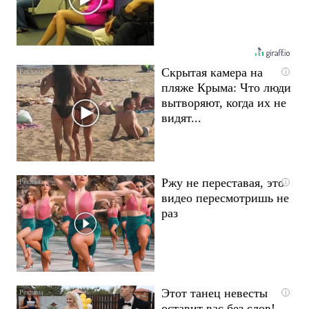
Скрытая камера на
i
пляже Крыма: Что люди
вытворяют, когда их не
видят...
Ржу не переставая, это
i
видео пересмотришь не
раз
Этот танец невесты
i
оставит вас без слов!