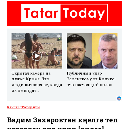
i
i
Скрытая камера на
Публичный удар
пляже Крыма: Что
Зеленскому от Кличко:
люди вытворяют, когда
это настоящий вызов
их не видят...
Клиплар
Татар җыры
Вадим Захаровтан күңелгә үтеп