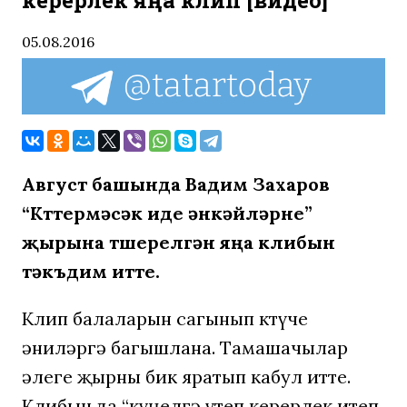
керерлек яңа клип [видео]
05.08.2016
Август башында Вадим Захаров
“Көттермәсәк иде әнкәйләрне”
җырына төшерелгән яңа клибын
тәкъдим итте.
Клип балаларын сагынып көтүче
әниләргә багышлана. Тамашачылар
әлеге җырны бик яратып кабул итте.
Клибын да “күңелгә үтеп керерлек итеп