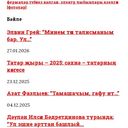
фермалар түбәсез калган, электр чыбыклары өзелгән
[фотолар]
Бәйле
Элвин Грей: “Минем төп талисманым
бар. Ул…”
27.01.2026
Татар җыры – 2025: сәхнә – татарның
көзгесе
23.12.2025
Азат Фазлыев: “Тамашачым, гафу ит…”
04.12.2025
Дәүлән Илсөя Бәдретдинова турында:
“Ул эшне арттан башлый...