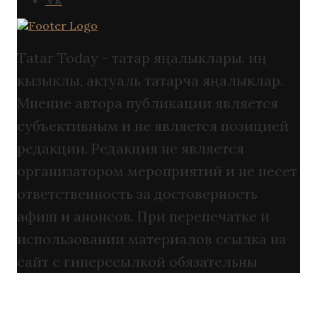
Tatar Today - татар яңалыклары. иң
кызыклы, актуаль татарча яңалыклар.
Мнение автора публикации является
субъективным и не является позицией
редакции. Редакция не является
организатором мероприятий и не несет
ответственность за достоверность
афиш и анонсов. При перепечатке и
использовании материалов ссылка на
сайт с гиперссылкой обязательны