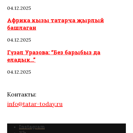
04.12.2025
Африка кызы татарча җырлый
башлаган
04.12.2025
Гүзәл Уразова: “Без барыбыз да
еладык…”
04.12.2025
Контакты:
info@tatar-today.ru
Instagram
Vk