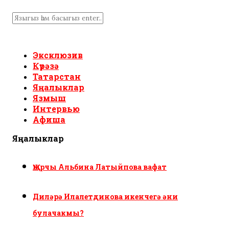
Эксклюзив
Күрәзә
Татарстан
Яңалыклар
Язмыш
Интервью
Афиша
Яңалыклар
Җырчы Альбина Латыйпова вафат
Диләрә Илалетдинова икенчегә әни
булачакмы?