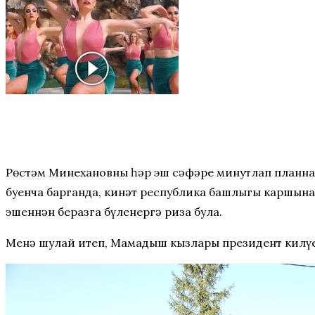
Рөстәм Миңнехановның һәр эш сәфәре минутлап планн
буенча барганда, кинәт республика башлыгы каршына
эшеннән беразга бүленергә риза була.
Менә шулай итеп, Мамадыш кызлары президент килүен