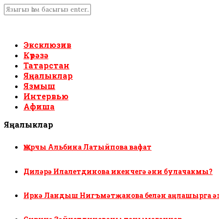
Эксклюзив
Күрәзә
Татарстан
Яңалыклар
Язмыш
Интервью
Афиша
Яңалыклар
Җырчы Альбина Латыйпова вафат
Диләрә Илалетдинова икенчегә әни булачакмы?
Иркә Ландыш Нигъмәтҗанова белән аңлашырга ә