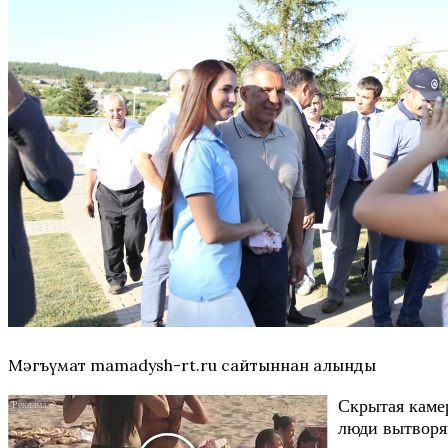
Мәгъүмат mamadysh-rt.ru сайтыннан алынды
Скрытая каме
люди вытворяю