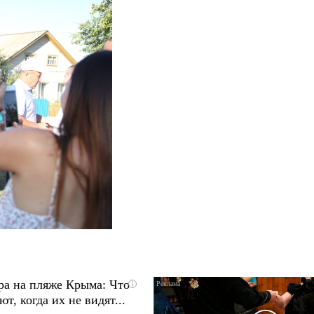
ра на пляже Крыма: Что
i
т, когда их не видят...