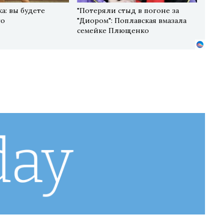
а: вы будете
"Потеряли стыд в погоне за
го
"Диором": Поплавская вмазала
семейке Плющенко