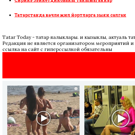
Сиринә Зәйнетдинованы танымаганнар
Татарстанда көчле җил йортларга зыян салган
Tatar Today - татар яңалыклары. иң кызыклы, актуаль
Редакция не является организатором мероприятий и 
ссылка на сайт с гиперссылкой обязательны
i