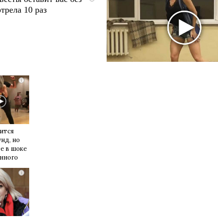
трела 10 раз
i
ится
унд, но
е в шоке
енного
i