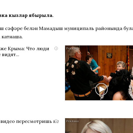
ка кызлар ябырыла.
 эш сәфәре белән Мамадыш муниципаль районында була
 катнаша.
яже Крыма: Что люди
i
 видят...
о видео пересмотришь не
i