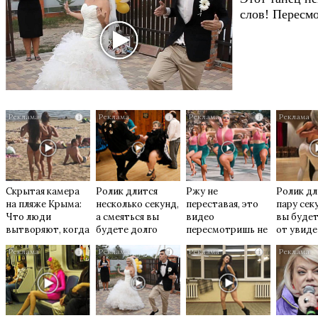
слов! Пересмо
i
i
i
Скрытая камера
Ролик длится
Ржу не
Ролик дл
на пляже Крыма:
несколько секунд,
переставая, это
пару сек
Что люди
а смеяться вы
видео
вы будет
вытворяют, когда
будете долго
пересмотришь не
от увид
их не видят...
раз
i
i
i