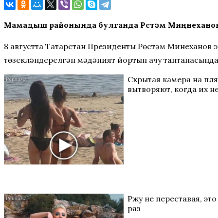
Мамадыш районында булганда Рөстәм Миңнеханов
8 августта Татарстан Президенты Рөстәм Миңнеханов
төзекләндерелгән мәдәният йортын ачу тантанасында
Скрытая камера на пл
вытворяют, когда их не
Ржу не переставая, эт
раз