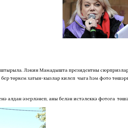
аштырыла. Ләкин Мамадышта президентны сюрпризлар д
 бер төркем хатын-кызлар килеп чыга һәм фото төшәр
ә алдан әзерләнеп, аның белән истәлеккә фотога төшә