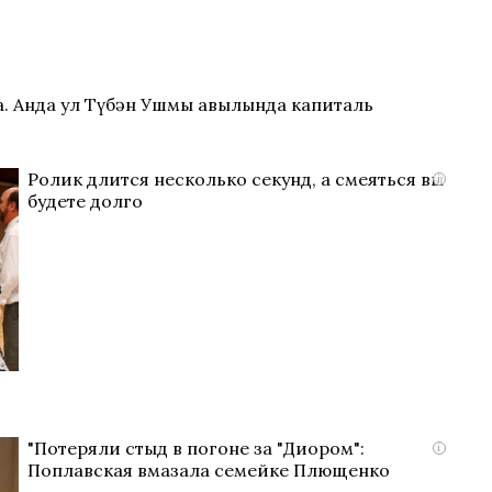
. Анда ул Түбән Ушмы авылында капиталь
Ролик длится несколько секунд, а смеяться вы
i
будете долго
"Потеряли стыд в погоне за "Диором":
i
Поплавская вмазала семейке Плющенко