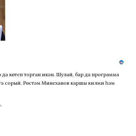
а көтеп торган икән. Шулай, бар да программа
гә сорый. Рөстәм Миңнеханов каршы килми һәм
.