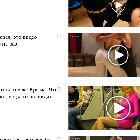
авая, это видео
i
 не раз
ра на пляже Крыма: Что
i
т, когда их не видят...
весты оставит вас без
i