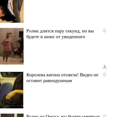
Ролик длится пару секунд, но вы
i
будете в шоке от увиденного
Королева вагона отожгла! Видео не
i
оставит равнодушным
Ролик из Омска: вы будете смеяться
i