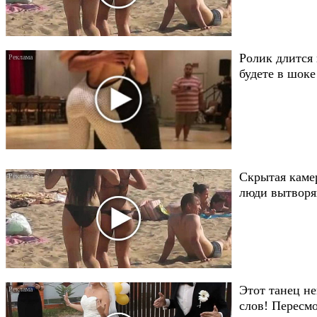
Ролик длится 
будете в шоке
Скрытая каме
люди вытворяю
Этот танец не
слов! Пересмо