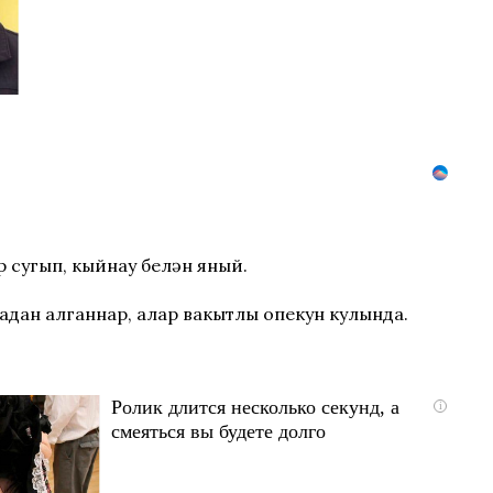
р сугып, кыйнау белән яный.
адан алганнар, алар вакытлы опекун кулында.
Ролик длится несколько секунд, а
i
смеяться вы будете долго