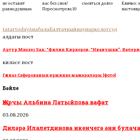
не оставит
вас без слов!
смеяться долго
Кличко: 
равнодушным
Пересмотрела 10
настоящ
раз
tatartoday
Ана
бала
Балтач
кыйнау
нарколог
суд
алдагы пост
Артур Mauzer Sax: “Филип Киркоров, “Иванушки”, Валерия
киләсе пост
Гөлназ Сәфәрованың ярминкә маҗаралары [фото]
Бәйле
Җырчы Альбина Латыйпова вафат
03.08.2026
Диләрә Илалетдинова икенчегә әни була