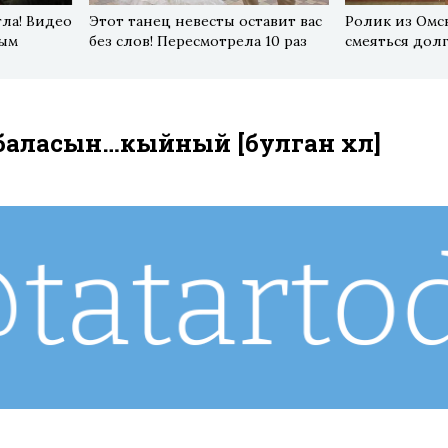
гла! Видео
Этот танец невесты оставит вас
Ролик из Омск
ным
без слов! Пересмотрела 10 раз
смеяться дол
баласын…кыйный [булган хәл]