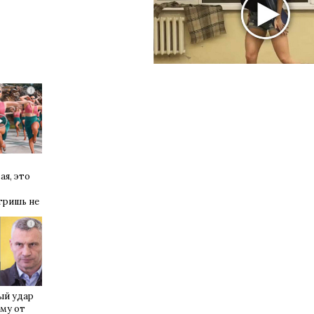
i
ая, это
тришь не
i
ый удар
му от