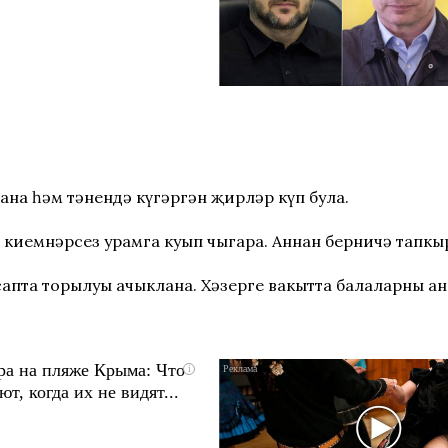
лана һәм тәнендә күгәргән җирләр күп була.
е киемнәрсез урамга куып чыгара. Аннан берничә тапкы
апта торылуы ачыклана. Хәзерге вакытта балаларны ан
ра на пляже Крыма: Что
i
т, когда их не видят...