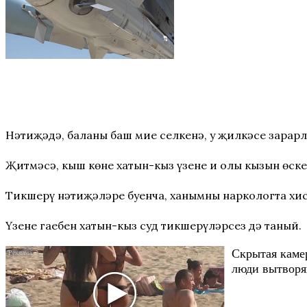
Нәтиҗәдә, баланың баш мие селкенә, уң җилкәсе зарар
Җитмәсә, кыш көне хатын-кыз үзенең иң олы кызын өск
Тикшерү нәтиҗәләре буенча, ханымның наркологта хис
Үзенең гаебен хатын-кыз суд тикшерүләрсез дә таный.
Скрытая каме
люди вытворяю