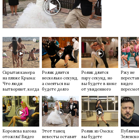
i
i
i
Скрытая камера
Ролик длится
Ролик длится
Ржу не
на пляже Крыма:
несколько секунд,
пару секунд, но
перестав
Что люди
а смеяться вы
вы будете в шоке
видео
вытворяют, когда
будете долго
от увиденного
пересмо
их не видят...
раз
i
i
i
Королева вагона
Этот танец
Ролик из Омска:
Публичн
отожгла! Видео
невесты оставит
вы будете
Зеленско