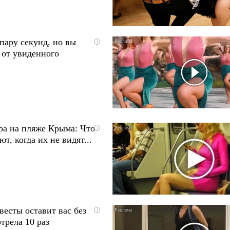
пару секунд, но вы
i
 от увиденного
ра на пляже Крыма: Что
i
т, когда их не видят...
весты оставит вас без
i
трела 10 раз