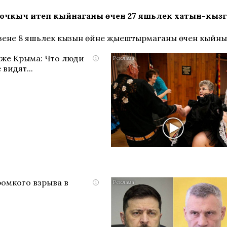
очкыч итеп кыйнаганы өчен 27 яшьлек хатын-кызга 
 үзенең 8 яшьлек кызын өйне җыештырмаганы өчен кыйн
яже Крыма: Что люди
i
 видят...
ромкого взрыва в
i