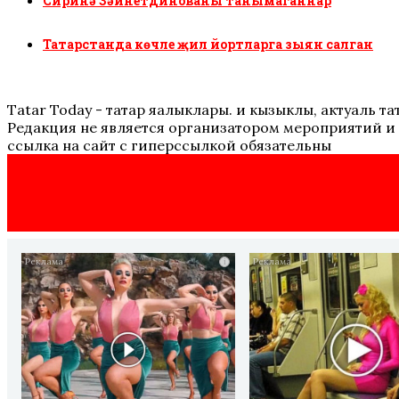
Сиринә Зәйнетдинованы танымаганнар
Татарстанда көчле җил йортларга зыян салган
Tatar Today - татар яңалыклары. иң кызыклы, актуаль
Редакция не является организатором мероприятий и 
ссылка на сайт с гиперссылкой обязательны
i