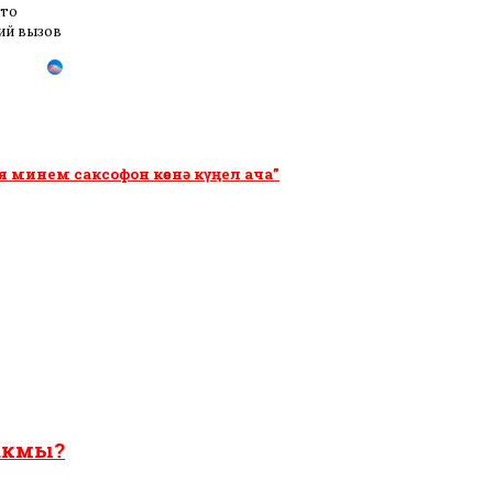
это
ий вызов
 минем саксофон көенә күңел ача”
чакмы?