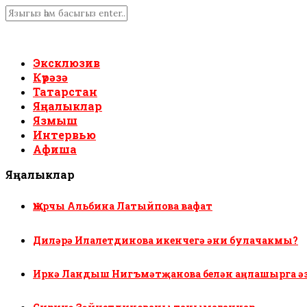
Эксклюзив
Күрәзә
Татарстан
Яңалыклар
Язмыш
Интервью
Афиша
Яңалыклар
Җырчы Альбина Латыйпова вафат
Диләрә Илалетдинова икенчегә әни булачакмы?
Иркә Ландыш Нигъмәтҗанова белән аңлашырга ә