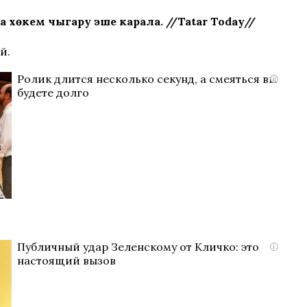
хөкем чыгару эше карала. //Tatar Today//
ый.
Ролик длится несколько секунд, а смеяться вы
i
будете долго
Публичный удар Зеленскому от Кличко: это
i
настоящий вызов